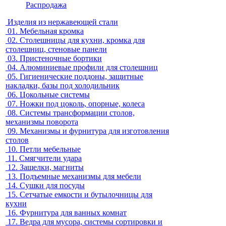
Распродажа
Изделия из нержавеющей стали
01.
Мебельная кромка
02.
Столешницы для кухни, кромка для
столешниц, стеновые панели
03.
Пристеночные бортики
04.
Алюминиевые профили для столешниц
05.
Гигиенические поддоны, защитные
накладки, базы под холодильник
06.
Цокольные системы
07.
Ножки под цоколь, опорные, колеса
08.
Системы трансформации столов,
механизмы поворота
09.
Механизмы и фурнитура для изготовления
столов
10.
Петли мебельные
11.
Смягчители удара
12.
Защелки, магниты
13.
Подъемные механизмы для мебели
14.
Сушки для посуды
15.
Сетчатые емкости и бутылочницы для
кухни
16.
Фурнитура для ванных комнат
17.
Ведра для мусора, системы сортировки и