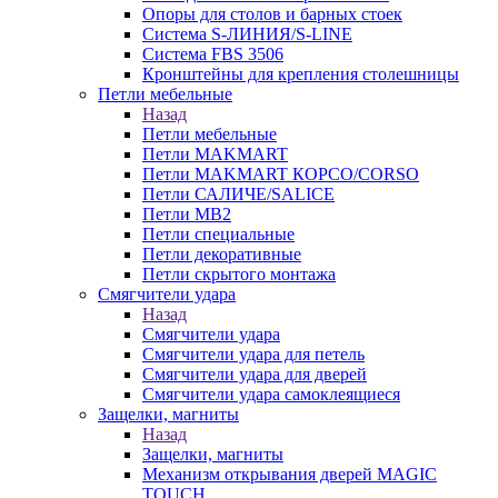
Опоры для столов и барных стоек
Система S-ЛИНИЯ/S-LINE
Система FBS 3506
Кронштейны для крепления столешницы
Петли мебельные
Назад
Петли мебельные
Петли MAKMART
Петли MAKMART КОРСО/CORSO
Петли САЛИЧЕ/SALICE
Петли MB2
Петли специальные
Петли декоративные
Петли скрытого монтажа
Смягчители удара
Назад
Смягчители удара
Смягчители удара для петель
Смягчители удара для дверей
Cмягчители удара самоклеящиеся
Защелки, магниты
Назад
Защелки, магниты
Механизм открывания дверей MAGIC
TOUCH