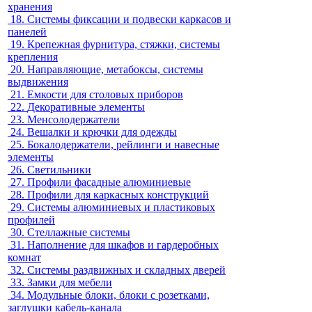
хранения
18.
Системы фиксации и подвески каркасов и
панелей
19.
Крепежная фурнитура, стяжки, системы
крепления
20.
Направляющие, метабоксы, системы
выдвижения
21.
Емкости для столовых приборов
22.
Декоративные элементы
23.
Менсолодержатели
24.
Вешалки и крючки для одежды
25.
Бокалодержатели, рейлинги и навесные
элементы
26.
Светильники
27.
Профили фасадные алюминиевые
28.
Профили для каркасных конструкций
29.
Системы алюминиевых и пластиковых
профилей
30.
Стеллажные системы
31.
Наполнение для шкафов и гардеробных
комнат
32.
Системы раздвижных и складных дверей
33.
Замки для мебели
34.
Модульные блоки, блоки с розетками,
заглушки кабель-канала