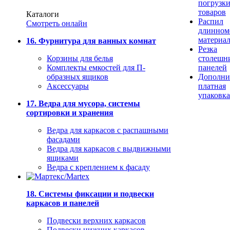
погрузк
товаров
Каталоги
Распил
Смотреть онлайн
длинном
материа
16. Фурнитура для ванных комнат
Резка
Корзины для белья
столешн
Комплекты емкостей для П-
панелей
образных ящиков
Дополни
Аксессуары
платная
упаковка
17. Ведра для мусора, системы
сортировки и хранения
Ведра для каркасов с распашными
фасадами
Ведра для каркасов с выдвижными
ящиками
Ведра с креплением к фасаду
18. Системы фиксации и подвески
каркасов и панелей
Подвески верхних каркасов
Подвески нижних каркасов