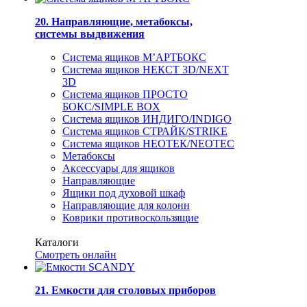
20. Направляющие, метабоксы,
системы выдвижения
Система ящиков М’АРТБОКС
Система ящиков НЕКСТ 3D/NEXT
3D
Система ящиков ПРОСТО
БОКС/SIMPLE BOX
Система ящиков ИНДИГО/INDIGO
Система ящиков СТРАЙК/STRIKE
Система ящиков НЕОТЕК/NEOTEC
Метабоксы
Аксессуары для ящиков
Направляющие
Ящики под духовой шкаф
Направляющие для колонн
Коврики противоскользящие
Каталоги
Смотреть онлайн
21. Емкости для столовых приборов