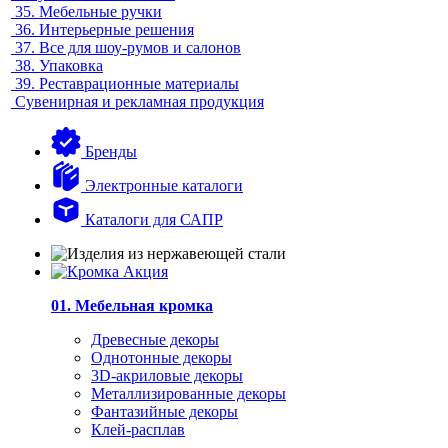
35.
Мебельные ручки
36.
Интерьерные решения
37.
Все для шоу-румов и салонов
38.
Упаковка
39.
Реставрационные материалы
Сувенирная и рекламная продукция
Бренды
Электронные каталоги
Каталоги для САПР
01. Мебельная кромка
Древесные декоры
Однотонные декоры
3D-акриловые декоры
Металлизированные декоры
Фантазийные декоры
Клей-расплав