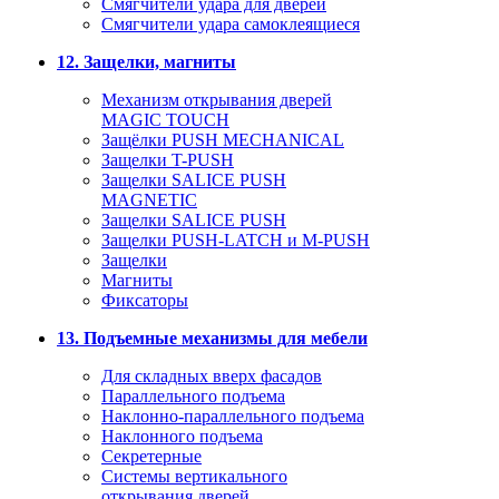
Смягчители удара для дверей
Cмягчители удара самоклеящиеся
12. Защелки, магниты
Механизм открывания дверей
MAGIC TOUCH
Защёлки PUSH MECHANICAL
Защелки T-PUSH
Защелки SALICE PUSH
MAGNETIC
Защелки SALICE PUSH
Защелки PUSH-LATCH и M-PUSH
Защелки
Магниты
Фиксаторы
13. Подъемные механизмы для мебели
Для складных вверх фасадов
Параллельного подъема
Наклонно-параллельного подъема
Наклонного подъема
Секретерные
Системы вертикального
открывания дверей