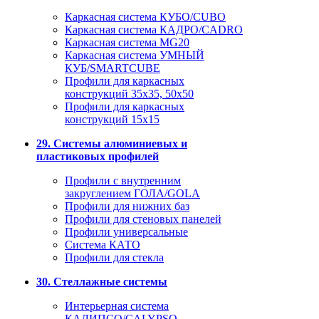
Каркасная система КУБО/CUBO
Каркасная система КАДРО/CADRO
Каркасная система MG20
Каркасная система УМНЫЙ
КУБ/SMARTCUBE
Профили для каркасных
конструкций 35x35, 50x50
Профили для каркасных
конструкций 15х15
29. Системы алюминиевых и
пластиковых профилей
Профили с внутренним
закруглением ГОЛА/GOLA
Профили для нижних баз
Профили для стеновых панелей
Профили универсальные
Система КАТО
Профили для стекла
30. Стеллажные системы
Интерьерная система
КАЛИПСО/CALYPSO