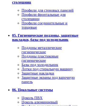
столешниц
Профили для стеновых панелей
Профили фронтальные для
столешниц
Профили соединительные и
торцевые
05. Гигиенические поддоны, защитные
накладки, базы под холодильник
Поддоны металлические
гигиенические
Поддоны пластиковые
гигиенические
Базы под холодильник
Лотки под стиральную машину
Защитные накладки
Защитные экраны под варочную
панель
06. Цокольные системы
Цоколь ПВХ
Цоколь алюминиевый