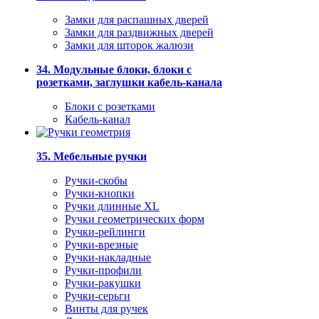
Замки для распашных дверей
Замки для раздвижных дверей
Замки для шторок жалюзи
34. Модульные блоки, блоки с
розетками, заглушки кабель-канала
Блоки с розетками
Кабель-канал
35. Мебельные ручки
Ручки-скобы
Ручки-кнопки
Ручки длинные XL
Ручки геометрических форм
Ручки-рейлинги
Ручки-врезные
Ручки-накладные
Ручки-профили
Ручки-ракушки
Ручки-серьги
Винты для ручек