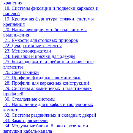
хранения
18.
Системы фиксации и подвески каркасов и
панелей
19.
Крепежная фурнитура, стяжки, системы
крепления
20.
Направляющие, метабоксы, системы
выдвижения
21.
Емкости для столовых приборов
22.
Декоративные элементы
23.
Менсолодержатели
24.
Вешалки и крючки для одежды
25.
Бокалодержатели, рейлинги и навесные
элементы
26.
Светильники
27.
Профили фасадные алюминиевые
28.
Профили для каркасных конструкций
29.
Системы алюминиевых и пластиковых
профилей
30.
Стеллажные системы
31.
Наполнение для шкафов и гардеробных
комнат
32.
Системы раздвижных и складных дверей
33.
Замки для мебели
34.
Модульные блоки, блоки с розетками,
заглушки кабель-канала