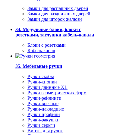
Замки для распашных дверей
Замки для раздвижных дверей
Замки для шторок жалюзи
34. Модульные блоки, блоки с
розетками, заглушки кабель-канала
Блоки с розетками
Кабель-канал
35. Мебельные ручки
Ручки-скобы
Ручки-кнопки
Ручки длинные XL
Ручки геометрических форм
Ручки-рейлинги
Ручки-врезные
Ручки-накладные
Ручки-профили
Ручки-ракушки
Ручки-серьги
Винты для ручек