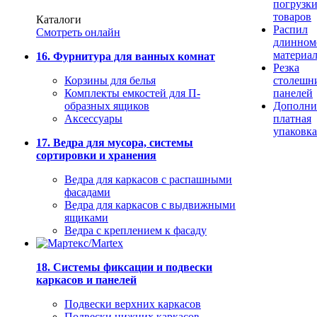
погрузк
товаров
Каталоги
Распил
Смотреть онлайн
длинном
материа
16. Фурнитура для ванных комнат
Резка
Корзины для белья
столешн
Комплекты емкостей для П-
панелей
образных ящиков
Дополни
Аксессуары
платная
упаковка
17. Ведра для мусора, системы
сортировки и хранения
Ведра для каркасов с распашными
фасадами
Ведра для каркасов с выдвижными
ящиками
Ведра с креплением к фасаду
18. Системы фиксации и подвески
каркасов и панелей
Подвески верхних каркасов
Подвески нижних каркасов