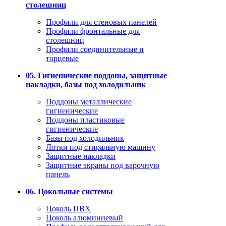
столешниц
Профили для стеновых панелей
Профили фронтальные для
столешниц
Профили соединительные и
торцевые
05. Гигиенические поддоны, защитные
накладки, базы под холодильник
Поддоны металлические
гигиенические
Поддоны пластиковые
гигиенические
Базы под холодильник
Лотки под стиральную машину
Защитные накладки
Защитные экраны под варочную
панель
06. Цокольные системы
Цоколь ПВХ
Цоколь алюминиевый