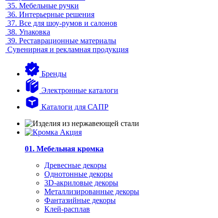
35.
Мебельные ручки
36.
Интерьерные решения
37.
Все для шоу-румов и салонов
38.
Упаковка
39.
Реставрационные материалы
Сувенирная и рекламная продукция
Бренды
Электронные каталоги
Каталоги для САПР
01. Мебельная кромка
Древесные декоры
Однотонные декоры
3D-акриловые декоры
Металлизированные декоры
Фантазийные декоры
Клей-расплав