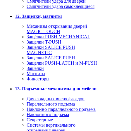
Смягчители удара для дверей
Cмягчители удара самоклеящиеся
12. Защелки, магниты
Механизм открывания дверей
MAGIC TOUCH
Защёлки PUSH MECHANICAL
Защелки T-PUSH
Защелки SALICE PUSH
MAGNETIC
Защелки SALICE PUSH
Защелки PUSH-LATCH и M-PUSH
Защелки
Магниты
Фиксаторы
13. Подъемные механизмы для мебели
Для складных вверх фасадов
Параллельного подъема
Наклонно-параллельного подъема
Наклонного подъема
Секретерные
Системы вертикального
открывания дверей