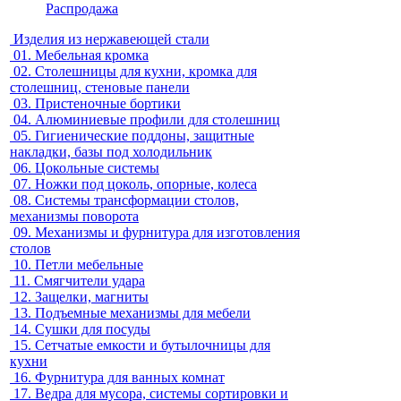
Распродажа
Изделия из нержавеющей стали
01.
Мебельная кромка
02.
Столешницы для кухни, кромка для
столешниц, стеновые панели
03.
Пристеночные бортики
04.
Алюминиевые профили для столешниц
05.
Гигиенические поддоны, защитные
накладки, базы под холодильник
06.
Цокольные системы
07.
Ножки под цоколь, опорные, колеса
08.
Системы трансформации столов,
механизмы поворота
09.
Механизмы и фурнитура для изготовления
столов
10.
Петли мебельные
11.
Смягчители удара
12.
Защелки, магниты
13.
Подъемные механизмы для мебели
14.
Сушки для посуды
15.
Сетчатые емкости и бутылочницы для
кухни
16.
Фурнитура для ванных комнат
17.
Ведра для мусора, системы сортировки и