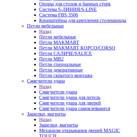
Опоры для столов и барных стоек
Система S-ЛИНИЯ/S-LINE
Система FBS 3506
Кронштейны для крепления столешницы
Петли мебельные
Назад
Петли мебельные
Петли MAKMART
Петли MAKMART КОРСО/CORSO
Петли САЛИЧЕ/SALICE
Петли MB2
Петли специальные
Петли декоративные
Петли скрытого монтажа
Смягчители удара
Назад
Смягчители удара
Смягчители удара для петель
Смягчители удара для дверей
Cмягчители удара самоклеящиеся
Защелки, магниты
Назад
Защелки, магниты
Механизм открывания дверей MAGIC
TOUCH