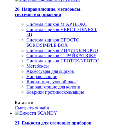
20. Направляющие, метабоксы,
системы выдвижения
Система ящиков М’АРТБОКС
Система ящиков НЕКСТ 3D/NEXT
3D
Система ящиков ПРОСТО
БОКС/SIMPLE BOX
Система ящиков ИНДИГО/INDIGO
Система ящиков СТРАЙК/STRIKE
Система ящиков НЕОТЕК/NEOTEC
Метабоксы
Аксессуары для ящиков
Направляющие
Ящики под духовой шкаф
Направляющие для колонн
Коврики противоскользящие
Каталоги
Смотреть онлайн
21. Емкости для столовых приборов