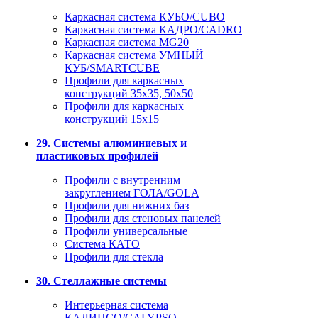
Каркасная система КУБО/CUBO
Каркасная система КАДРО/CADRO
Каркасная система MG20
Каркасная система УМНЫЙ
КУБ/SMARTCUBE
Профили для каркасных
конструкций 35x35, 50x50
Профили для каркасных
конструкций 15х15
29. Системы алюминиевых и
пластиковых профилей
Профили с внутренним
закруглением ГОЛА/GOLA
Профили для нижних баз
Профили для стеновых панелей
Профили универсальные
Система КАТО
Профили для стекла
30. Стеллажные системы
Интерьерная система
КАЛИПСО/CALYPSO