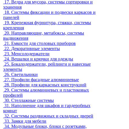
17.
Ведра для мусора, системы сортировки и
хранения
18.
Системы фиксации и подвески каркасов и
панелей
19.
Крепежная фурнитура, стяжки, системы
крепления
20.
Направляющие, метабоксы, системы
выдвижения
21.
Емкости для столовых приборов
22.
Декоративные элементы
23.
Менсолодержатели
24.
Вешалки и крючки для одежды
25.
Бокалодержатели, рейлинги и навесные
элементы
26.
Светильники
27.
Профили фасадные алюминиевые
28.
Профили для каркасных конструкций
29.
Системы алюминиевых и пластиковых
профилей
30.
Стеллажные системы
31.
Наполнение для шкафов и гардеробных
комнат
32.
Системы раздвижных и складных дверей
33.
Замки для мебели
34.
Модульные блоки, блоки с розетками,