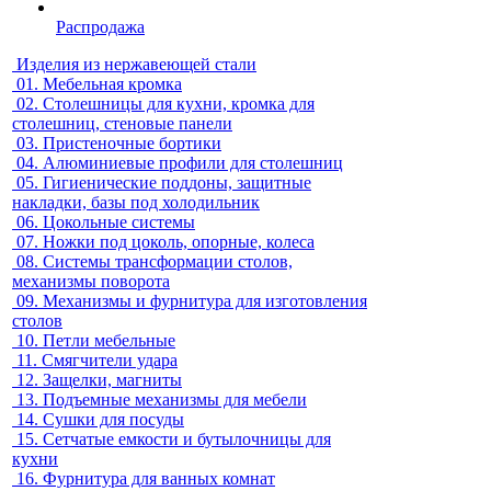
Распродажа
Изделия из нержавеющей стали
01.
Мебельная кромка
02.
Столешницы для кухни, кромка для
столешниц, стеновые панели
03.
Пристеночные бортики
04.
Алюминиевые профили для столешниц
05.
Гигиенические поддоны, защитные
накладки, базы под холодильник
06.
Цокольные системы
07.
Ножки под цоколь, опорные, колеса
08.
Системы трансформации столов,
механизмы поворота
09.
Механизмы и фурнитура для изготовления
столов
10.
Петли мебельные
11.
Смягчители удара
12.
Защелки, магниты
13.
Подъемные механизмы для мебели
14.
Сушки для посуды
15.
Сетчатые емкости и бутылочницы для
кухни
16.
Фурнитура для ванных комнат