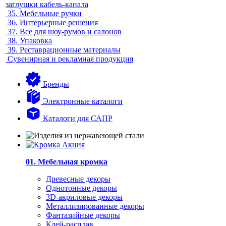
заглушки кабель-канала
35.
Мебельные ручки
36.
Интерьерные решения
37.
Все для шоу-румов и салонов
38.
Упаковка
39.
Реставрационные материалы
Сувенирная и рекламная продукция
Бренды
Электронные каталоги
Каталоги для САПР
01. Мебельная кромка
Древесные декоры
Однотонные декоры
3D-акриловые декоры
Металлизированные декоры
Фантазийные декоры
Клей-расплав