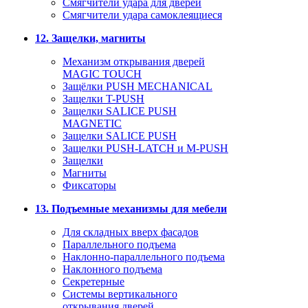
Смягчители удара для дверей
Cмягчители удара самоклеящиеся
12. Защелки, магниты
Механизм открывания дверей
MAGIC TOUCH
Защёлки PUSH MECHANICAL
Защелки T-PUSH
Защелки SALICE PUSH
MAGNETIC
Защелки SALICE PUSH
Защелки PUSH-LATCH и M-PUSH
Защелки
Магниты
Фиксаторы
13. Подъемные механизмы для мебели
Для складных вверх фасадов
Параллельного подъема
Наклонно-параллельного подъема
Наклонного подъема
Секретерные
Системы вертикального
открывания дверей