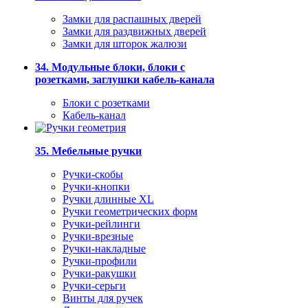
Замки для распашных дверей
Замки для раздвижных дверей
Замки для шторок жалюзи
34. Модульные блоки, блоки с
розетками, заглушки кабель-канала
Блоки с розетками
Кабель-канал
35. Мебельные ручки
Ручки-скобы
Ручки-кнопки
Ручки длинные XL
Ручки геометрических форм
Ручки-рейлинги
Ручки-врезные
Ручки-накладные
Ручки-профили
Ручки-ракушки
Ручки-серьги
Винты для ручек