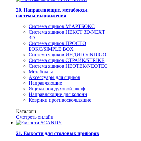
20. Направляющие, метабоксы,
системы выдвижения
Система ящиков М’АРТБОКС
Система ящиков НЕКСТ 3D/NEXT
3D
Система ящиков ПРОСТО
БОКС/SIMPLE BOX
Система ящиков ИНДИГО/INDIGO
Система ящиков СТРАЙК/STRIKE
Система ящиков НЕОТЕК/NEOTEC
Метабоксы
Аксессуары для ящиков
Направляющие
Ящики под духовой шкаф
Направляющие для колонн
Коврики противоскользящие
Каталоги
Смотреть онлайн
21. Емкости для столовых приборов