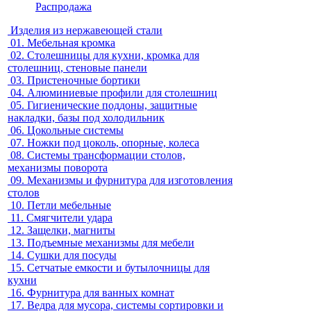
Распродажа
Изделия из нержавеющей стали
01.
Мебельная кромка
02.
Столешницы для кухни, кромка для
столешниц, стеновые панели
03.
Пристеночные бортики
04.
Алюминиевые профили для столешниц
05.
Гигиенические поддоны, защитные
накладки, базы под холодильник
06.
Цокольные системы
07.
Ножки под цоколь, опорные, колеса
08.
Системы трансформации столов,
механизмы поворота
09.
Механизмы и фурнитура для изготовления
столов
10.
Петли мебельные
11.
Смягчители удара
12.
Защелки, магниты
13.
Подъемные механизмы для мебели
14.
Сушки для посуды
15.
Сетчатые емкости и бутылочницы для
кухни
16.
Фурнитура для ванных комнат
17.
Ведра для мусора, системы сортировки и