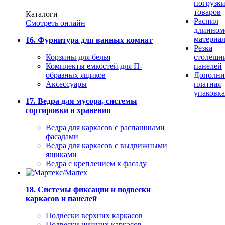
погрузк
товаров
Каталоги
Распил
Смотреть онлайн
длинном
материа
16. Фурнитура для ванных комнат
Резка
Корзины для белья
столешн
Комплекты емкостей для П-
панелей
образных ящиков
Дополни
Аксессуары
платная
упаковка
17. Ведра для мусора, системы
сортировки и хранения
Ведра для каркасов с распашными
фасадами
Ведра для каркасов с выдвижными
ящиками
Ведра с креплением к фасаду
18. Системы фиксации и подвески
каркасов и панелей
Подвески верхних каркасов
Подвески нижних каркасов