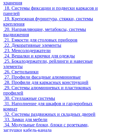
хранения
18.
Системы фиксации и подвески каркасов и
панелей
19.
Крепежная фурнитура, стяжки, системы
крепления
20.
Направляющие, метабоксы, системы
выдвижения
21.
Емкости для столовых приборов
22.
Декоративные элементы
23.
Менсолодержатели
24.
Вешалки и крючки для одежды
25.
Бокалодержатели, рейлинги и навесные
элементы
26.
Светильники
27.
Профили фасадные алюминиевые
28.
Профили для каркасных конструкций
29.
Системы алюминиевых и пластиковых
профилей
30.
Стеллажные системы
31.
Наполнение для шкафов и гардеробных
комнат
32.
Системы раздвижных и складных дверей
33.
Замки для мебели
34.
Модульные блоки, блоки с розетками,
заглушки кабель-канала