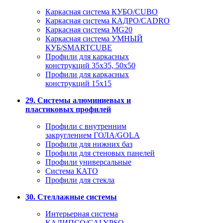
Каркасная система КУБО/CUBO
Каркасная система КАДРО/CADRO
Каркасная система MG20
Каркасная система УМНЫЙ
КУБ/SMARTCUBE
Профили для каркасных
конструкций 35x35, 50x50
Профили для каркасных
конструкций 15х15
29. Системы алюминиевых и
пластиковых профилей
Профили с внутренним
закруглением ГОЛА/GOLA
Профили для нижних баз
Профили для стеновых панелей
Профили универсальные
Система КАТО
Профили для стекла
30. Стеллажные системы
Интерьерная система
КАЛИПСО/CALYPSO