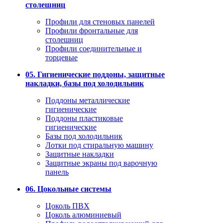
столешниц
Профили для стеновых панелей
Профили фронтальные для
столешниц
Профили соединительные и
торцевые
05. Гигиенические поддоны, защитные
накладки, базы под холодильник
Поддоны металлические
гигиенические
Поддоны пластиковые
гигиенические
Базы под холодильник
Лотки под стиральную машину
Защитные накладки
Защитные экраны под варочную
панель
06. Цокольные системы
Цоколь ПВХ
Цоколь алюминиевый