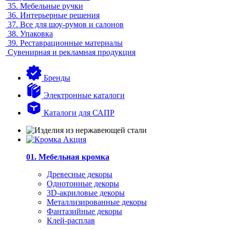
35.
Мебельные ручки
36.
Интерьерные решения
37.
Все для шоу-румов и салонов
38.
Упаковка
39.
Реставрационные материалы
Сувенирная и рекламная продукция
Бренды
Электронные каталоги
Каталоги для САПР
01. Мебельная кромка
Древесные декоры
Однотонные декоры
3D-акриловые декоры
Металлизированные декоры
Фантазийные декоры
Клей-расплав