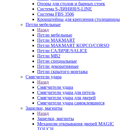
Опоры для столов и барных стоек
Система S-ЛИНИЯ/S-LINE
Система FBS 3506
Кронштейны для крепления столешницы
Петли мебельные
Назад
Петли мебельные
Петли MAKMART
Петли MAKMART КОРСО/CORSO
Петли САЛИЧЕ/SALICE
Петли MB2
Петли специальные
Петли декоративные
Петли скрытого монтажа
Смягчители удара
Назад
Смягчители удара
Смягчители удара для петель
Смягчители удара для дверей
Cмягчители удара самоклеящиеся
Защелки, магниты
Назад
Защелки, магниты
Механизм открывания дверей MAGIC
TOUCH