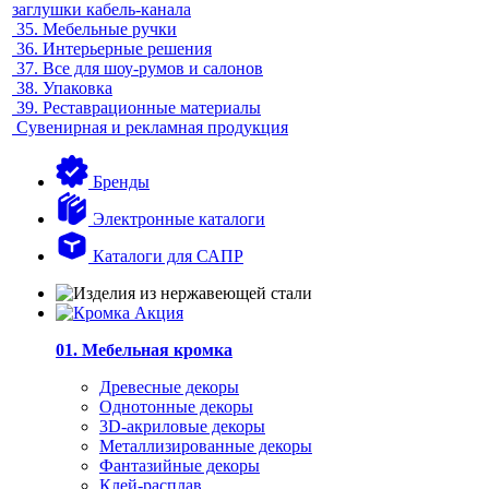
заглушки кабель-канала
35.
Мебельные ручки
36.
Интерьерные решения
37.
Все для шоу-румов и салонов
38.
Упаковка
39.
Реставрационные материалы
Сувенирная и рекламная продукция
Бренды
Электронные каталоги
Каталоги для САПР
01. Мебельная кромка
Древесные декоры
Однотонные декоры
3D-акриловые декоры
Металлизированные декоры
Фантазийные декоры
Клей-расплав