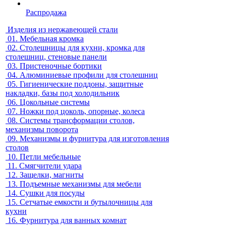
Распродажа
Изделия из нержавеющей стали
01.
Мебельная кромка
02.
Столешницы для кухни, кромка для
столешниц, стеновые панели
03.
Пристеночные бортики
04.
Алюминиевые профили для столешниц
05.
Гигиенические поддоны, защитные
накладки, базы под холодильник
06.
Цокольные системы
07.
Ножки под цоколь, опорные, колеса
08.
Системы трансформации столов,
механизмы поворота
09.
Механизмы и фурнитура для изготовления
столов
10.
Петли мебельные
11.
Смягчители удара
12.
Защелки, магниты
13.
Подъемные механизмы для мебели
14.
Сушки для посуды
15.
Сетчатые емкости и бутылочницы для
кухни
16.
Фурнитура для ванных комнат