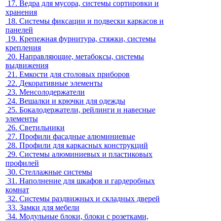
17.
Ведра для мусора, системы сортировки и
хранения
18.
Системы фиксации и подвески каркасов и
панелей
19.
Крепежная фурнитура, стяжки, системы
крепления
20.
Направляющие, метабоксы, системы
выдвижения
21.
Емкости для столовых приборов
22.
Декоративные элементы
23.
Менсолодержатели
24.
Вешалки и крючки для одежды
25.
Бокалодержатели, рейлинги и навесные
элементы
26.
Светильники
27.
Профили фасадные алюминиевые
28.
Профили для каркасных конструкций
29.
Системы алюминиевых и пластиковых
профилей
30.
Стеллажные системы
31.
Наполнение для шкафов и гардеробных
комнат
32.
Системы раздвижных и складных дверей
33.
Замки для мебели
34.
Модульные блоки, блоки с розетками,