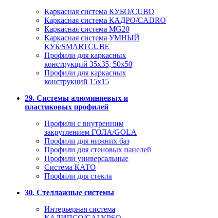
Каркасная система КУБО/CUBO
Каркасная система КАДРО/CADRO
Каркасная система MG20
Каркасная система УМНЫЙ
КУБ/SMARTCUBE
Профили для каркасных
конструкций 35x35, 50x50
Профили для каркасных
конструкций 15х15
29. Системы алюминиевых и
пластиковых профилей
Профили с внутренним
закруглением ГОЛА/GOLA
Профили для нижних баз
Профили для стеновых панелей
Профили универсальные
Система КАТО
Профили для стекла
30. Стеллажные системы
Интерьерная система
КАЛИПСО/CALYPSO