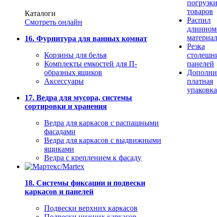
погрузк
товаров
Каталоги
Распил
Смотреть онлайн
длинном
материа
16. Фурнитура для ванных комнат
Резка
Корзины для белья
столешн
Комплекты емкостей для П-
панелей
образных ящиков
Дополни
Аксессуары
платная
упаковка
17. Ведра для мусора, системы
сортировки и хранения
Ведра для каркасов с распашными
фасадами
Ведра для каркасов с выдвижными
ящиками
Ведра с креплением к фасаду
18. Системы фиксации и подвески
каркасов и панелей
Подвески верхних каркасов
Подвески нижних каркасов