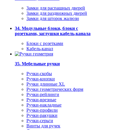
Замки для распашных дверей
Замки для раздвижных дверей
Замки для шторок жалюзи
34. Модульные блоки, блоки с
розетками, заглушки кабель-канала
Блоки с розетками
Кабель-канал
35. Мебельные ручки
Ручки-скобы
Ручки-кнопки
Ручки длинные XL
Ручки геометрических форм
Ручки-рейлинги
Ручки-врезные
Ручки-накладные
Ручки-профили
Ручки-ракушки
Ручки-серьги
Винты для ручек