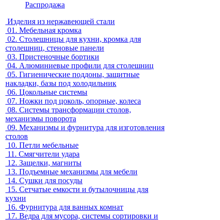
Распродажа
Изделия из нержавеющей стали
01.
Мебельная кромка
02.
Столешницы для кухни, кромка для
столешниц, стеновые панели
03.
Пристеночные бортики
04.
Алюминиевые профили для столешниц
05.
Гигиенические поддоны, защитные
накладки, базы под холодильник
06.
Цокольные системы
07.
Ножки под цоколь, опорные, колеса
08.
Системы трансформации столов,
механизмы поворота
09.
Механизмы и фурнитура для изготовления
столов
10.
Петли мебельные
11.
Смягчители удара
12.
Защелки, магниты
13.
Подъемные механизмы для мебели
14.
Сушки для посуды
15.
Сетчатые емкости и бутылочницы для
кухни
16.
Фурнитура для ванных комнат
17.
Ведра для мусора, системы сортировки и