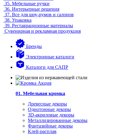
35.
Мебельные ручки
36.
Интерьерные решения
37.
Все для шоу-румов и салонов
38.
Упаковка
39.
Реставрационные материалы
Сувенирная и рекламная продукция
Бренды
Электронные каталоги
Каталоги для САПР
01. Мебельная кромка
Древесные декоры
Однотонные декоры
3D-акриловые декоры
Металлизированные декоры
Фантазийные декоры
Клей-расплав