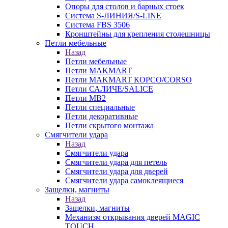
Опоры для столов и барных стоек
Система S-ЛИНИЯ/S-LINE
Система FBS 3506
Кронштейны для крепления столешницы
Петли мебельные
Назад
Петли мебельные
Петли MAKMART
Петли MAKMART КОРСО/CORSO
Петли САЛИЧЕ/SALICE
Петли MB2
Петли специальные
Петли декоративные
Петли скрытого монтажа
Смягчители удара
Назад
Смягчители удара
Смягчители удара для петель
Смягчители удара для дверей
Cмягчители удара самоклеящиеся
Защелки, магниты
Назад
Защелки, магниты
Механизм открывания дверей MAGIC
TOUCH