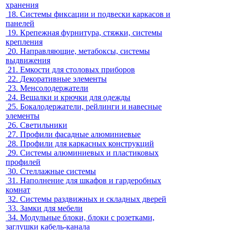
хранения
18.
Системы фиксации и подвески каркасов и
панелей
19.
Крепежная фурнитура, стяжки, системы
крепления
20.
Направляющие, метабоксы, системы
выдвижения
21.
Емкости для столовых приборов
22.
Декоративные элементы
23.
Менсолодержатели
24.
Вешалки и крючки для одежды
25.
Бокалодержатели, рейлинги и навесные
элементы
26.
Светильники
27.
Профили фасадные алюминиевые
28.
Профили для каркасных конструкций
29.
Системы алюминиевых и пластиковых
профилей
30.
Стеллажные системы
31.
Наполнение для шкафов и гардеробных
комнат
32.
Системы раздвижных и складных дверей
33.
Замки для мебели
34.
Модульные блоки, блоки с розетками,
заглушки кабель-канала