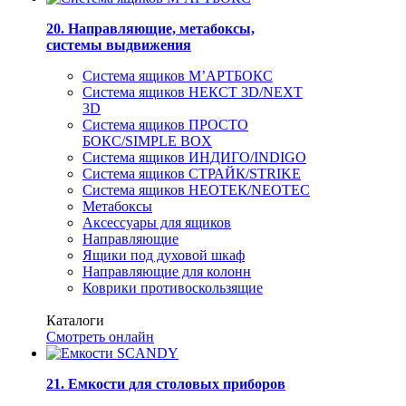
20. Направляющие, метабоксы,
системы выдвижения
Система ящиков М’АРТБОКС
Система ящиков НЕКСТ 3D/NEXT
3D
Система ящиков ПРОСТО
БОКС/SIMPLE BOX
Система ящиков ИНДИГО/INDIGO
Система ящиков СТРАЙК/STRIKE
Система ящиков НЕОТЕК/NEOTEC
Метабоксы
Аксессуары для ящиков
Направляющие
Ящики под духовой шкаф
Направляющие для колонн
Коврики противоскользящие
Каталоги
Смотреть онлайн
21. Емкости для столовых приборов