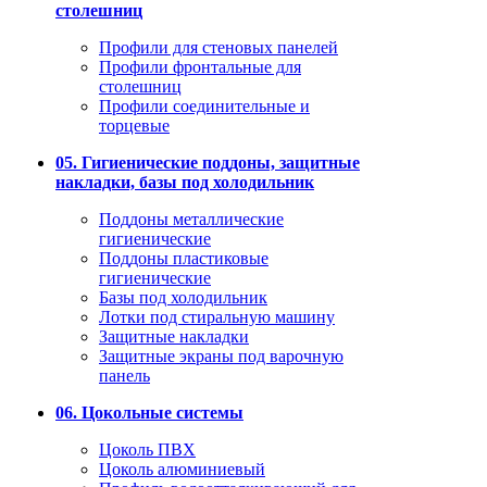
столешниц
Профили для стеновых панелей
Профили фронтальные для
столешниц
Профили соединительные и
торцевые
05. Гигиенические поддоны, защитные
накладки, базы под холодильник
Поддоны металлические
гигиенические
Поддоны пластиковые
гигиенические
Базы под холодильник
Лотки под стиральную машину
Защитные накладки
Защитные экраны под варочную
панель
06. Цокольные системы
Цоколь ПВХ
Цоколь алюминиевый