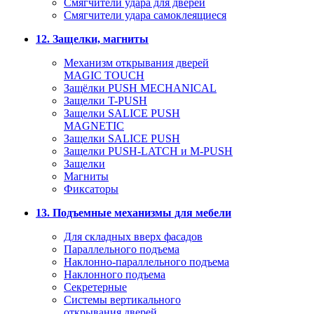
Смягчители удара для дверей
Cмягчители удара самоклеящиеся
12. Защелки, магниты
Механизм открывания дверей
MAGIC TOUCH
Защёлки PUSH MECHANICAL
Защелки T-PUSH
Защелки SALICE PUSH
MAGNETIC
Защелки SALICE PUSH
Защелки PUSH-LATCH и M-PUSH
Защелки
Магниты
Фиксаторы
13. Подъемные механизмы для мебели
Для складных вверх фасадов
Параллельного подъема
Наклонно-параллельного подъема
Наклонного подъема
Секретерные
Системы вертикального
открывания дверей