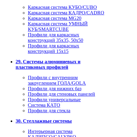
Каркасная система КУБО/CUBO
Каркасная система КАДРО/CADRO
Каркасная система MG20
Каркасная система УМНЫЙ
КУБ/SMARTCUBE
Профили для каркасных
конструкций 35x35, 50x50
Профили для каркасных
конструкций 15х15
29. Системы алюминиевых и
пластиковых профилей
Профили с внутренним
закруглением ГОЛА/GOLA
Профили для нижних баз
Профили для стеновых панелей
Профили универсальные
Система КАТО
Профили для стекла
30. Стеллажные системы
Интерьерная система
КАЛИПСО/CALYPSO