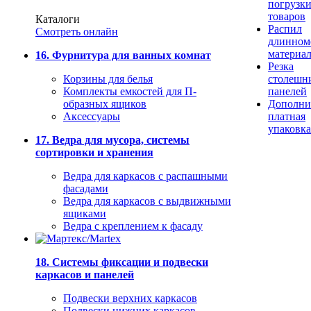
погрузк
товаров
Каталоги
Распил
Смотреть онлайн
длинном
материа
16. Фурнитура для ванных комнат
Резка
Корзины для белья
столешн
Комплекты емкостей для П-
панелей
образных ящиков
Дополни
Аксессуары
платная
упаковка
17. Ведра для мусора, системы
сортировки и хранения
Ведра для каркасов с распашными
фасадами
Ведра для каркасов с выдвижными
ящиками
Ведра с креплением к фасаду
18. Системы фиксации и подвески
каркасов и панелей
Подвески верхних каркасов
Подвески нижних каркасов