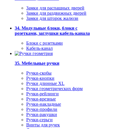
Замки для распашных дверей
Замки для раздвижных дверей
Замки для шторок жалюзи
34. Модульные блоки, блоки с
розетками, заглушки кабель-канала
Блоки с розетками
Кабель-канал
35. Мебельные ручки
Ручки-скобы
Ручки-кнопки
Ручки длинные XL
Ручки геометрических форм
Ручки-рейлинги
Ручки-врезные
Ручки-накладные
Ручки-профили
Ручки-ракушки
Ручки-серьги
Винты для ручек