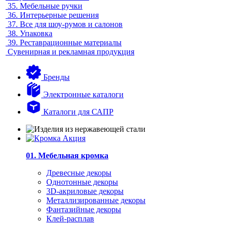
35.
Мебельные ручки
36.
Интерьерные решения
37.
Все для шоу-румов и салонов
38.
Упаковка
39.
Реставрационные материалы
Сувенирная и рекламная продукция
Бренды
Электронные каталоги
Каталоги для САПР
01. Мебельная кромка
Древесные декоры
Однотонные декоры
3D-акриловые декоры
Металлизированные декоры
Фантазийные декоры
Клей-расплав