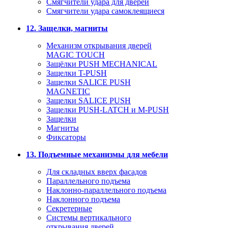
Смягчители удара для дверей
Cмягчители удара самоклеящиеся
12. Защелки, магниты
Механизм открывания дверей
MAGIC TOUCH
Защёлки PUSH MECHANICAL
Защелки T-PUSH
Защелки SALICE PUSH
MAGNETIC
Защелки SALICE PUSH
Защелки PUSH-LATCH и M-PUSH
Защелки
Магниты
Фиксаторы
13. Подъемные механизмы для мебели
Для складных вверх фасадов
Параллельного подъема
Наклонно-параллельного подъема
Наклонного подъема
Секретерные
Системы вертикального
открывания дверей