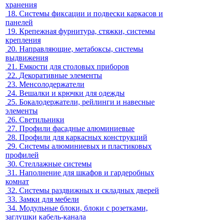
хранения
18.
Системы фиксации и подвески каркасов и
панелей
19.
Крепежная фурнитура, стяжки, системы
крепления
20.
Направляющие, метабоксы, системы
выдвижения
21.
Емкости для столовых приборов
22.
Декоративные элементы
23.
Менсолодержатели
24.
Вешалки и крючки для одежды
25.
Бокалодержатели, рейлинги и навесные
элементы
26.
Светильники
27.
Профили фасадные алюминиевые
28.
Профили для каркасных конструкций
29.
Системы алюминиевых и пластиковых
профилей
30.
Стеллажные системы
31.
Наполнение для шкафов и гардеробных
комнат
32.
Системы раздвижных и складных дверей
33.
Замки для мебели
34.
Модульные блоки, блоки с розетками,
заглушки кабель-канала