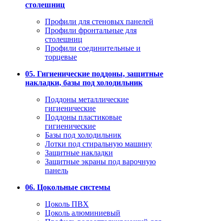
столешниц
Профили для стеновых панелей
Профили фронтальные для
столешниц
Профили соединительные и
торцевые
05. Гигиенические поддоны, защитные
накладки, базы под холодильник
Поддоны металлические
гигиенические
Поддоны пластиковые
гигиенические
Базы под холодильник
Лотки под стиральную машину
Защитные накладки
Защитные экраны под варочную
панель
06. Цокольные системы
Цоколь ПВХ
Цоколь алюминиевый