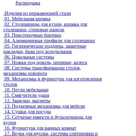
Распродажа
Изделия из нержавеющей стали
01.
Мебельная кромка
02.
Столешницы для кухни, кромка для
столешниц, стеновые панели
03.
Пристеночные бортики
04.
Алюминиевые профили для столешниц
05.
Гигиенические поддоны, защитные
накладки, базы под холодильник
06.
Цокольные системы
07.
Ножки под цоколь, опорные, колеса
08.
Системы трансформации столов,
механизмы поворота
09.
Механизмы и фурнитура для изготовления
столов
10.
Петли мебельные
11.
Смягчители удара
12.
Защелки, магниты
13.
Подъемные механизмы для мебели
14.
Сушки для посуды
15.
Сетчатые емкости и бутылочницы для
кухни
16.
Фурнитура для ванных комнат
17.
Ведра для мусора, системы сортировки и