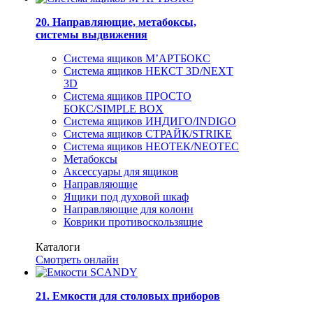
20. Направляющие, метабоксы,
системы выдвижения
Система ящиков М’АРТБОКС
Система ящиков НЕКСТ 3D/NEXT
3D
Система ящиков ПРОСТО
БОКС/SIMPLE BOX
Система ящиков ИНДИГО/INDIGO
Система ящиков СТРАЙК/STRIKE
Система ящиков НЕОТЕК/NEOTEC
Метабоксы
Аксессуары для ящиков
Направляющие
Ящики под духовой шкаф
Направляющие для колонн
Коврики противоскользящие
Каталоги
Смотреть онлайн
21. Емкости для столовых приборов