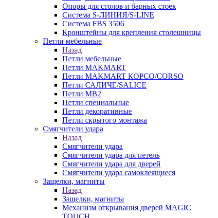
Опоры для столов и барных стоек
Система S-ЛИНИЯ/S-LINE
Система FBS 3506
Кронштейны для крепления столешницы
Петли мебельные
Назад
Петли мебельные
Петли MAKMART
Петли MAKMART КОРСО/CORSO
Петли САЛИЧЕ/SALICE
Петли MB2
Петли специальные
Петли декоративные
Петли скрытого монтажа
Смягчители удара
Назад
Смягчители удара
Смягчители удара для петель
Смягчители удара для дверей
Cмягчители удара самоклеящиеся
Защелки, магниты
Назад
Защелки, магниты
Механизм открывания дверей MAGIC
TOUCH