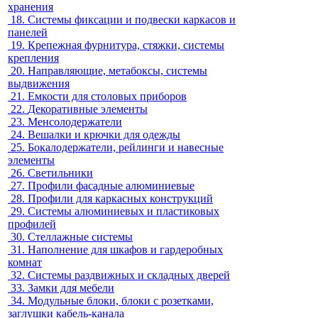
хранения
18.
Системы фиксации и подвески каркасов и
панелей
19.
Крепежная фурнитура, стяжки, системы
крепления
20.
Направляющие, метабоксы, системы
выдвижения
21.
Емкости для столовых приборов
22.
Декоративные элементы
23.
Менсолодержатели
24.
Вешалки и крючки для одежды
25.
Бокалодержатели, рейлинги и навесные
элементы
26.
Светильники
27.
Профили фасадные алюминиевые
28.
Профили для каркасных конструкций
29.
Системы алюминиевых и пластиковых
профилей
30.
Стеллажные системы
31.
Наполнение для шкафов и гардеробных
комнат
32.
Системы раздвижных и складных дверей
33.
Замки для мебели
34.
Модульные блоки, блоки с розетками,
заглушки кабель-канала