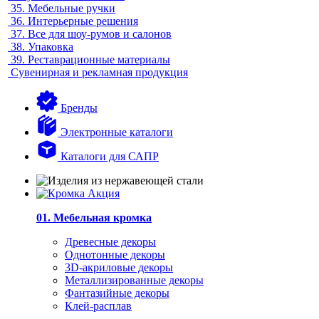
35.
Мебельные ручки
36.
Интерьерные решения
37.
Все для шоу-румов и салонов
38.
Упаковка
39.
Реставрационные материалы
Сувенирная и рекламная продукция
Бренды
Электронные каталоги
Каталоги для САПР
01. Мебельная кромка
Древесные декоры
Однотонные декоры
3D-акриловые декоры
Металлизированные декоры
Фантазийные декоры
Клей-расплав