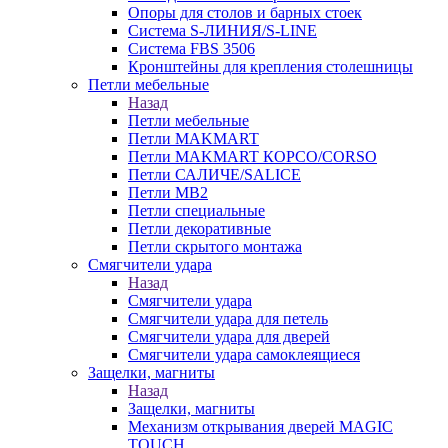
Опоры для столов и барных стоек
Система S-ЛИНИЯ/S-LINE
Система FBS 3506
Кронштейны для крепления столешницы
Петли мебельные
Назад
Петли мебельные
Петли MAKMART
Петли MAKMART КОРСО/CORSO
Петли САЛИЧЕ/SALICE
Петли MB2
Петли специальные
Петли декоративные
Петли скрытого монтажа
Смягчители удара
Назад
Смягчители удара
Смягчители удара для петель
Смягчители удара для дверей
Cмягчители удара самоклеящиеся
Защелки, магниты
Назад
Защелки, магниты
Механизм открывания дверей MAGIC
TOUCH