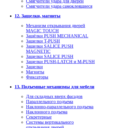
Смягчители удара для дверей
Cмягчители удара самоклеящиеся
12. Защелки, магниты
Механизм открывания дверей
MAGIC TOUCH
Защёлки PUSH MECHANICAL
Защелки T-PUSH
Защелки SALICE PUSH
MAGNETIC
Защелки SALICE PUSH
Защелки PUSH-LATCH и M-PUSH
Защелки
Магниты
Фиксаторы
13. Подъемные механизмы для мебели
Для складных вверх фасадов
Параллельного подъема
Наклонно-параллельного подъема
Наклонного подъема
Секретерные
Системы вертикального
открывания дверей