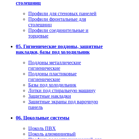
столешниц
Профили для стеновых панелей
Профили фронтальные для
столешниц
Профили соединительные и
торцевые
05. Гигиенические поддоны, защитные
накладки, базы под холодильник
Поддоны металлические
гигиенические
Поддоны пластиковые
гигиенические
Базы под холодильник
Лотки под стиральную машину
Защитные накладки
Защитные экраны под варочную
панель
06. Цокольные системы
Цоколь ПВХ
Цоколь алюминиевый