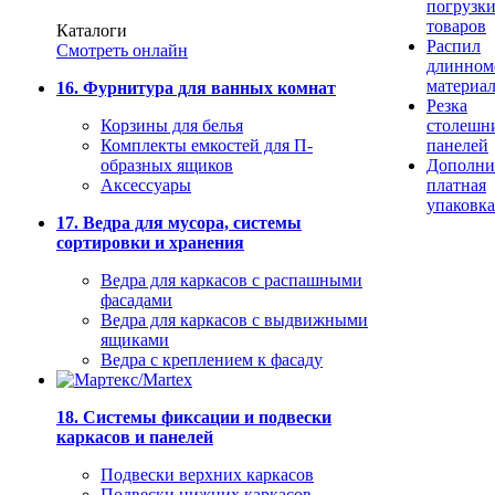
погрузк
товаров
Каталоги
Распил
Смотреть онлайн
длинном
материа
16. Фурнитура для ванных комнат
Резка
Корзины для белья
столешн
Комплекты емкостей для П-
панелей
образных ящиков
Дополни
Аксессуары
платная
упаковка
17. Ведра для мусора, системы
сортировки и хранения
Ведра для каркасов с распашными
фасадами
Ведра для каркасов с выдвижными
ящиками
Ведра с креплением к фасаду
18. Системы фиксации и подвески
каркасов и панелей
Подвески верхних каркасов
Подвески нижних каркасов