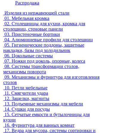
Распродажа
Изделия из нержавеющей стали
01.
Мебельная кромка
02.
Столешницы для кухни, кромка для
столешниц, стеновые панели
03.
Пристеночные бортики
04.
Алюминиевые профили для столешниц
05.
Гигиенические поддоны, защитные
накладки, базы под холодильник
06.
Цокольные системы
07.
Ножки под цоколь, опорные, колеса
08.
Системы трансформации столов,
механизмы поворота
09.
Механизмы и фурнитура для изготовления
столов
10.
Петли мебельные
11.
Смягчители удара
12.
Защелки, магниты
13.
Подъемные механизмы для мебели
14.
Сушки для посуды
15.
Сетчатые емкости и бутылочницы для
кухни
16.
Фурнитура для ванных комнат
17.
Ведра для мусора, системы сортировки и