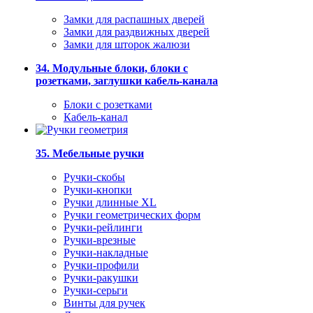
Замки для распашных дверей
Замки для раздвижных дверей
Замки для шторок жалюзи
34. Модульные блоки, блоки с
розетками, заглушки кабель-канала
Блоки с розетками
Кабель-канал
35. Мебельные ручки
Ручки-скобы
Ручки-кнопки
Ручки длинные XL
Ручки геометрических форм
Ручки-рейлинги
Ручки-врезные
Ручки-накладные
Ручки-профили
Ручки-ракушки
Ручки-серьги
Винты для ручек