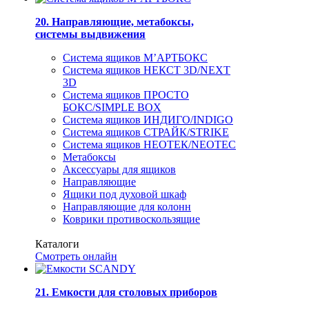
20. Направляющие, метабоксы,
системы выдвижения
Система ящиков М’АРТБОКС
Система ящиков НЕКСТ 3D/NEXT
3D
Система ящиков ПРОСТО
БОКС/SIMPLE BOX
Система ящиков ИНДИГО/INDIGO
Система ящиков СТРАЙК/STRIKE
Система ящиков НЕОТЕК/NEOTEC
Метабоксы
Аксессуары для ящиков
Направляющие
Ящики под духовой шкаф
Направляющие для колонн
Коврики противоскользящие
Каталоги
Смотреть онлайн
21. Емкости для столовых приборов