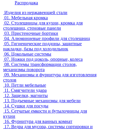
Распродажа
Изделия из нержавеющей стали
01.
Мебельная кромка
02.
Столешницы для кухни, кромка для
столешниц, стеновые панели
03.
Пристеночные бортики
04.
Алюминиевые профили для столешниц
05.
Гигиенические поддоны, защитные
накладки, базы под холодильник
06.
Цокольные системы
07.
Ножки под цоколь, опорные, колеса
08.
Системы трансформации столов,
механизмы поворота
09.
Механизмы и фурнитура для изготовления
столов
10.
Петли мебельные
11.
Смягчители удара
12.
Защелки, магниты
13.
Подъемные механизмы для мебели
14.
Сушки для посуды
15.
Сетчатые емкости и бутылочницы для
кухни
16.
Фурнитура для ванных комнат
17.
Ведра для мусора, системы сортировки и