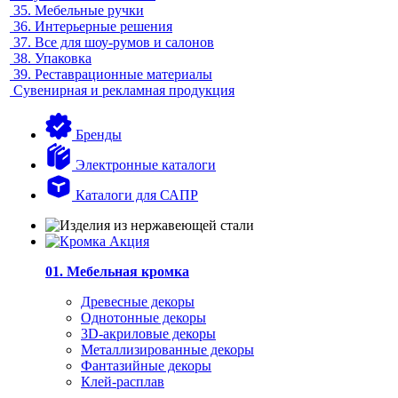
35.
Мебельные ручки
36.
Интерьерные решения
37.
Все для шоу-румов и салонов
38.
Упаковка
39.
Реставрационные материалы
Сувенирная и рекламная продукция
Бренды
Электронные каталоги
Каталоги для САПР
01. Мебельная кромка
Древесные декоры
Однотонные декоры
3D-акриловые декоры
Металлизированные декоры
Фантазийные декоры
Клей-расплав