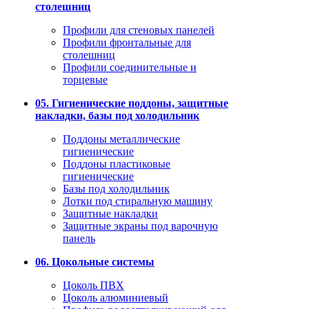
столешниц
Профили для стеновых панелей
Профили фронтальные для
столешниц
Профили соединительные и
торцевые
05. Гигиенические поддоны, защитные
накладки, базы под холодильник
Поддоны металлические
гигиенические
Поддоны пластиковые
гигиенические
Базы под холодильник
Лотки под стиральную машину
Защитные накладки
Защитные экраны под варочную
панель
06. Цокольные системы
Цоколь ПВХ
Цоколь алюминиевый