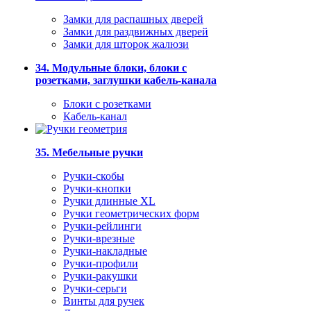
Замки для распашных дверей
Замки для раздвижных дверей
Замки для шторок жалюзи
34. Модульные блоки, блоки с
розетками, заглушки кабель-канала
Блоки с розетками
Кабель-канал
35. Мебельные ручки
Ручки-скобы
Ручки-кнопки
Ручки длинные XL
Ручки геометрических форм
Ручки-рейлинги
Ручки-врезные
Ручки-накладные
Ручки-профили
Ручки-ракушки
Ручки-серьги
Винты для ручек