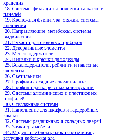
хранения
18.
Системы фиксации и подвески каркасов и
панелей
19.
Крепежная фурнитура, стяжки, системы
крепления
20.
Направляющие, метабоксы, системы
выдвижения
21.
Емкости для столовых приборов
22.
Декоративные элементы
23.
Менсолодержатели
24.
Вешалки и крючки для одежды
25.
Бокалодержатели, рейлинги и навесные
элементы
26.
Светильники
27.
Профили фасадные алюминиевые
28.
Профили для каркасных конструкций
29.
Системы алюминиевых и пластиковых
профилей
30.
Стеллажные системы
31.
Наполнение для шкафов и гардеробных
комнат
32.
Системы раздвижных и складных дверей
33.
Замки для мебели
34.
Модульные блоки, блоки с розетками,
заглушки кабель-канала