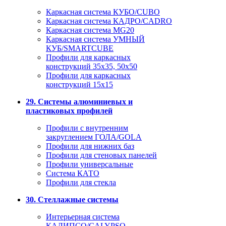
Каркасная система КУБО/CUBO
Каркасная система КАДРО/CADRO
Каркасная система MG20
Каркасная система УМНЫЙ
КУБ/SMARTCUBE
Профили для каркасных
конструкций 35x35, 50x50
Профили для каркасных
конструкций 15х15
29. Системы алюминиевых и
пластиковых профилей
Профили с внутренним
закруглением ГОЛА/GOLA
Профили для нижних баз
Профили для стеновых панелей
Профили универсальные
Система КАТО
Профили для стекла
30. Стеллажные системы
Интерьерная система
КАЛИПСО/CALYPSO