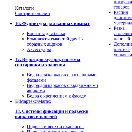
погрузк
товаров
Каталоги
Распил
Смотреть онлайн
длинном
материа
16. Фурнитура для ванных комнат
Резка
Корзины для белья
столешн
Комплекты емкостей для П-
панелей
образных ящиков
Дополни
Аксессуары
платная
упаковка
17. Ведра для мусора, системы
сортировки и хранения
Ведра для каркасов с распашными
фасадами
Ведра для каркасов с выдвижными
ящиками
Ведра с креплением к фасаду
18. Системы фиксации и подвески
каркасов и панелей
Подвески верхних каркасов
Подвески нижних каркасов