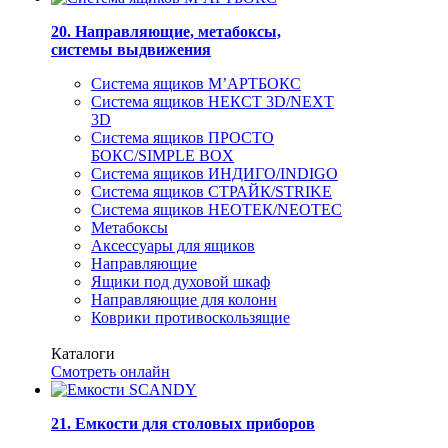
20. Направляющие, метабоксы,
системы выдвижения
Система ящиков М’АРТБОКС
Система ящиков НЕКСТ 3D/NEXT
3D
Система ящиков ПРОСТО
БОКС/SIMPLE BOX
Система ящиков ИНДИГО/INDIGO
Система ящиков СТРАЙК/STRIKE
Система ящиков НЕОТЕК/NEOTEC
Метабоксы
Аксессуары для ящиков
Направляющие
Ящики под духовой шкаф
Направляющие для колонн
Коврики противоскользящие
Каталоги
Смотреть онлайн
21. Емкости для столовых приборов