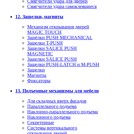
Смягчители удара для дверей
Cмягчители удара самоклеящиеся
12. Защелки, магниты
Механизм открывания дверей
MAGIC TOUCH
Защёлки PUSH MECHANICAL
Защелки T-PUSH
Защелки SALICE PUSH
MAGNETIC
Защелки SALICE PUSH
Защелки PUSH-LATCH и M-PUSH
Защелки
Магниты
Фиксаторы
13. Подъемные механизмы для мебели
Для складных вверх фасадов
Параллельного подъема
Наклонно-параллельного подъема
Наклонного подъема
Секретерные
Системы вертикального
открывания дверей