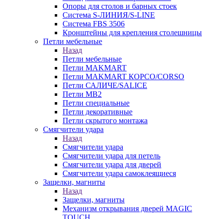
Опоры для столов и барных стоек
Система S-ЛИНИЯ/S-LINE
Система FBS 3506
Кронштейны для крепления столешницы
Петли мебельные
Назад
Петли мебельные
Петли MAKMART
Петли MAKMART КОРСО/CORSO
Петли САЛИЧЕ/SALICE
Петли MB2
Петли специальные
Петли декоративные
Петли скрытого монтажа
Смягчители удара
Назад
Смягчители удара
Смягчители удара для петель
Смягчители удара для дверей
Cмягчители удара самоклеящиеся
Защелки, магниты
Назад
Защелки, магниты
Механизм открывания дверей MAGIC
TOUCH