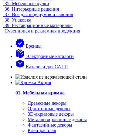
35.
Мебельные ручки
36.
Интерьерные решения
37.
Все для шоу-румов и салонов
38.
Упаковка
39.
Реставрационные материалы
Сувенирная и рекламная продукция
Бренды
Электронные каталоги
Каталоги для САПР
01. Мебельная кромка
Древесные декоры
Однотонные декоры
3D-акриловые декоры
Металлизированные декоры
Фантазийные декоры
Клей-расплав