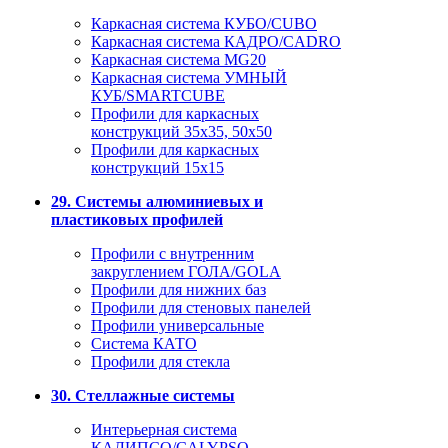
Каркасная система КУБО/CUBO
Каркасная система КАДРО/CADRO
Каркасная система MG20
Каркасная система УМНЫЙ
КУБ/SMARTCUBE
Профили для каркасных
конструкций 35x35, 50x50
Профили для каркасных
конструкций 15х15
29. Системы алюминиевых и
пластиковых профилей
Профили с внутренним
закруглением ГОЛА/GOLA
Профили для нижних баз
Профили для стеновых панелей
Профили универсальные
Система КАТО
Профили для стекла
30. Стеллажные системы
Интерьерная система
КАЛИПСО/CALYPSO