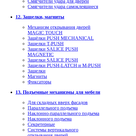
Смягчители удара для дверей
Cмягчители удара самоклеящиеся
12. Защелки, магниты
Механизм открывания дверей
MAGIC TOUCH
Защёлки PUSH MECHANICAL
Защелки T-PUSH
Защелки SALICE PUSH
MAGNETIC
Защелки SALICE PUSH
Защелки PUSH-LATCH и M-PUSH
Защелки
Магниты
Фиксаторы
13. Подъемные механизмы для мебели
Для складных вверх фасадов
Параллельного подъема
Наклонно-параллельного подъема
Наклонного подъема
Секретерные
Системы вертикального
открывания дверей