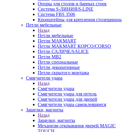
Опоры для столов и барных стоек
Система S-ЛИНИЯ/S-LINE
Система FBS 3506
Кронштейны для крепления столешницы
Петли мебельные
Назад
Петли мебельные
Петли MAKMART
Петли MAKMART КОРСО/CORSO
Петли САЛИЧЕ/SALICE
Петли MB2
Петли специальные
Петли декоративные
Петли скрытого монтажа
Смягчители удара
Назад
Смягчители удара
Смягчители удара для петель
Смягчители удара для дверей
Cмягчители удара самоклеящиеся
Защелки, магниты
Назад
Защелки, магниты
Механизм открывания дверей MAGIC
TOUCH