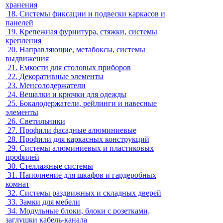
хранения
18.
Системы фиксации и подвески каркасов и
панелей
19.
Крепежная фурнитура, стяжки, системы
крепления
20.
Направляющие, метабоксы, системы
выдвижения
21.
Емкости для столовых приборов
22.
Декоративные элементы
23.
Менсолодержатели
24.
Вешалки и крючки для одежды
25.
Бокалодержатели, рейлинги и навесные
элементы
26.
Светильники
27.
Профили фасадные алюминиевые
28.
Профили для каркасных конструкций
29.
Системы алюминиевых и пластиковых
профилей
30.
Стеллажные системы
31.
Наполнение для шкафов и гардеробных
комнат
32.
Системы раздвижных и складных дверей
33.
Замки для мебели
34.
Модульные блоки, блоки с розетками,
заглушки кабель-канала