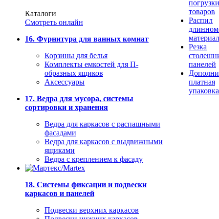
погрузк
товаров
Каталоги
Распил
Смотреть онлайн
длинном
материа
16. Фурнитура для ванных комнат
Резка
Корзины для белья
столешн
Комплекты емкостей для П-
панелей
образных ящиков
Дополни
Аксессуары
платная
упаковка
17. Ведра для мусора, системы
сортировки и хранения
Ведра для каркасов с распашными
фасадами
Ведра для каркасов с выдвижными
ящиками
Ведра с креплением к фасаду
18. Системы фиксации и подвески
каркасов и панелей
Подвески верхних каркасов
Подвески нижних каркасов