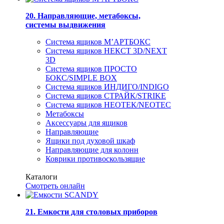
20. Направляющие, метабоксы,
системы выдвижения
Система ящиков М’АРТБОКС
Система ящиков НЕКСТ 3D/NEXT
3D
Система ящиков ПРОСТО
БОКС/SIMPLE BOX
Система ящиков ИНДИГО/INDIGO
Система ящиков СТРАЙК/STRIKE
Система ящиков НЕОТЕК/NEOTEC
Метабоксы
Аксессуары для ящиков
Направляющие
Ящики под духовой шкаф
Направляющие для колонн
Коврики противоскользящие
Каталоги
Смотреть онлайн
21. Емкости для столовых приборов