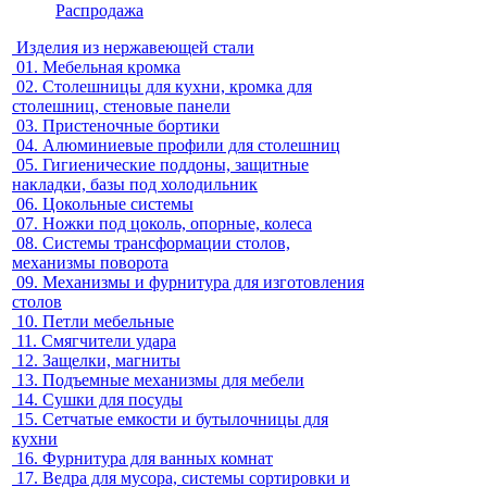
Распродажа
Изделия из нержавеющей стали
01.
Мебельная кромка
02.
Столешницы для кухни, кромка для
столешниц, стеновые панели
03.
Пристеночные бортики
04.
Алюминиевые профили для столешниц
05.
Гигиенические поддоны, защитные
накладки, базы под холодильник
06.
Цокольные системы
07.
Ножки под цоколь, опорные, колеса
08.
Системы трансформации столов,
механизмы поворота
09.
Механизмы и фурнитура для изготовления
столов
10.
Петли мебельные
11.
Смягчители удара
12.
Защелки, магниты
13.
Подъемные механизмы для мебели
14.
Сушки для посуды
15.
Сетчатые емкости и бутылочницы для
кухни
16.
Фурнитура для ванных комнат
17.
Ведра для мусора, системы сортировки и