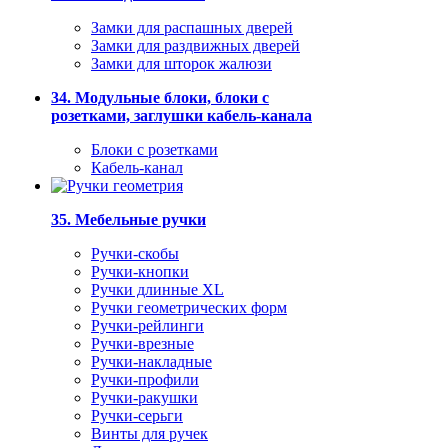
Замки для распашных дверей
Замки для раздвижных дверей
Замки для шторок жалюзи
34. Модульные блоки, блоки с
розетками, заглушки кабель-канала
Блоки с розетками
Кабель-канал
35. Мебельные ручки
Ручки-скобы
Ручки-кнопки
Ручки длинные XL
Ручки геометрических форм
Ручки-рейлинги
Ручки-врезные
Ручки-накладные
Ручки-профили
Ручки-ракушки
Ручки-серьги
Винты для ручек