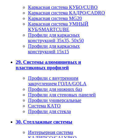
Каркасная система КУБО/CUBO
Каркасная система КАДРО/CADRO
Каркасная система MG20
Каркасная система УМНЫЙ
КУБ/SMARTCUBE
Профили для каркасных
конструкций 35x35, 50x50
Профили для каркасных
конструкций 15х15
29. Системы алюминиевых и
пластиковых профилей
Профили с внутренним
закруглением ГОЛА/GOLA
Профили для нижних баз
Профили для стеновых панелей
Профили универсальные
Система КАТО
Профили для стекла
30. Стеллажные системы
Интерьерная система
КАЛИПСО/CALYPSO