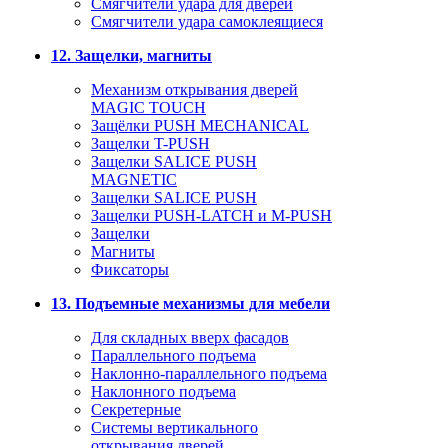
Смягчители удара для дверей
Cмягчители удара самоклеящиеся
12. Защелки, магниты
Механизм открывания дверей
MAGIC TOUCH
Защёлки PUSH MECHANICAL
Защелки T-PUSH
Защелки SALICE PUSH
MAGNETIC
Защелки SALICE PUSH
Защелки PUSH-LATCH и M-PUSH
Защелки
Магниты
Фиксаторы
13. Подъемные механизмы для мебели
Для складных вверх фасадов
Параллельного подъема
Наклонно-параллельного подъема
Наклонного подъема
Секретерные
Системы вертикального
открывания дверей