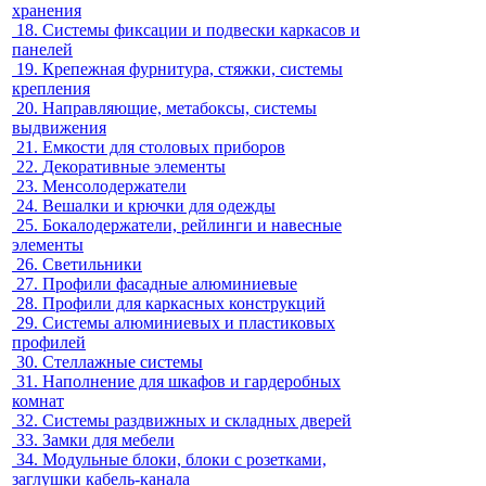
хранения
18.
Системы фиксации и подвески каркасов и
панелей
19.
Крепежная фурнитура, стяжки, системы
крепления
20.
Направляющие, метабоксы, системы
выдвижения
21.
Емкости для столовых приборов
22.
Декоративные элементы
23.
Менсолодержатели
24.
Вешалки и крючки для одежды
25.
Бокалодержатели, рейлинги и навесные
элементы
26.
Светильники
27.
Профили фасадные алюминиевые
28.
Профили для каркасных конструкций
29.
Системы алюминиевых и пластиковых
профилей
30.
Стеллажные системы
31.
Наполнение для шкафов и гардеробных
комнат
32.
Системы раздвижных и складных дверей
33.
Замки для мебели
34.
Модульные блоки, блоки с розетками,
заглушки кабель-канала