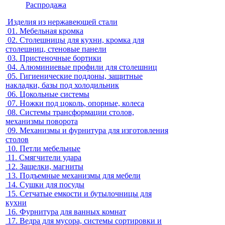
Распродажа
Изделия из нержавеющей стали
01.
Мебельная кромка
02.
Столешницы для кухни, кромка для
столешниц, стеновые панели
03.
Пристеночные бортики
04.
Алюминиевые профили для столешниц
05.
Гигиенические поддоны, защитные
накладки, базы под холодильник
06.
Цокольные системы
07.
Ножки под цоколь, опорные, колеса
08.
Системы трансформации столов,
механизмы поворота
09.
Механизмы и фурнитура для изготовления
столов
10.
Петли мебельные
11.
Смягчители удара
12.
Защелки, магниты
13.
Подъемные механизмы для мебели
14.
Сушки для посуды
15.
Сетчатые емкости и бутылочницы для
кухни
16.
Фурнитура для ванных комнат
17.
Ведра для мусора, системы сортировки и