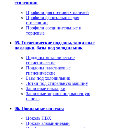
столешниц
Профили для стеновых панелей
Профили фронтальные для
столешниц
Профили соединительные и
торцевые
05. Гигиенические поддоны, защитные
накладки, базы под холодильник
Поддоны металлические
гигиенические
Поддоны пластиковые
гигиенические
Базы под холодильник
Лотки под стиральную машину
Защитные накладки
Защитные экраны под варочную
панель
06. Цокольные системы
Цоколь ПВХ
Цоколь алюминиевый