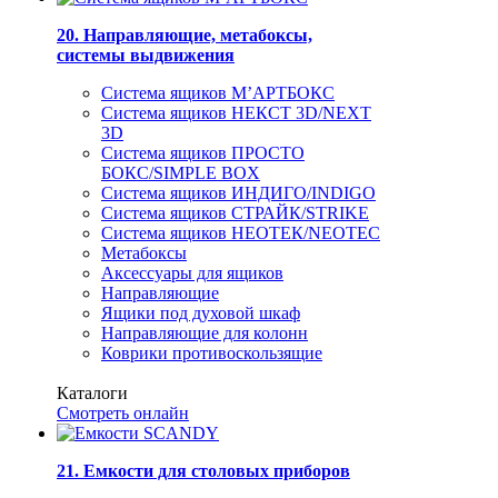
20. Направляющие, метабоксы,
системы выдвижения
Система ящиков М’АРТБОКС
Система ящиков НЕКСТ 3D/NEXT
3D
Система ящиков ПРОСТО
БОКС/SIMPLE BOX
Система ящиков ИНДИГО/INDIGO
Система ящиков СТРАЙК/STRIKE
Система ящиков НЕОТЕК/NEOTEC
Метабоксы
Аксессуары для ящиков
Направляющие
Ящики под духовой шкаф
Направляющие для колонн
Коврики противоскользящие
Каталоги
Смотреть онлайн
21. Емкости для столовых приборов