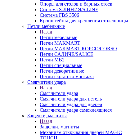
Опоры для столов и барных стоек
Система S-ЛИНИЯ/S-LINE
Система FBS 3506
Кронштейны для крепления столешницы
Петли мебельные
Назад
Петли мебельные
Петли MAKMART
Петли MAKMART КОРСО/CORSO
Петли САЛИЧЕ/SALICE
Петли MB2
Петли специальные
Петли декоративные
Петли скрытого монтажа
Смягчители удара
Назад
Смягчители удара
Смягчители удара для петель
Смягчители удара для дверей
Cмягчители удара самоклеящиеся
Защелки, магниты
Назад
Защелки, магниты
Механизм открывания дверей MAGIC
TOUCH