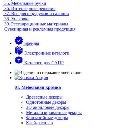
35.
Мебельные ручки
36.
Интерьерные решения
37.
Все для шоу-румов и салонов
38.
Упаковка
39.
Реставрационные материалы
Сувенирная и рекламная продукция
Бренды
Электронные каталоги
Каталоги для САПР
01. Мебельная кромка
Древесные декоры
Однотонные декоры
3D-акриловые декоры
Металлизированные декоры
Фантазийные декоры
Клей-расплав