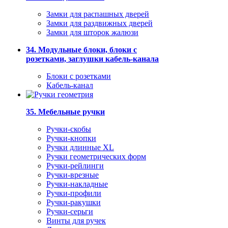
Замки для распашных дверей
Замки для раздвижных дверей
Замки для шторок жалюзи
34. Модульные блоки, блоки с
розетками, заглушки кабель-канала
Блоки с розетками
Кабель-канал
35. Мебельные ручки
Ручки-скобы
Ручки-кнопки
Ручки длинные XL
Ручки геометрических форм
Ручки-рейлинги
Ручки-врезные
Ручки-накладные
Ручки-профили
Ручки-ракушки
Ручки-серьги
Винты для ручек