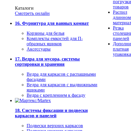
погрузк
товаров
Каталоги
Распил
Смотреть онлайн
длинном
материа
16. Фурнитура для ванных комнат
Резка
Корзины для белья
столешн
Комплекты емкостей для П-
панелей
образных ящиков
Дополни
Аксессуары
платная
упаковка
17. Ведра для мусора, системы
сортировки и хранения
Ведра для каркасов с распашными
фасадами
Ведра для каркасов с выдвижными
ящиками
Ведра с креплением к фасаду
18. Системы фиксации и подвески
каркасов и панелей
Подвески верхних каркасов
Подвески нижних каркасов