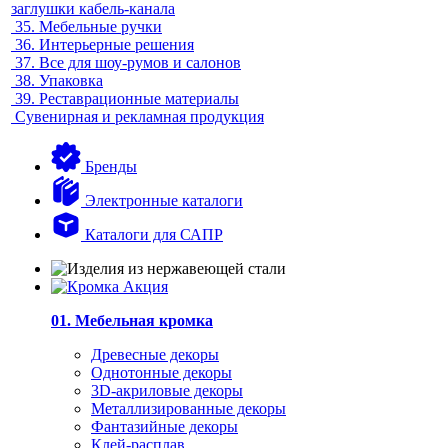
заглушки кабель-канала
35.
Мебельные ручки
36.
Интерьерные решения
37.
Все для шоу-румов и салонов
38.
Упаковка
39.
Реставрационные материалы
Сувенирная и рекламная продукция
Бренды
Электронные каталоги
Каталоги для САПР
01. Мебельная кромка
Древесные декоры
Однотонные декоры
3D-акриловые декоры
Металлизированные декоры
Фантазийные декоры
Клей-расплав