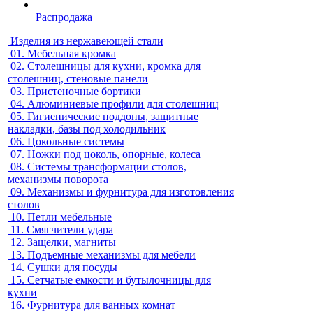
Распродажа
Изделия из нержавеющей стали
01.
Мебельная кромка
02.
Столешницы для кухни, кромка для
столешниц, стеновые панели
03.
Пристеночные бортики
04.
Алюминиевые профили для столешниц
05.
Гигиенические поддоны, защитные
накладки, базы под холодильник
06.
Цокольные системы
07.
Ножки под цоколь, опорные, колеса
08.
Системы трансформации столов,
механизмы поворота
09.
Механизмы и фурнитура для изготовления
столов
10.
Петли мебельные
11.
Смягчители удара
12.
Защелки, магниты
13.
Подъемные механизмы для мебели
14.
Сушки для посуды
15.
Сетчатые емкости и бутылочницы для
кухни
16.
Фурнитура для ванных комнат