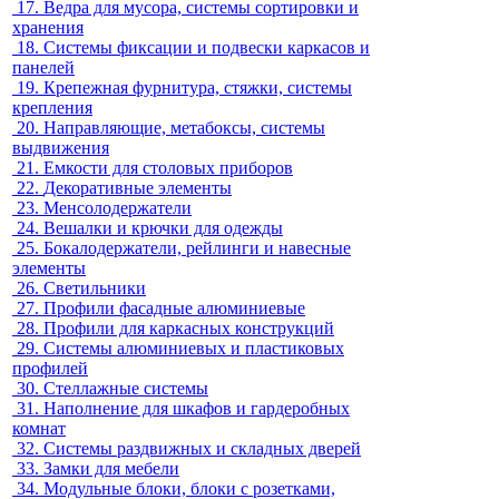
17.
Ведра для мусора, системы сортировки и
хранения
18.
Системы фиксации и подвески каркасов и
панелей
19.
Крепежная фурнитура, стяжки, системы
крепления
20.
Направляющие, метабоксы, системы
выдвижения
21.
Емкости для столовых приборов
22.
Декоративные элементы
23.
Менсолодержатели
24.
Вешалки и крючки для одежды
25.
Бокалодержатели, рейлинги и навесные
элементы
26.
Светильники
27.
Профили фасадные алюминиевые
28.
Профили для каркасных конструкций
29.
Системы алюминиевых и пластиковых
профилей
30.
Стеллажные системы
31.
Наполнение для шкафов и гардеробных
комнат
32.
Системы раздвижных и складных дверей
33.
Замки для мебели
34.
Модульные блоки, блоки с розетками,