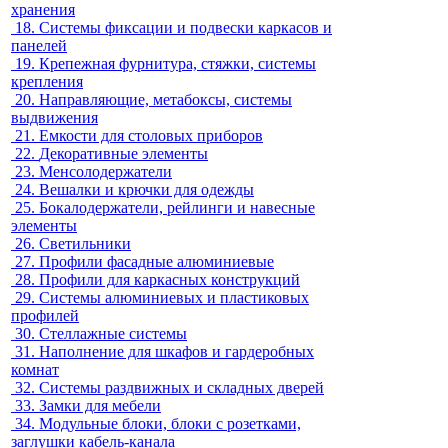
хранения
18.
Системы фиксации и подвески каркасов и
панелей
19.
Крепежная фурнитура, стяжки, системы
крепления
20.
Направляющие, метабоксы, системы
выдвижения
21.
Емкости для столовых приборов
22.
Декоративные элементы
23.
Менсолодержатели
24.
Вешалки и крючки для одежды
25.
Бокалодержатели, рейлинги и навесные
элементы
26.
Светильники
27.
Профили фасадные алюминиевые
28.
Профили для каркасных конструкций
29.
Системы алюминиевых и пластиковых
профилей
30.
Стеллажные системы
31.
Наполнение для шкафов и гардеробных
комнат
32.
Системы раздвижных и складных дверей
33.
Замки для мебели
34.
Модульные блоки, блоки с розетками,
заглушки кабель-канала