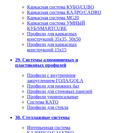
Каркасная система КУБО/CUBO
Каркасная система КАДРО/CADRO
Каркасная система MG20
Каркасная система УМНЫЙ
КУБ/SMARTCUBE
Профили для каркасных
конструкций 35x35, 50x50
Профили для каркасных
конструкций 15х15
29. Системы алюминиевых и
пластиковых профилей
Профили с внутренним
закруглением ГОЛА/GOLA
Профили для нижних баз
Профили для стеновых панелей
Профили универсальные
Система КАТО
Профили для стекла
30. Стеллажные системы
Интерьерная система
КАЛИПСО/CALYPSO