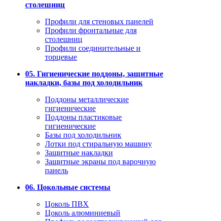
столешниц
Профили для стеновых панелей
Профили фронтальные для
столешниц
Профили соединительные и
торцевые
05. Гигиенические поддоны, защитные
накладки, базы под холодильник
Поддоны металлические
гигиенические
Поддоны пластиковые
гигиенические
Базы под холодильник
Лотки под стиральную машину
Защитные накладки
Защитные экраны под варочную
панель
06. Цокольные системы
Цоколь ПВХ
Цоколь алюминиевый