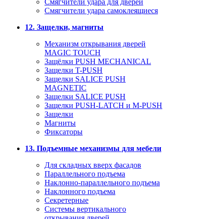
Смягчители удара для дверей
Cмягчители удара самоклеящиеся
12. Защелки, магниты
Механизм открывания дверей
MAGIC TOUCH
Защёлки PUSH MECHANICAL
Защелки T-PUSH
Защелки SALICE PUSH
MAGNETIC
Защелки SALICE PUSH
Защелки PUSH-LATCH и M-PUSH
Защелки
Магниты
Фиксаторы
13. Подъемные механизмы для мебели
Для складных вверх фасадов
Параллельного подъема
Наклонно-параллельного подъема
Наклонного подъема
Секретерные
Системы вертикального
открывания дверей