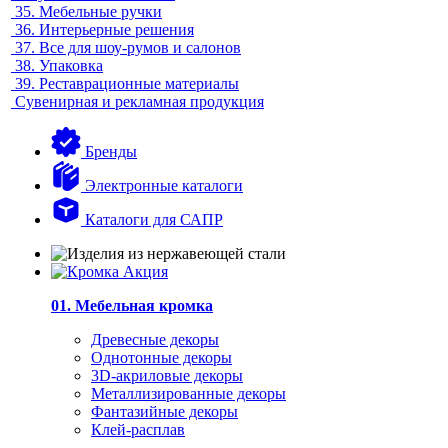
35.
Мебельные ручки
36.
Интерьерные решения
37.
Все для шоу-румов и салонов
38.
Упаковка
39.
Реставрационные материалы
Сувенирная и рекламная продукция
Бренды
Электронные каталоги
Каталоги для САПР
01. Мебельная кромка
Древесные декоры
Однотонные декоры
3D-акриловые декоры
Металлизированные декоры
Фантазийные декоры
Клей-расплав