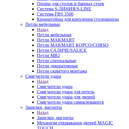
Опоры для столов и барных стоек
Система S-ЛИНИЯ/S-LINE
Система FBS 3506
Кронштейны для крепления столешницы
Петли мебельные
Назад
Петли мебельные
Петли MAKMART
Петли MAKMART КОРСО/CORSO
Петли САЛИЧЕ/SALICE
Петли MB2
Петли специальные
Петли декоративные
Петли скрытого монтажа
Смягчители удара
Назад
Смягчители удара
Смягчители удара для петель
Смягчители удара для дверей
Cмягчители удара самоклеящиеся
Защелки, магниты
Назад
Защелки, магниты
Механизм открывания дверей MAGIC
TOUCH