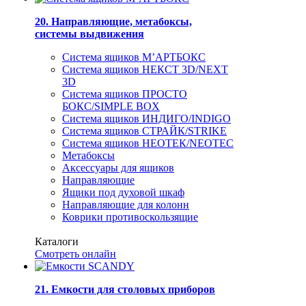
20. Направляющие, метабоксы,
системы выдвижения
Система ящиков М’АРТБОКС
Система ящиков НЕКСТ 3D/NEXT
3D
Система ящиков ПРОСТО
БОКС/SIMPLE BOX
Система ящиков ИНДИГО/INDIGO
Система ящиков СТРАЙК/STRIKE
Система ящиков НЕОТЕК/NEOTEC
Метабоксы
Аксессуары для ящиков
Направляющие
Ящики под духовой шкаф
Направляющие для колонн
Коврики противоскользящие
Каталоги
Смотреть онлайн
21. Емкости для столовых приборов