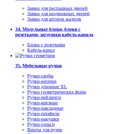
Замки для распашных дверей
Замки для раздвижных дверей
Замки для шторок жалюзи
34. Модульные блоки, блоки с
розетками, заглушки кабель-канала
Блоки с розетками
Кабель-канал
35. Мебельные ручки
Ручки-скобы
Ручки-кнопки
Ручки длинные XL
Ручки геометрических форм
Ручки-рейлинги
Ручки-врезные
Ручки-накладные
Ручки-профили
Ручки-ракушки
Ручки-серьги
Винты для ручек