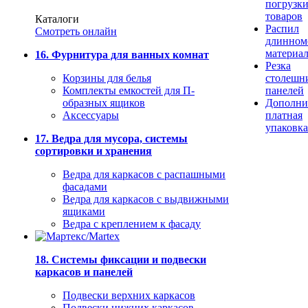
погрузк
товаров
Каталоги
Распил
Смотреть онлайн
длинном
материа
16. Фурнитура для ванных комнат
Резка
Корзины для белья
столешн
Комплекты емкостей для П-
панелей
образных ящиков
Дополни
Аксессуары
платная
упаковка
17. Ведра для мусора, системы
сортировки и хранения
Ведра для каркасов с распашными
фасадами
Ведра для каркасов с выдвижными
ящиками
Ведра с креплением к фасаду
18. Системы фиксации и подвески
каркасов и панелей
Подвески верхних каркасов
Подвески нижних каркасов