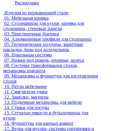
Распродажа
Изделия из нержавеющей стали
01.
Мебельная кромка
02.
Столешницы для кухни, кромка для
столешниц, стеновые панели
03.
Пристеночные бортики
04.
Алюминиевые профили для столешниц
05.
Гигиенические поддоны, защитные
накладки, базы под холодильник
06.
Цокольные системы
07.
Ножки под цоколь, опорные, колеса
08.
Системы трансформации столов,
механизмы поворота
09.
Механизмы и фурнитура для изготовления
столов
10.
Петли мебельные
11.
Смягчители удара
12.
Защелки, магниты
13.
Подъемные механизмы для мебели
14.
Сушки для посуды
15.
Сетчатые емкости и бутылочницы для
кухни
16.
Фурнитура для ванных комнат
17.
Ведра для мусора, системы сортировки и