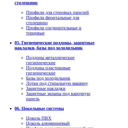
столешниц
Профили для стеновых панелей
Профили фронтальные для
столешниц
Профили соединительные и
торцевые
05. Гигиенические поддоны, защитные
накладки, базы под холодильник
Поддоны металлические
гигиенические
Поддоны пластиковые
гигиенические
Базы под холодильник
Лотки под стиральную машину
Защитные накладки
Защитные экраны под варочную
панель
06. Цокольные системы
Цоколь ПВХ
Цоколь алюминиевый