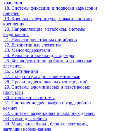
хранения
18.
Системы фиксации и подвески каркасов и
панелей
19.
Крепежная фурнитура, стяжки, системы
крепления
20.
Направляющие, метабоксы, системы
выдвижения
21.
Емкости для столовых приборов
22.
Декоративные элементы
23.
Менсолодержатели
24.
Вешалки и крючки для одежды
25.
Бокалодержатели, рейлинги и навесные
элементы
26.
Светильники
27.
Профили фасадные алюминиевые
28.
Профили для каркасных конструкций
29.
Системы алюминиевых и пластиковых
профилей
30.
Стеллажные системы
31.
Наполнение для шкафов и гардеробных
комнат
32.
Системы раздвижных и складных дверей
33.
Замки для мебели
34.
Модульные блоки, блоки с розетками,
заглушки кабель-канала