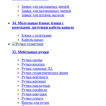
Замки для распашных дверей
Замки для раздвижных дверей
Замки для шторок жалюзи
34. Модульные блоки, блоки с
розетками, заглушки кабель-канала
Блоки с розетками
Кабель-канал
35. Мебельные ручки
Ручки-скобы
Ручки-кнопки
Ручки длинные XL
Ручки геометрических форм
Ручки-рейлинги
Ручки-врезные
Ручки-накладные
Ручки-профили
Ручки-ракушки
Ручки-серьги
Винты для ручек