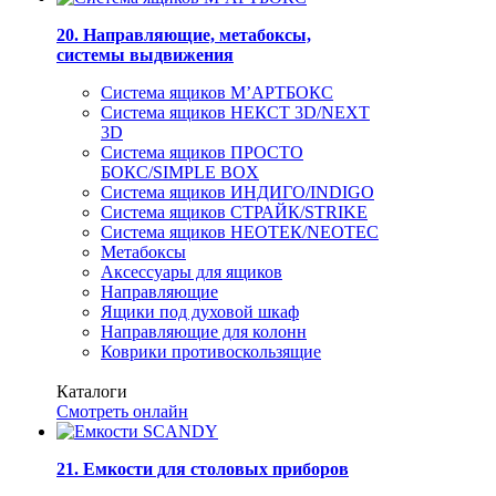
20. Направляющие, метабоксы,
системы выдвижения
Система ящиков М’АРТБОКС
Система ящиков НЕКСТ 3D/NEXT
3D
Система ящиков ПРОСТО
БОКС/SIMPLE BOX
Система ящиков ИНДИГО/INDIGO
Система ящиков СТРАЙК/STRIKE
Система ящиков НЕОТЕК/NEOTEC
Метабоксы
Аксессуары для ящиков
Направляющие
Ящики под духовой шкаф
Направляющие для колонн
Коврики противоскользящие
Каталоги
Смотреть онлайн
21. Емкости для столовых приборов