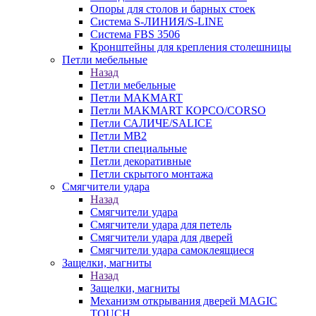
Опоры для столов и барных стоек
Система S-ЛИНИЯ/S-LINE
Система FBS 3506
Кронштейны для крепления столешницы
Петли мебельные
Назад
Петли мебельные
Петли MAKMART
Петли MAKMART КОРСО/CORSO
Петли САЛИЧЕ/SALICE
Петли MB2
Петли специальные
Петли декоративные
Петли скрытого монтажа
Смягчители удара
Назад
Смягчители удара
Смягчители удара для петель
Смягчители удара для дверей
Cмягчители удара самоклеящиеся
Защелки, магниты
Назад
Защелки, магниты
Механизм открывания дверей MAGIC
TOUCH