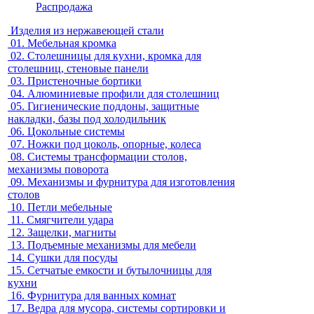
Распродажа
Изделия из нержавеющей стали
01.
Мебельная кромка
02.
Столешницы для кухни, кромка для
столешниц, стеновые панели
03.
Пристеночные бортики
04.
Алюминиевые профили для столешниц
05.
Гигиенические поддоны, защитные
накладки, базы под холодильник
06.
Цокольные системы
07.
Ножки под цоколь, опорные, колеса
08.
Системы трансформации столов,
механизмы поворота
09.
Механизмы и фурнитура для изготовления
столов
10.
Петли мебельные
11.
Смягчители удара
12.
Защелки, магниты
13.
Подъемные механизмы для мебели
14.
Сушки для посуды
15.
Сетчатые емкости и бутылочницы для
кухни
16.
Фурнитура для ванных комнат
17.
Ведра для мусора, системы сортировки и