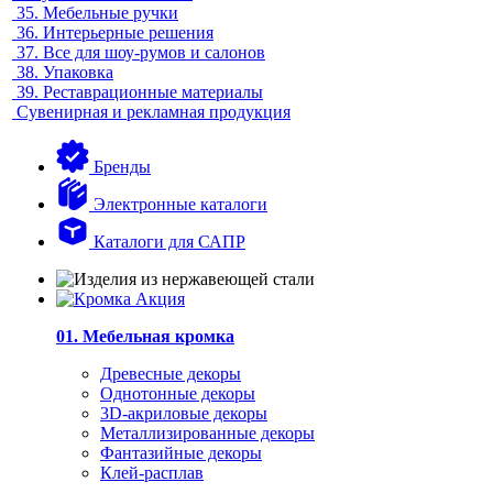
35.
Мебельные ручки
36.
Интерьерные решения
37.
Все для шоу-румов и салонов
38.
Упаковка
39.
Реставрационные материалы
Сувенирная и рекламная продукция
Бренды
Электронные каталоги
Каталоги для САПР
01. Мебельная кромка
Древесные декоры
Однотонные декоры
3D-акриловые декоры
Металлизированные декоры
Фантазийные декоры
Клей-расплав