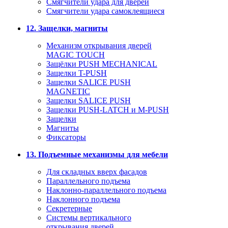
Смягчители удара для дверей
Cмягчители удара самоклеящиеся
12. Защелки, магниты
Механизм открывания дверей
MAGIC TOUCH
Защёлки PUSH MECHANICAL
Защелки T-PUSH
Защелки SALICE PUSH
MAGNETIC
Защелки SALICE PUSH
Защелки PUSH-LATCH и M-PUSH
Защелки
Магниты
Фиксаторы
13. Подъемные механизмы для мебели
Для складных вверх фасадов
Параллельного подъема
Наклонно-параллельного подъема
Наклонного подъема
Секретерные
Системы вертикального
открывания дверей