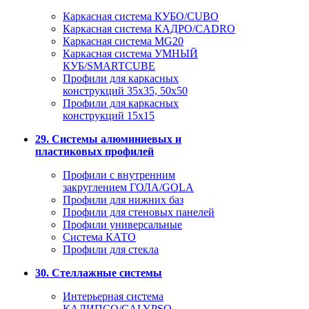
Каркасная система КУБО/CUBO
Каркасная система КАДРО/CADRO
Каркасная система MG20
Каркасная система УМНЫЙ
КУБ/SMARTCUBE
Профили для каркасных
конструкций 35x35, 50x50
Профили для каркасных
конструкций 15х15
29. Системы алюминиевых и
пластиковых профилей
Профили с внутренним
закруглением ГОЛА/GOLA
Профили для нижних баз
Профили для стеновых панелей
Профили универсальные
Система КАТО
Профили для стекла
30. Стеллажные системы
Интерьерная система
КАЛИПСО/CALYPSO