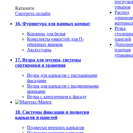
погрузк
товаров
Каталоги
Распил
Смотреть онлайн
длинном
материа
16. Фурнитура для ванных комнат
Резка
Корзины для белья
столешн
Комплекты емкостей для П-
панелей
образных ящиков
Дополни
Аксессуары
платная
упаковка
17. Ведра для мусора, системы
сортировки и хранения
Ведра для каркасов с распашными
фасадами
Ведра для каркасов с выдвижными
ящиками
Ведра с креплением к фасаду
18. Системы фиксации и подвески
каркасов и панелей
Подвески верхних каркасов
Подвески нижних каркасов