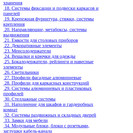
хранения
18.
Системы фиксации и подвески каркасов и
панелей
19.
Крепежная фурнитура, стяжки, системы
крепления
20.
Направляющие, метабоксы, системы
выдвижения
21.
Емкости для столовых приборов
22.
Декоративные элементы
23.
Менсолодержатели
24.
Вешалки и крючки для одежды
25.
Бокалодержатели, рейлинги и навесные
элементы
26.
Светильники
27.
Профили фасадные алюминиевые
28.
Профили для каркасных конструкций
29.
Системы алюминиевых и пластиковых
профилей
30.
Стеллажные системы
31.
Наполнение для шкафов и гардеробных
комнат
32.
Системы раздвижных и складных дверей
33.
Замки для мебели
34.
Модульные блоки, блоки с розетками,
заглушки кабель-канала