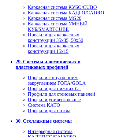
Каркасная система КУБО/CUBO
Каркасная система КАДРО/CADRO
Каркасная система MG20
Каркасная система УМНЫЙ
КУБ/SMARTCUBE
Профили для каркасных
конструкций 35x35, 50x50
Профили для каркасных
конструкций 15х15
29. Системы алюминиевых и
пластиковых профилей
Профили с внутренним
закруглением ГОЛА/GOLA
Профили для нижних баз
Профили для стеновых панелей
Профили универсальные
Система КАТО
Профили для стекла
30. Стеллажные системы
Интерьерная система
КАЛИПСО/CALYPSO