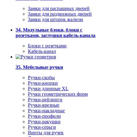
Замки для распашных дверей
Замки для раздвижных дверей
Замки для шторок жалюзи
34. Модульные блоки, блоки с
розетками, заглушки кабель-канала
Блоки с розетками
Кабель-канал
35. Мебельные ручки
Ручки-скобы
Ручки-кнопки
Ручки длинные XL
Ручки геометрических форм
Ручки-рейлинги
Ручки-врезные
Ручки-накладные
Ручки-профили
Ручки-ракушки
Ручки-серьги
Винты для ручек