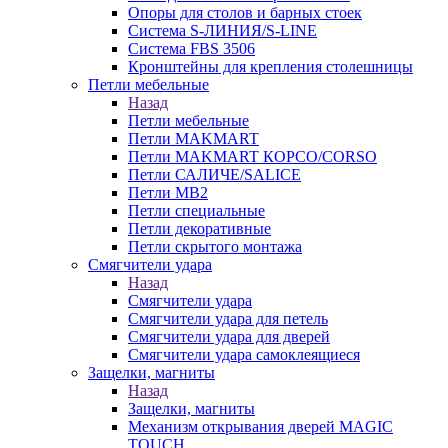
Опоры для столов и барных стоек
Система S-ЛИНИЯ/S-LINE
Система FBS 3506
Кронштейны для крепления столешницы
Петли мебельные
Назад
Петли мебельные
Петли MAKMART
Петли MAKMART КОРСО/CORSO
Петли САЛИЧЕ/SALICE
Петли MB2
Петли специальные
Петли декоративные
Петли скрытого монтажа
Смягчители удара
Назад
Смягчители удара
Смягчители удара для петель
Смягчители удара для дверей
Cмягчители удара самоклеящиеся
Защелки, магниты
Назад
Защелки, магниты
Механизм открывания дверей MAGIC
TOUCH