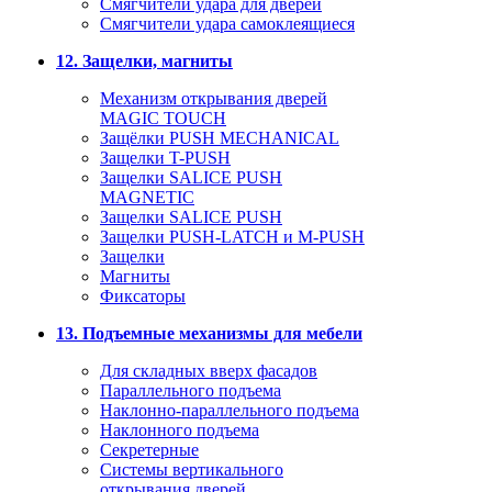
Смягчители удара для дверей
Cмягчители удара самоклеящиеся
12. Защелки, магниты
Механизм открывания дверей
MAGIC TOUCH
Защёлки PUSH MECHANICAL
Защелки T-PUSH
Защелки SALICE PUSH
MAGNETIC
Защелки SALICE PUSH
Защелки PUSH-LATCH и M-PUSH
Защелки
Магниты
Фиксаторы
13. Подъемные механизмы для мебели
Для складных вверх фасадов
Параллельного подъема
Наклонно-параллельного подъема
Наклонного подъема
Секретерные
Системы вертикального
открывания дверей