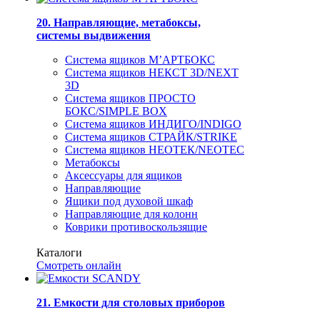
20. Направляющие, метабоксы,
системы выдвижения
Система ящиков М’АРТБОКС
Система ящиков НЕКСТ 3D/NEXT
3D
Система ящиков ПРОСТО
БОКС/SIMPLE BOX
Система ящиков ИНДИГО/INDIGO
Система ящиков СТРАЙК/STRIKE
Система ящиков НЕОТЕК/NEOTEC
Метабоксы
Аксессуары для ящиков
Направляющие
Ящики под духовой шкаф
Направляющие для колонн
Коврики противоскользящие
Каталоги
Смотреть онлайн
21. Емкости для столовых приборов