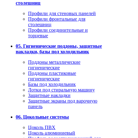
столешниц
Профили для стеновых панелей
Профили фронтальные для
столешниц
Профили соединительные и
торцевые
05. Гигиенические поддоны, защитные
накладки, базы под холодильник
Поддоны металлические
гигиенические
Поддоны пластиковые
гигиенические
Базы под холодильник
Лотки под стиральную машину
Защитные накладки
Защитные экраны под варочную
панель
06. Цокольные системы
Цоколь ПВХ
Цоколь алюминиевый