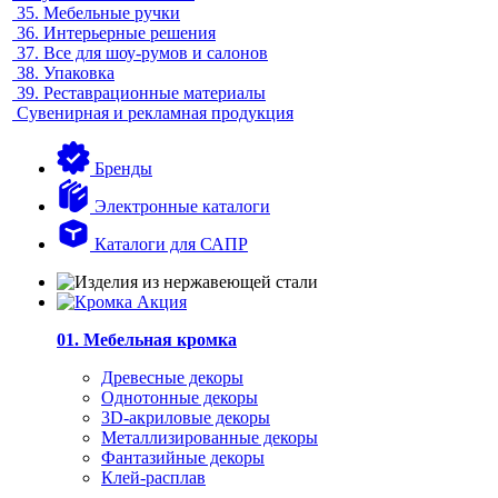
35.
Мебельные ручки
36.
Интерьерные решения
37.
Все для шоу-румов и салонов
38.
Упаковка
39.
Реставрационные материалы
Сувенирная и рекламная продукция
Бренды
Электронные каталоги
Каталоги для САПР
01. Мебельная кромка
Древесные декоры
Однотонные декоры
3D-акриловые декоры
Металлизированные декоры
Фантазийные декоры
Клей-расплав