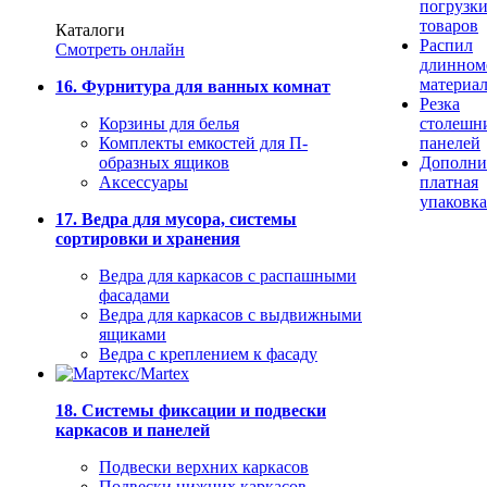
погрузк
товаров
Каталоги
Распил
Смотреть онлайн
длинном
материа
16. Фурнитура для ванных комнат
Резка
Корзины для белья
столешн
Комплекты емкостей для П-
панелей
образных ящиков
Дополни
Аксессуары
платная
упаковка
17. Ведра для мусора, системы
сортировки и хранения
Ведра для каркасов с распашными
фасадами
Ведра для каркасов с выдвижными
ящиками
Ведра с креплением к фасаду
18. Системы фиксации и подвески
каркасов и панелей
Подвески верхних каркасов
Подвески нижних каркасов