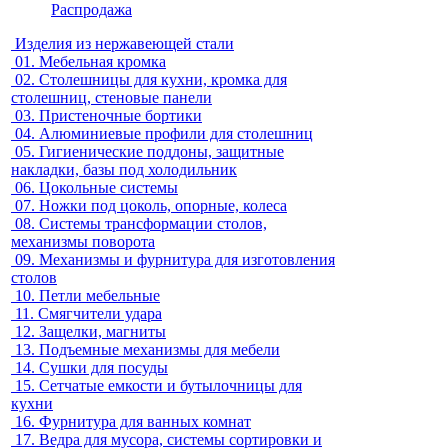
Распродажа
Изделия из нержавеющей стали
01.
Мебельная кромка
02.
Столешницы для кухни, кромка для
столешниц, стеновые панели
03.
Пристеночные бортики
04.
Алюминиевые профили для столешниц
05.
Гигиенические поддоны, защитные
накладки, базы под холодильник
06.
Цокольные системы
07.
Ножки под цоколь, опорные, колеса
08.
Системы трансформации столов,
механизмы поворота
09.
Механизмы и фурнитура для изготовления
столов
10.
Петли мебельные
11.
Смягчители удара
12.
Защелки, магниты
13.
Подъемные механизмы для мебели
14.
Сушки для посуды
15.
Сетчатые емкости и бутылочницы для
кухни
16.
Фурнитура для ванных комнат
17.
Ведра для мусора, системы сортировки и