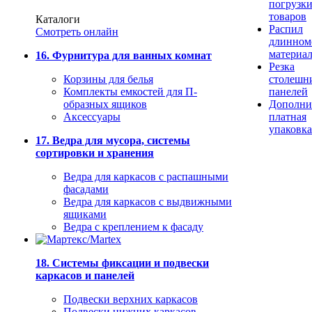
погрузк
товаров
Каталоги
Распил
Смотреть онлайн
длинном
материа
16. Фурнитура для ванных комнат
Резка
Корзины для белья
столешн
Комплекты емкостей для П-
панелей
образных ящиков
Дополни
Аксессуары
платная
упаковка
17. Ведра для мусора, системы
сортировки и хранения
Ведра для каркасов с распашными
фасадами
Ведра для каркасов с выдвижными
ящиками
Ведра с креплением к фасаду
18. Системы фиксации и подвески
каркасов и панелей
Подвески верхних каркасов
Подвески нижних каркасов