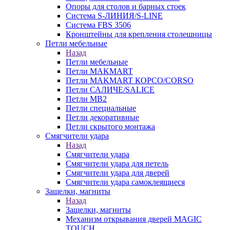
Опоры для столов и барных стоек
Система S-ЛИНИЯ/S-LINE
Система FBS 3506
Кронштейны для крепления столешницы
Петли мебельные
Назад
Петли мебельные
Петли MAKMART
Петли MAKMART КОРСО/CORSO
Петли САЛИЧЕ/SALICE
Петли MB2
Петли специальные
Петли декоративные
Петли скрытого монтажа
Смягчители удара
Назад
Смягчители удара
Смягчители удара для петель
Смягчители удара для дверей
Cмягчители удара самоклеящиеся
Защелки, магниты
Назад
Защелки, магниты
Механизм открывания дверей MAGIC
TOUCH