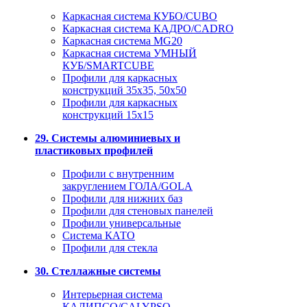
Каркасная система КУБО/CUBO
Каркасная система КАДРО/CADRO
Каркасная система MG20
Каркасная система УМНЫЙ
КУБ/SMARTCUBE
Профили для каркасных
конструкций 35x35, 50x50
Профили для каркасных
конструкций 15х15
29. Системы алюминиевых и
пластиковых профилей
Профили с внутренним
закруглением ГОЛА/GOLA
Профили для нижних баз
Профили для стеновых панелей
Профили универсальные
Система КАТО
Профили для стекла
30. Стеллажные системы
Интерьерная система
КАЛИПСО/CALYPSO