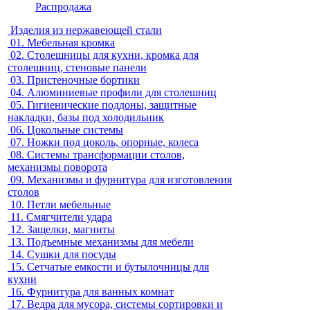
Распродажа
Изделия из нержавеющей стали
01.
Мебельная кромка
02.
Столешницы для кухни, кромка для
столешниц, стеновые панели
03.
Пристеночные бортики
04.
Алюминиевые профили для столешниц
05.
Гигиенические поддоны, защитные
накладки, базы под холодильник
06.
Цокольные системы
07.
Ножки под цоколь, опорные, колеса
08.
Системы трансформации столов,
механизмы поворота
09.
Механизмы и фурнитура для изготовления
столов
10.
Петли мебельные
11.
Смягчители удара
12.
Защелки, магниты
13.
Подъемные механизмы для мебели
14.
Сушки для посуды
15.
Сетчатые емкости и бутылочницы для
кухни
16.
Фурнитура для ванных комнат
17.
Ведра для мусора, системы сортировки и