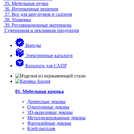
35.
Мебельные ручки
36.
Интерьерные решения
37.
Все для шоу-румов и салонов
38.
Упаковка
39.
Реставрационные материалы
Сувенирная и рекламная продукция
Бренды
Электронные каталоги
Каталоги для САПР
01. Мебельная кромка
Древесные декоры
Однотонные декоры
3D-акриловые декоры
Металлизированные декоры
Фантазийные декоры
Клей-расплав