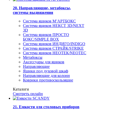
20. Направляющие, метабоксы,
системы выдвижения
Система ящиков М’АРТБОКС
Система ящиков НЕКСТ 3D/NEXT
3D
Система ящиков ПРОСТО
БОКС/SIMPLE BOX
Система ящиков ИНДИГО/INDIGO
Система ящиков СТРАЙК/STRIKE
Система ящиков НЕОТЕК/NEOTEC
Метабоксы
Аксессуары для ящиков
Направляющие
Ящики под духовой шкаф
Направляющие для колонн
Коврики противоскользящие
Каталоги
Смотреть онлайн
21. Емкости для столовых приборов