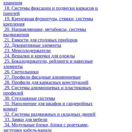
хранения
18.
Системы фиксации и подвески каркасов и
панелей
19.
Крепежная фурнитура, стяжки, системы
крепления
20.
Направляющие, метабоксы, системы
выдвижения
21.
Емкости для столовых приборов
22.
Декоративные элементы
23.
Менсолодержатели
24.
Вешалки и крючки для одежды
25.
Бокалодержатели, рейлинги и навесные
элементы
26.
Светильники
27.
Профили фасадные алюминиевые
28.
Профили для каркасных конструкций
29.
Системы алюминиевых и пластиковых
профилей
30.
Стеллажные системы
31.
Наполнение для шкафов и гардеробных
комнат
32.
Системы раздвижных и складных дверей
33.
Замки для мебели
34.
Модульные блоки, блоки с розетками,
заглушки кабель-канала