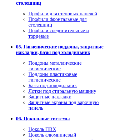
столешниц
Профили для стеновых панелей
Профили фронтальные для
столешниц
Профили соединительные и
торцевые
05. Гигиенические поддоны, защитные
накладки, базы под холодильник
Поддоны металлические
гигиенические
Поддоны пластиковые
гигиенические
Базы под холодильник
Лотки под стиральную машину
Защитные накладки
Защитные экраны под варочную
панель
06. Цокольные системы
Цоколь ПВХ
Цоколь алюминиевый