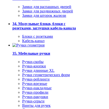
Замки для распашных дверей
Замки для раздвижных дверей
Замки для шторок жалюзи
34. Модульные блоки, блоки с
розетками, заглушки кабель-канала
Блоки с розетками
Кабель-канал
35. Мебельные ручки
Ручки-скобы
Ручки-кнопки
Ручки длинные XL
Ручки геометрических форм
Ручки-рейлинги
Ручки-врезные
Ручки-накладные
Ручки-профили
Ручки-ракушки
Ручки-серьги
Винты для ручек