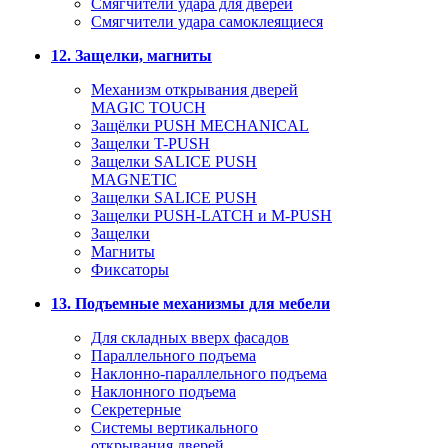
Смягчители удара для дверей
Cмягчители удара самоклеящиеся
12. Защелки, магниты
Механизм открывания дверей
MAGIC TOUCH
Защёлки PUSH MECHANICAL
Защелки T-PUSH
Защелки SALICE PUSH
MAGNETIC
Защелки SALICE PUSH
Защелки PUSH-LATCH и M-PUSH
Защелки
Магниты
Фиксаторы
13. Подъемные механизмы для мебели
Для складных вверх фасадов
Параллельного подъема
Наклонно-параллельного подъема
Наклонного подъема
Секретерные
Системы вертикального
открывания дверей