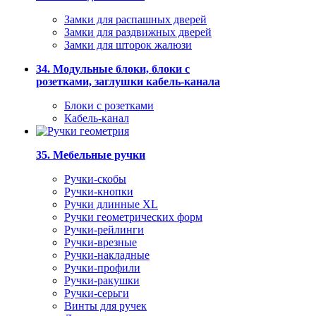
Замки для распашных дверей
Замки для раздвижных дверей
Замки для шторок жалюзи
34. Модульные блоки, блоки с
розетками, заглушки кабель-канала
Блоки с розетками
Кабель-канал
35. Мебельные ручки
Ручки-скобы
Ручки-кнопки
Ручки длинные XL
Ручки геометрических форм
Ручки-рейлинги
Ручки-врезные
Ручки-накладные
Ручки-профили
Ручки-ракушки
Ручки-серьги
Винты для ручек