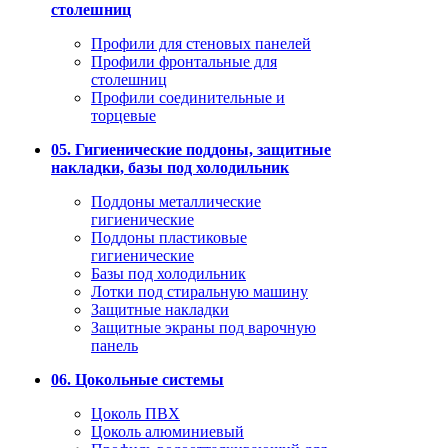
столешниц
Профили для стеновых панелей
Профили фронтальные для
столешниц
Профили соединительные и
торцевые
05. Гигиенические поддоны, защитные
накладки, базы под холодильник
Поддоны металлические
гигиенические
Поддоны пластиковые
гигиенические
Базы под холодильник
Лотки под стиральную машину
Защитные накладки
Защитные экраны под варочную
панель
06. Цокольные системы
Цоколь ПВХ
Цоколь алюминиевый