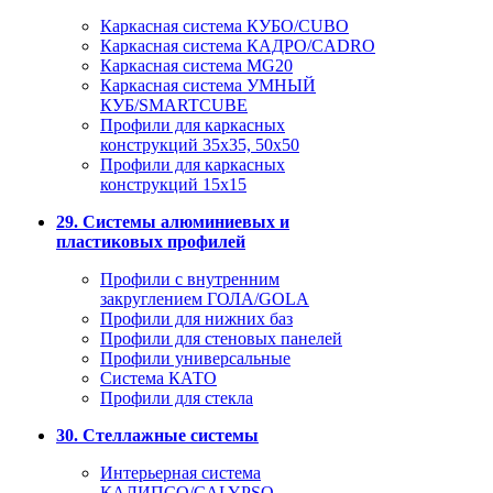
Каркасная система КУБО/CUBO
Каркасная система КАДРО/CADRO
Каркасная система MG20
Каркасная система УМНЫЙ
КУБ/SMARTCUBE
Профили для каркасных
конструкций 35x35, 50x50
Профили для каркасных
конструкций 15х15
29. Системы алюминиевых и
пластиковых профилей
Профили с внутренним
закруглением ГОЛА/GOLA
Профили для нижних баз
Профили для стеновых панелей
Профили универсальные
Система КАТО
Профили для стекла
30. Стеллажные системы
Интерьерная система
КАЛИПСО/CALYPSO