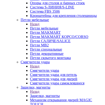
Опоры для столов и барных стоек
Система S-ЛИНИЯ/S-LINE
Система FBS 3506
Кронштейны для крепления столешницы
Петли мебельные
Назад
Петли мебельные
Петли MAKMART
Петли MAKMART КОРСО/CORSO
Петли САЛИЧЕ/SALICE
Петли MB2
Петли специальные
Петли декоративные
Петли скрытого монтажа
Смягчители удара
Назад
Смягчители удара
Смягчители удара для петель
Смягчители удара для дверей
Cмягчители удара самоклеящиеся
Защелки, магниты
Назад
Защелки, магниты
Механизм открывания дверей MAGIC
TOUCH