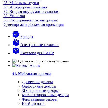
35.
Мебельные ручки
36.
Интерьерные решения
37.
Все для шоу-румов и салонов
38.
Упаковка
39.
Реставрационные материалы
Сувенирная и рекламная продукция
Бренды
Электронные каталоги
Каталоги для САПР
01. Мебельная кромка
Древесные декоры
Однотонные декоры
3D-акриловые декоры
Металлизированные декоры
Фантазийные декоры
Клей-расплав