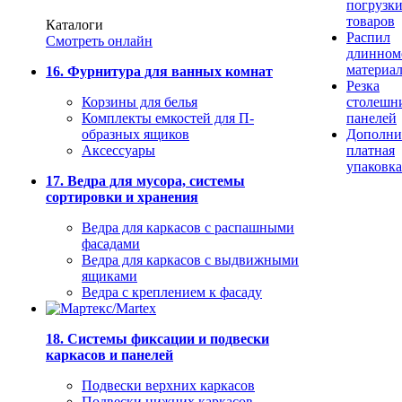
погрузк
товаров
Каталоги
Распил
Смотреть онлайн
длинном
материа
16. Фурнитура для ванных комнат
Резка
Корзины для белья
столешн
Комплекты емкостей для П-
панелей
образных ящиков
Дополни
Аксессуары
платная
упаковка
17. Ведра для мусора, системы
сортировки и хранения
Ведра для каркасов с распашными
фасадами
Ведра для каркасов с выдвижными
ящиками
Ведра с креплением к фасаду
18. Системы фиксации и подвески
каркасов и панелей
Подвески верхних каркасов
Подвески нижних каркасов