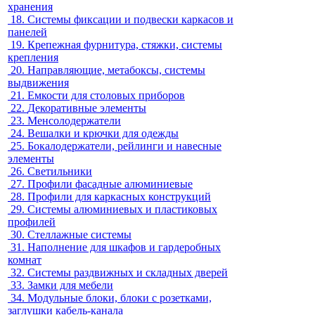
хранения
18.
Системы фиксации и подвески каркасов и
панелей
19.
Крепежная фурнитура, стяжки, системы
крепления
20.
Направляющие, метабоксы, системы
выдвижения
21.
Емкости для столовых приборов
22.
Декоративные элементы
23.
Менсолодержатели
24.
Вешалки и крючки для одежды
25.
Бокалодержатели, рейлинги и навесные
элементы
26.
Светильники
27.
Профили фасадные алюминиевые
28.
Профили для каркасных конструкций
29.
Системы алюминиевых и пластиковых
профилей
30.
Стеллажные системы
31.
Наполнение для шкафов и гардеробных
комнат
32.
Системы раздвижных и складных дверей
33.
Замки для мебели
34.
Модульные блоки, блоки с розетками,
заглушки кабель-канала