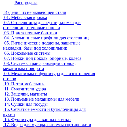
Распродажа
Изделия из нержавеющей стали
01.
Мебельная кромка
02.
Столешницы для кухни, кромка для
столешниц, стеновые панели
03.
Пристеночные бортики
04.
Алюминиевые профили для столешниц
05.
Гигиенические поддоны, защитные
накладки, базы под холодильник
06.
Цокольные системы
07.
Ножки под цоколь, опорные, колеса
08.
Системы трансформации столов,
механизмы поворота
09.
Механизмы и фурнитура для изготовления
столов
10.
Петли мебельные
11.
Смягчители удара
12.
Защелки, магниты
13.
Подъемные механизмы для мебели
14.
Сушки для посуды
15.
Сетчатые емкости и бутылочницы для
кухни
16.
Фурнитура для ванных комнат
17.
Ведра для мусора, системы сортировки и