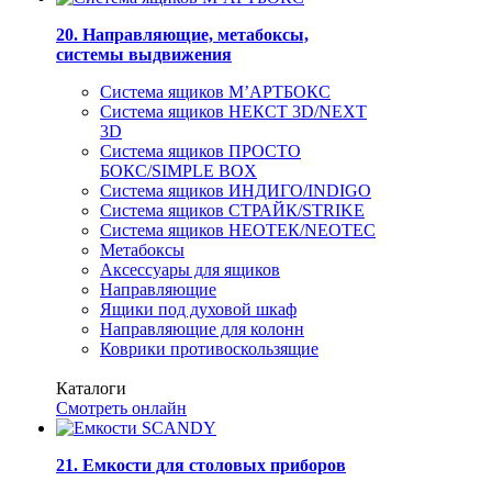
20. Направляющие, метабоксы,
системы выдвижения
Система ящиков М’АРТБОКС
Система ящиков НЕКСТ 3D/NEXT
3D
Система ящиков ПРОСТО
БОКС/SIMPLE BOX
Система ящиков ИНДИГО/INDIGO
Система ящиков СТРАЙК/STRIKE
Система ящиков НЕОТЕК/NEOTEC
Метабоксы
Аксессуары для ящиков
Направляющие
Ящики под духовой шкаф
Направляющие для колонн
Коврики противоскользящие
Каталоги
Смотреть онлайн
21. Емкости для столовых приборов