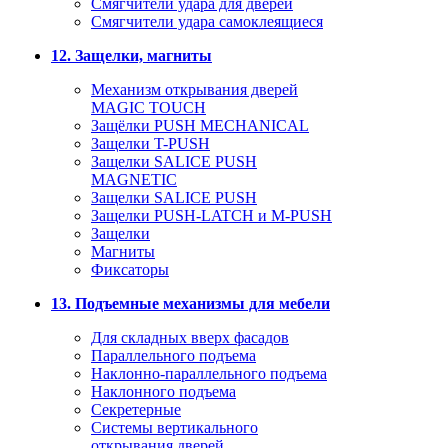
Смягчители удара для дверей
Cмягчители удара самоклеящиеся
12. Защелки, магниты
Механизм открывания дверей
MAGIC TOUCH
Защёлки PUSH MECHANICAL
Защелки T-PUSH
Защелки SALICE PUSH
MAGNETIC
Защелки SALICE PUSH
Защелки PUSH-LATCH и M-PUSH
Защелки
Магниты
Фиксаторы
13. Подъемные механизмы для мебели
Для складных вверх фасадов
Параллельного подъема
Наклонно-параллельного подъема
Наклонного подъема
Секретерные
Системы вертикального
открывания дверей