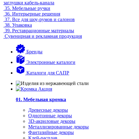
заглушки кабель-канала
35.
Мебельные ручки
36.
Интерьерные решения
37.
Все для шоу-румов и салонов
38.
Упаковка
39.
Реставрационные материалы
Сувенирная и рекламная продукция
Бренды
Электронные каталоги
Каталоги для САПР
01. Мебельная кромка
Древесные декоры
Однотонные декоры
3D-акриловые декоры
Металлизированные декоры
Фантазийные декоры
Клей-расплав