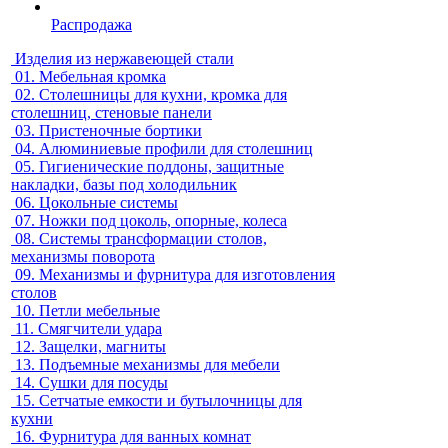
Распродажа
Изделия из нержавеющей стали
01.
Мебельная кромка
02.
Столешницы для кухни, кромка для
столешниц, стеновые панели
03.
Пристеночные бортики
04.
Алюминиевые профили для столешниц
05.
Гигиенические поддоны, защитные
накладки, базы под холодильник
06.
Цокольные системы
07.
Ножки под цоколь, опорные, колеса
08.
Системы трансформации столов,
механизмы поворота
09.
Механизмы и фурнитура для изготовления
столов
10.
Петли мебельные
11.
Смягчители удара
12.
Защелки, магниты
13.
Подъемные механизмы для мебели
14.
Сушки для посуды
15.
Сетчатые емкости и бутылочницы для
кухни
16.
Фурнитура для ванных комнат