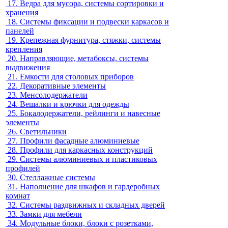
17.
Ведра для мусора, системы сортировки и
хранения
18.
Системы фиксации и подвески каркасов и
панелей
19.
Крепежная фурнитура, стяжки, системы
крепления
20.
Направляющие, метабоксы, системы
выдвижения
21.
Емкости для столовых приборов
22.
Декоративные элементы
23.
Менсолодержатели
24.
Вешалки и крючки для одежды
25.
Бокалодержатели, рейлинги и навесные
элементы
26.
Светильники
27.
Профили фасадные алюминиевые
28.
Профили для каркасных конструкций
29.
Системы алюминиевых и пластиковых
профилей
30.
Стеллажные системы
31.
Наполнение для шкафов и гардеробных
комнат
32.
Системы раздвижных и складных дверей
33.
Замки для мебели
34.
Модульные блоки, блоки с розетками,