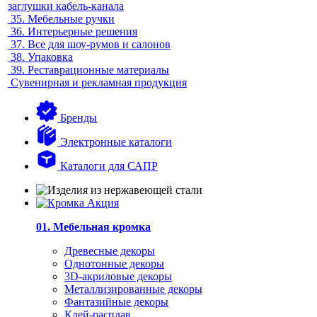
заглушки кабель-канала
35.
Мебельные ручки
36.
Интерьерные решения
37.
Все для шоу-румов и салонов
38.
Упаковка
39.
Реставрационные материалы
Сувенирная и рекламная продукция
Бренды
Электронные каталоги
Каталоги для САПР
01. Мебельная кромка
Древесные декоры
Однотонные декоры
3D-акриловые декоры
Металлизированные декоры
Фантазийные декоры
Клей-расплав