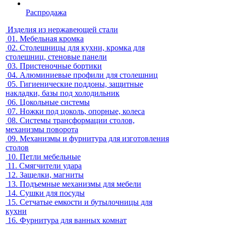
Распродажа
Изделия из нержавеющей стали
01.
Мебельная кромка
02.
Столешницы для кухни, кромка для
столешниц, стеновые панели
03.
Пристеночные бортики
04.
Алюминиевые профили для столешниц
05.
Гигиенические поддоны, защитные
накладки, базы под холодильник
06.
Цокольные системы
07.
Ножки под цоколь, опорные, колеса
08.
Системы трансформации столов,
механизмы поворота
09.
Механизмы и фурнитура для изготовления
столов
10.
Петли мебельные
11.
Смягчители удара
12.
Защелки, магниты
13.
Подъемные механизмы для мебели
14.
Сушки для посуды
15.
Сетчатые емкости и бутылочницы для
кухни
16.
Фурнитура для ванных комнат