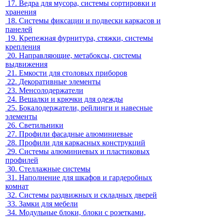
17.
Ведра для мусора, системы сортировки и
хранения
18.
Системы фиксации и подвески каркасов и
панелей
19.
Крепежная фурнитура, стяжки, системы
крепления
20.
Направляющие, метабоксы, системы
выдвижения
21.
Емкости для столовых приборов
22.
Декоративные элементы
23.
Менсолодержатели
24.
Вешалки и крючки для одежды
25.
Бокалодержатели, рейлинги и навесные
элементы
26.
Светильники
27.
Профили фасадные алюминиевые
28.
Профили для каркасных конструкций
29.
Системы алюминиевых и пластиковых
профилей
30.
Стеллажные системы
31.
Наполнение для шкафов и гардеробных
комнат
32.
Системы раздвижных и складных дверей
33.
Замки для мебели
34.
Модульные блоки, блоки с розетками,