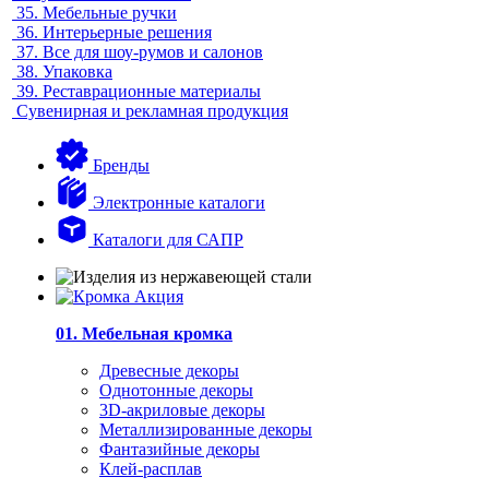
35.
Мебельные ручки
36.
Интерьерные решения
37.
Все для шоу-румов и салонов
38.
Упаковка
39.
Реставрационные материалы
Сувенирная и рекламная продукция
Бренды
Электронные каталоги
Каталоги для САПР
01. Мебельная кромка
Древесные декоры
Однотонные декоры
3D-акриловые декоры
Металлизированные декоры
Фантазийные декоры
Клей-расплав