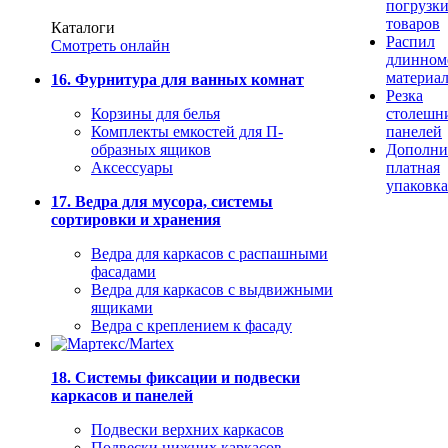
погрузк
товаров
Каталоги
Распил
Смотреть онлайн
длинном
материа
16. Фурнитура для ванных комнат
Резка
Корзины для белья
столешн
Комплекты емкостей для П-
панелей
образных ящиков
Дополни
Аксессуары
платная
упаковка
17. Ведра для мусора, системы
сортировки и хранения
Ведра для каркасов с распашными
фасадами
Ведра для каркасов с выдвижными
ящиками
Ведра с креплением к фасаду
18. Системы фиксации и подвески
каркасов и панелей
Подвески верхних каркасов
Подвески нижних каркасов