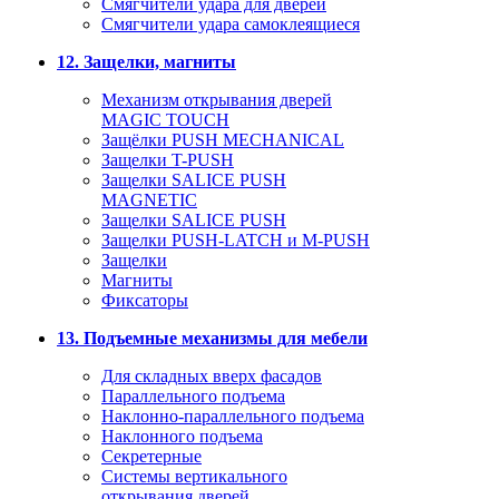
Смягчители удара для дверей
Cмягчители удара самоклеящиеся
12. Защелки, магниты
Механизм открывания дверей
MAGIC TOUCH
Защёлки PUSH MECHANICAL
Защелки T-PUSH
Защелки SALICE PUSH
MAGNETIC
Защелки SALICE PUSH
Защелки PUSH-LATCH и M-PUSH
Защелки
Магниты
Фиксаторы
13. Подъемные механизмы для мебели
Для складных вверх фасадов
Параллельного подъема
Наклонно-параллельного подъема
Наклонного подъема
Секретерные
Системы вертикального
открывания дверей