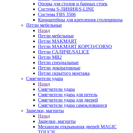
Опоры для столов и барных стоек
Система S-ЛИНИЯ/S-LINE
Система FBS 3506
Кронштейны для крепления столешницы
Петли мебельные
Назад
Петли мебельные
Петли MAKMART
Петли MAKMART КОРСО/CORSO
Петли САЛИЧЕ/SALICE
Петли MB2
Петли специальные
Петли декоративные
Петли скрытого монтажа
Смягчители удара
Назад
Смягчители удара
Смягчители удара для петель
Смягчители удара для дверей
Cмягчители удара самоклеящиеся
Защелки, магниты
Назад
Защелки, магниты
Механизм открывания дверей MAGIC
TOUCH