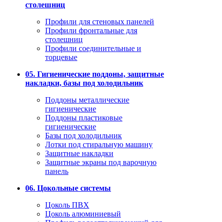
столешниц
Профили для стеновых панелей
Профили фронтальные для
столешниц
Профили соединительные и
торцевые
05. Гигиенические поддоны, защитные
накладки, базы под холодильник
Поддоны металлические
гигиенические
Поддоны пластиковые
гигиенические
Базы под холодильник
Лотки под стиральную машину
Защитные накладки
Защитные экраны под варочную
панель
06. Цокольные системы
Цоколь ПВХ
Цоколь алюминиевый