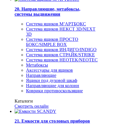
20. Направляющие, метабоксы,
системы выдвижения
Система ящиков М’АРТБОКС
Система ящиков НЕКСТ 3D/NEXT
3D
Система ящиков ПРОСТО
БОКС/SIMPLE BOX
Система ящиков ИНДИГО/INDIGO
Система ящиков СТРАЙК/STRIKE
Система ящиков НЕОТЕК/NEOTEC
Метабоксы
Аксессуары для ящиков
Направляющие
Ящики под духовой шкаф
Направляющие для колонн
Коврики противоскользящие
Каталоги
Смотреть онлайн
21. Емкости для столовых приборов