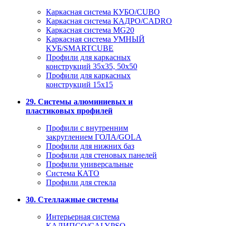
Каркасная система КУБО/CUBO
Каркасная система КАДРО/CADRO
Каркасная система MG20
Каркасная система УМНЫЙ
КУБ/SMARTCUBE
Профили для каркасных
конструкций 35x35, 50x50
Профили для каркасных
конструкций 15х15
29. Системы алюминиевых и
пластиковых профилей
Профили с внутренним
закруглением ГОЛА/GOLA
Профили для нижних баз
Профили для стеновых панелей
Профили универсальные
Система КАТО
Профили для стекла
30. Стеллажные системы
Интерьерная система
КАЛИПСО/CALYPSO