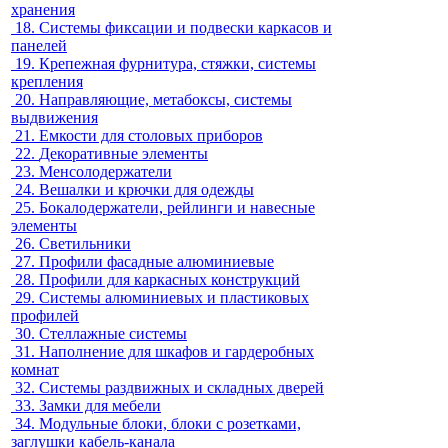
хранения
18.
Системы фиксации и подвески каркасов и
панелей
19.
Крепежная фурнитура, стяжки, системы
крепления
20.
Направляющие, метабоксы, системы
выдвижения
21.
Емкости для столовых приборов
22.
Декоративные элементы
23.
Менсолодержатели
24.
Вешалки и крючки для одежды
25.
Бокалодержатели, рейлинги и навесные
элементы
26.
Светильники
27.
Профили фасадные алюминиевые
28.
Профили для каркасных конструкций
29.
Системы алюминиевых и пластиковых
профилей
30.
Стеллажные системы
31.
Наполнение для шкафов и гардеробных
комнат
32.
Системы раздвижных и складных дверей
33.
Замки для мебели
34.
Модульные блоки, блоки с розетками,
заглушки кабель-канала