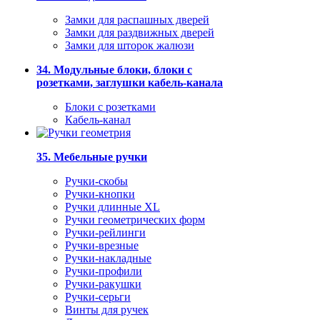
Замки для распашных дверей
Замки для раздвижных дверей
Замки для шторок жалюзи
34. Модульные блоки, блоки с
розетками, заглушки кабель-канала
Блоки с розетками
Кабель-канал
35. Мебельные ручки
Ручки-скобы
Ручки-кнопки
Ручки длинные XL
Ручки геометрических форм
Ручки-рейлинги
Ручки-врезные
Ручки-накладные
Ручки-профили
Ручки-ракушки
Ручки-серьги
Винты для ручек