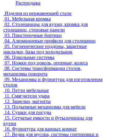
Распродажа
Изделия из нержавеющей стали
01.
Мебельная кромка
02.
Столешницы для кухни, кромка для
столешниц, стеновые панели
03.
Пристеночные бортики
04.
Алюминиевые профили для столешниц
05.
Гигиенические поддоны, защитные
накладки, базы под холодильник
06.
Цокольные системы
07.
Ножки под цоколь, опорные, колеса
08.
Системы трансформации столов,
механизмы поворота
09.
Механизмы и фурнитура для изготовления
столов
10.
Петли мебельные
11.
Смягчители удара
12.
Защелки, магниты
13.
Подъемные механизмы для мебели
14.
Сушки для посуды
15.
Сетчатые емкости и бутылочницы для
кухни
16.
Фурнитура для ванных комнат
17.
Ведра для мусора, системы сортировки и