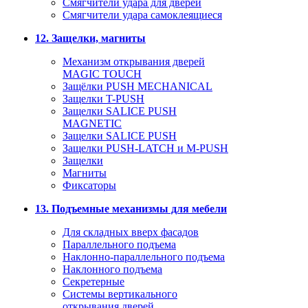
Смягчители удара для дверей
Cмягчители удара самоклеящиеся
12. Защелки, магниты
Механизм открывания дверей
MAGIC TOUCH
Защёлки PUSH MECHANICAL
Защелки T-PUSH
Защелки SALICE PUSH
MAGNETIC
Защелки SALICE PUSH
Защелки PUSH-LATCH и M-PUSH
Защелки
Магниты
Фиксаторы
13. Подъемные механизмы для мебели
Для складных вверх фасадов
Параллельного подъема
Наклонно-параллельного подъема
Наклонного подъема
Секретерные
Системы вертикального
открывания дверей