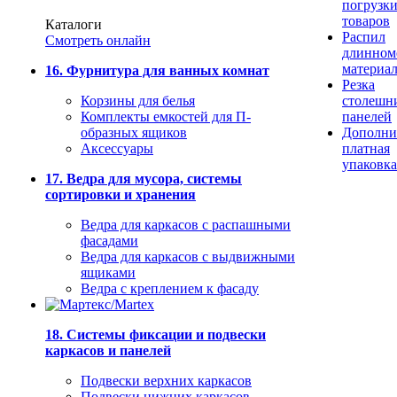
погрузк
товаров
Каталоги
Распил
Смотреть онлайн
длинном
материа
16. Фурнитура для ванных комнат
Резка
Корзины для белья
столешн
Комплекты емкостей для П-
панелей
образных ящиков
Дополни
Аксессуары
платная
упаковка
17. Ведра для мусора, системы
сортировки и хранения
Ведра для каркасов с распашными
фасадами
Ведра для каркасов с выдвижными
ящиками
Ведра с креплением к фасаду
18. Системы фиксации и подвески
каркасов и панелей
Подвески верхних каркасов
Подвески нижних каркасов