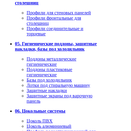
столешниц
Профили для стеновых панелей
Профили фронтальные для
столешниц
Профили соединительные и
торцевые
05. Гигиенические поддоны, защитные
накладки, базы под холодильник
Поддоны металлические
гигиенические
Поддоны пластиковые
гигиенические
Базы под холодильник
Лотки под стиральную машину
Защитные накладки
Защитные экраны под варочную
панель
06. Цокольные системы
Цоколь ПВХ
Цоколь алюминиевый