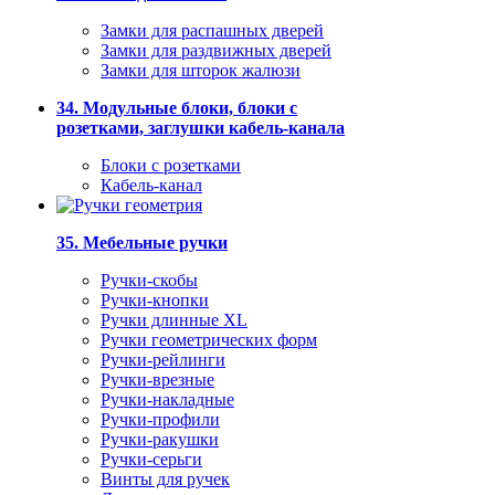
Замки для распашных дверей
Замки для раздвижных дверей
Замки для шторок жалюзи
34. Модульные блоки, блоки с
розетками, заглушки кабель-канала
Блоки с розетками
Кабель-канал
35. Мебельные ручки
Ручки-скобы
Ручки-кнопки
Ручки длинные XL
Ручки геометрических форм
Ручки-рейлинги
Ручки-врезные
Ручки-накладные
Ручки-профили
Ручки-ракушки
Ручки-серьги
Винты для ручек