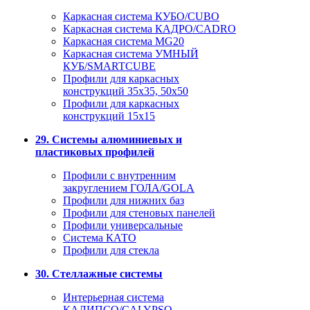
Каркасная система КУБО/CUBO
Каркасная система КАДРО/CADRO
Каркасная система MG20
Каркасная система УМНЫЙ
КУБ/SMARTCUBE
Профили для каркасных
конструкций 35x35, 50x50
Профили для каркасных
конструкций 15х15
29. Системы алюминиевых и
пластиковых профилей
Профили с внутренним
закруглением ГОЛА/GOLA
Профили для нижних баз
Профили для стеновых панелей
Профили универсальные
Система КАТО
Профили для стекла
30. Стеллажные системы
Интерьерная система
КАЛИПСО/CALYPSO