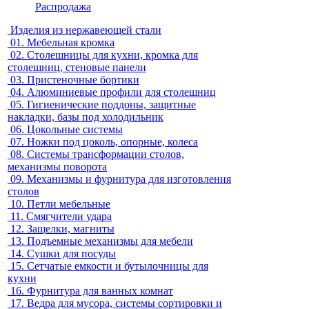
Распродажа
Изделия из нержавеющей стали
01.
Мебельная кромка
02.
Столешницы для кухни, кромка для
столешниц, стеновые панели
03.
Пристеночные бортики
04.
Алюминиевые профили для столешниц
05.
Гигиенические поддоны, защитные
накладки, базы под холодильник
06.
Цокольные системы
07.
Ножки под цоколь, опорные, колеса
08.
Системы трансформации столов,
механизмы поворота
09.
Механизмы и фурнитура для изготовления
столов
10.
Петли мебельные
11.
Смягчители удара
12.
Защелки, магниты
13.
Подъемные механизмы для мебели
14.
Сушки для посуды
15.
Сетчатые емкости и бутылочницы для
кухни
16.
Фурнитура для ванных комнат
17.
Ведра для мусора, системы сортировки и