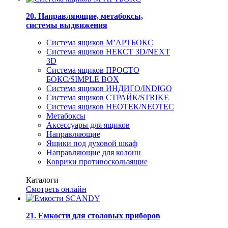
20. Направляющие, метабоксы,
системы выдвижения
Система ящиков М’АРТБОКС
Система ящиков НЕКСТ 3D/NEXT
3D
Система ящиков ПРОСТО
БОКС/SIMPLE BOX
Система ящиков ИНДИГО/INDIGO
Система ящиков СТРАЙК/STRIKE
Система ящиков НЕОТЕК/NEOTEC
Метабоксы
Аксессуары для ящиков
Направляющие
Ящики под духовой шкаф
Направляющие для колонн
Коврики противоскользящие
Каталоги
Смотреть онлайн
21. Емкости для столовых приборов