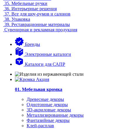
35.
Мебельные ручки
36.
Интерьерные решения
37.
Все для шоу-румов и салонов
38.
Упаковка
39.
Реставрационные материалы
Сувенирная и рекламная продукция
Бренды
Электронные каталоги
Каталоги для САПР
01. Мебельная кромка
Древесные декоры
Однотонные декоры
3D-акриловые декоры
Металлизированные декоры
Фантазийные декоры
Клей-расплав