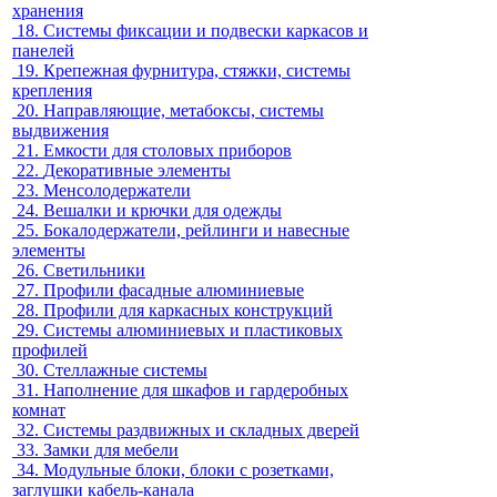
хранения
18.
Системы фиксации и подвески каркасов и
панелей
19.
Крепежная фурнитура, стяжки, системы
крепления
20.
Направляющие, метабоксы, системы
выдвижения
21.
Емкости для столовых приборов
22.
Декоративные элементы
23.
Менсолодержатели
24.
Вешалки и крючки для одежды
25.
Бокалодержатели, рейлинги и навесные
элементы
26.
Светильники
27.
Профили фасадные алюминиевые
28.
Профили для каркасных конструкций
29.
Системы алюминиевых и пластиковых
профилей
30.
Стеллажные системы
31.
Наполнение для шкафов и гардеробных
комнат
32.
Системы раздвижных и складных дверей
33.
Замки для мебели
34.
Модульные блоки, блоки с розетками,
заглушки кабель-канала