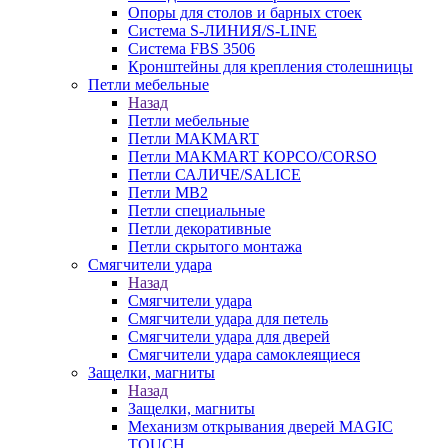
Опоры для столов и барных стоек
Система S-ЛИНИЯ/S-LINE
Система FBS 3506
Кронштейны для крепления столешницы
Петли мебельные
Назад
Петли мебельные
Петли MAKMART
Петли MAKMART КОРСО/CORSO
Петли САЛИЧЕ/SALICE
Петли MB2
Петли специальные
Петли декоративные
Петли скрытого монтажа
Смягчители удара
Назад
Смягчители удара
Смягчители удара для петель
Смягчители удара для дверей
Cмягчители удара самоклеящиеся
Защелки, магниты
Назад
Защелки, магниты
Механизм открывания дверей MAGIC
TOUCH