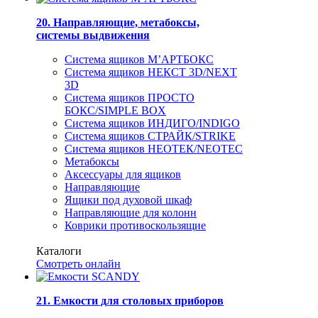
20. Направляющие, метабоксы,
системы выдвижения
Система ящиков М’АРТБОКС
Система ящиков НЕКСТ 3D/NEXT
3D
Система ящиков ПРОСТО
БОКС/SIMPLE BOX
Система ящиков ИНДИГО/INDIGO
Система ящиков СТРАЙК/STRIKE
Система ящиков НЕОТЕК/NEOTEC
Метабоксы
Аксессуары для ящиков
Направляющие
Ящики под духовой шкаф
Направляющие для колонн
Коврики противоскользящие
Каталоги
Смотреть онлайн
21. Емкости для столовых приборов