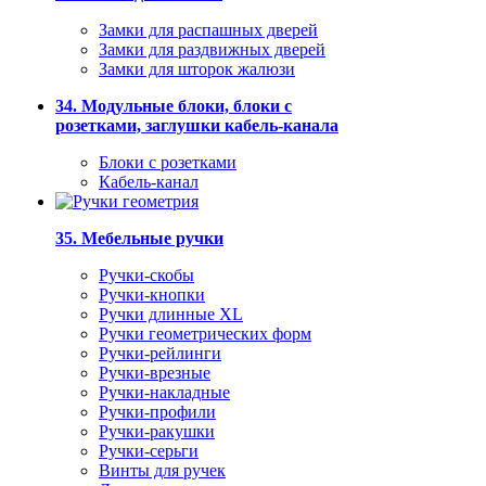
Замки для распашных дверей
Замки для раздвижных дверей
Замки для шторок жалюзи
34. Модульные блоки, блоки с
розетками, заглушки кабель-канала
Блоки с розетками
Кабель-канал
35. Мебельные ручки
Ручки-скобы
Ручки-кнопки
Ручки длинные XL
Ручки геометрических форм
Ручки-рейлинги
Ручки-врезные
Ручки-накладные
Ручки-профили
Ручки-ракушки
Ручки-серьги
Винты для ручек