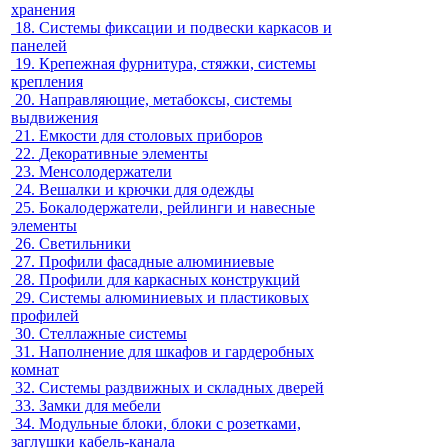
хранения
18.
Системы фиксации и подвески каркасов и
панелей
19.
Крепежная фурнитура, стяжки, системы
крепления
20.
Направляющие, метабоксы, системы
выдвижения
21.
Емкости для столовых приборов
22.
Декоративные элементы
23.
Менсолодержатели
24.
Вешалки и крючки для одежды
25.
Бокалодержатели, рейлинги и навесные
элементы
26.
Светильники
27.
Профили фасадные алюминиевые
28.
Профили для каркасных конструкций
29.
Системы алюминиевых и пластиковых
профилей
30.
Стеллажные системы
31.
Наполнение для шкафов и гардеробных
комнат
32.
Системы раздвижных и складных дверей
33.
Замки для мебели
34.
Модульные блоки, блоки с розетками,
заглушки кабель-канала