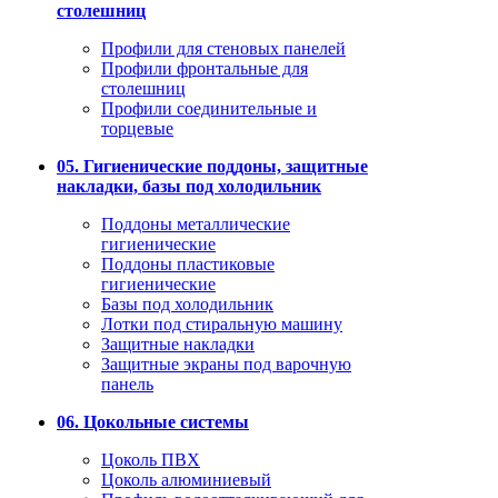
столешниц
Профили для стеновых панелей
Профили фронтальные для
столешниц
Профили соединительные и
торцевые
05. Гигиенические поддоны, защитные
накладки, базы под холодильник
Поддоны металлические
гигиенические
Поддоны пластиковые
гигиенические
Базы под холодильник
Лотки под стиральную машину
Защитные накладки
Защитные экраны под варочную
панель
06. Цокольные системы
Цоколь ПВХ
Цоколь алюминиевый