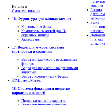
погрузк
товаров
Каталоги
Распил
Смотреть онлайн
длинном
материа
16. Фурнитура для ванных комнат
Резка
Корзины для белья
столешн
Комплекты емкостей для П-
панелей
образных ящиков
Дополни
Аксессуары
платная
упаковка
17. Ведра для мусора, системы
сортировки и хранения
Ведра для каркасов с распашными
фасадами
Ведра для каркасов с выдвижными
ящиками
Ведра с креплением к фасаду
18. Системы фиксации и подвески
каркасов и панелей
Подвески верхних каркасов
Подвески нижних каркасов