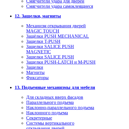
Смягчители удара для дверей
Cмягчители удара самоклеящиеся
12. Защелки, магниты
Механизм открывания дверей
MAGIC TOUCH
Защёлки PUSH MECHANICAL
Защелки T-PUSH
Защелки SALICE PUSH
MAGNETIC
Защелки SALICE PUSH
Защелки PUSH-LATCH и M-PUSH
Защелки
Магниты
Фиксаторы
13. Подъемные механизмы для мебели
Для складных вверх фасадов
Параллельного подъема
Наклонно-параллельного подъема
Наклонного подъема
Секретерные
Системы вертикального
открывания дверей