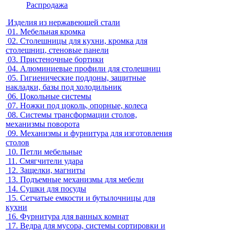
Распродажа
Изделия из нержавеющей стали
01.
Мебельная кромка
02.
Столешницы для кухни, кромка для
столешниц, стеновые панели
03.
Пристеночные бортики
04.
Алюминиевые профили для столешниц
05.
Гигиенические поддоны, защитные
накладки, базы под холодильник
06.
Цокольные системы
07.
Ножки под цоколь, опорные, колеса
08.
Системы трансформации столов,
механизмы поворота
09.
Механизмы и фурнитура для изготовления
столов
10.
Петли мебельные
11.
Смягчители удара
12.
Защелки, магниты
13.
Подъемные механизмы для мебели
14.
Сушки для посуды
15.
Сетчатые емкости и бутылочницы для
кухни
16.
Фурнитура для ванных комнат
17.
Ведра для мусора, системы сортировки и