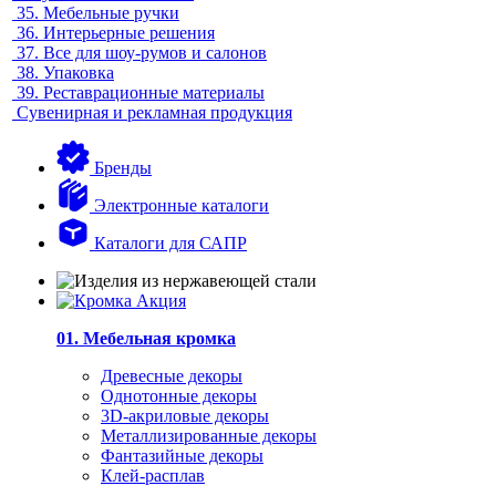
35.
Мебельные ручки
36.
Интерьерные решения
37.
Все для шоу-румов и салонов
38.
Упаковка
39.
Реставрационные материалы
Сувенирная и рекламная продукция
Бренды
Электронные каталоги
Каталоги для САПР
01. Мебельная кромка
Древесные декоры
Однотонные декоры
3D-акриловые декоры
Металлизированные декоры
Фантазийные декоры
Клей-расплав