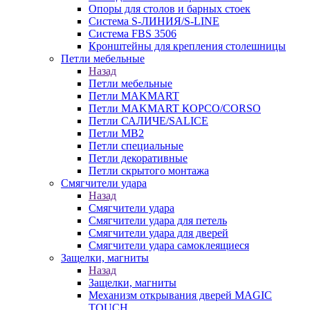
Опоры для столов и барных стоек
Система S-ЛИНИЯ/S-LINE
Система FBS 3506
Кронштейны для крепления столешницы
Петли мебельные
Назад
Петли мебельные
Петли MAKMART
Петли MAKMART КОРСО/CORSO
Петли САЛИЧЕ/SALICE
Петли MB2
Петли специальные
Петли декоративные
Петли скрытого монтажа
Смягчители удара
Назад
Смягчители удара
Смягчители удара для петель
Смягчители удара для дверей
Cмягчители удара самоклеящиеся
Защелки, магниты
Назад
Защелки, магниты
Механизм открывания дверей MAGIC
TOUCH