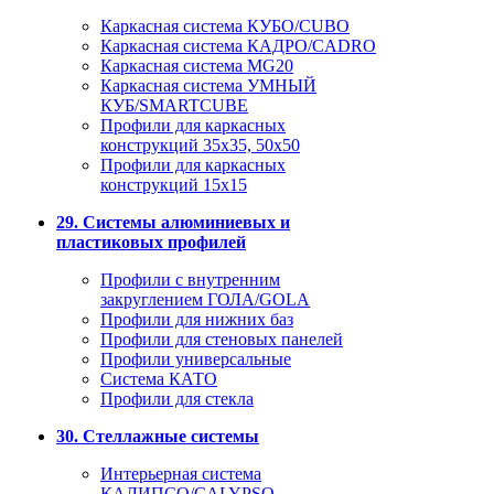
Каркасная система КУБО/CUBO
Каркасная система КАДРО/CADRO
Каркасная система MG20
Каркасная система УМНЫЙ
КУБ/SMARTCUBE
Профили для каркасных
конструкций 35x35, 50x50
Профили для каркасных
конструкций 15х15
29. Системы алюминиевых и
пластиковых профилей
Профили с внутренним
закруглением ГОЛА/GOLA
Профили для нижних баз
Профили для стеновых панелей
Профили универсальные
Система КАТО
Профили для стекла
30. Стеллажные системы
Интерьерная система
КАЛИПСО/CALYPSO