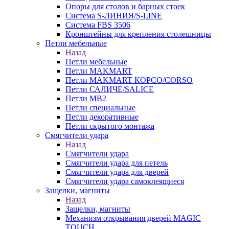
Опоры для столов и барных стоек
Система S-ЛИНИЯ/S-LINE
Система FBS 3506
Кронштейны для крепления столешницы
Петли мебельные
Назад
Петли мебельные
Петли MAKMART
Петли MAKMART КОРСО/CORSO
Петли САЛИЧЕ/SALICE
Петли MB2
Петли специальные
Петли декоративные
Петли скрытого монтажа
Смягчители удара
Назад
Смягчители удара
Смягчители удара для петель
Смягчители удара для дверей
Cмягчители удара самоклеящиеся
Защелки, магниты
Назад
Защелки, магниты
Механизм открывания дверей MAGIC
TOUCH