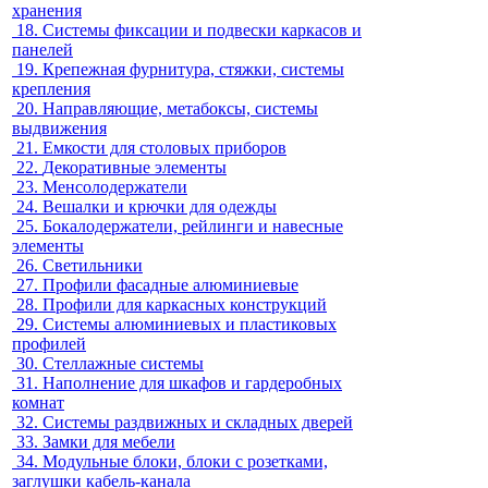
хранения
18.
Системы фиксации и подвески каркасов и
панелей
19.
Крепежная фурнитура, стяжки, системы
крепления
20.
Направляющие, метабоксы, системы
выдвижения
21.
Емкости для столовых приборов
22.
Декоративные элементы
23.
Менсолодержатели
24.
Вешалки и крючки для одежды
25.
Бокалодержатели, рейлинги и навесные
элементы
26.
Светильники
27.
Профили фасадные алюминиевые
28.
Профили для каркасных конструкций
29.
Системы алюминиевых и пластиковых
профилей
30.
Стеллажные системы
31.
Наполнение для шкафов и гардеробных
комнат
32.
Системы раздвижных и складных дверей
33.
Замки для мебели
34.
Модульные блоки, блоки с розетками,
заглушки кабель-канала