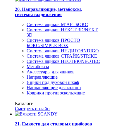
20. Направляющие, метабоксы,
системы выдвижения
Система ящиков М’АРТБОКС
Система ящиков НЕКСТ 3D/NEXT
3D
Система ящиков ПРОСТО
БОКС/SIMPLE BOX
Система ящиков ИНДИГО/INDIGO
Система ящиков СТРАЙК/STRIKE
Система ящиков НЕОТЕК/NEOTEC
Метабоксы
Аксессуары для ящиков
Направляющие
Ящики под духовой шкаф
Направляющие для колонн
Коврики противоскользящие
Каталоги
Смотреть онлайн
21. Емкости для столовых приборов