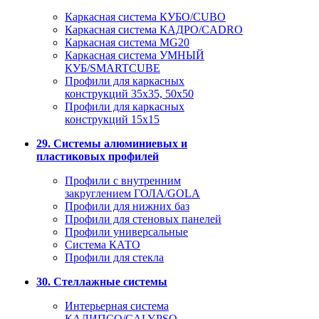
Каркасная система КУБО/CUBO
Каркасная система КАДРО/CADRO
Каркасная система MG20
Каркасная система УМНЫЙ
КУБ/SMARTCUBE
Профили для каркасных
конструкций 35x35, 50x50
Профили для каркасных
конструкций 15х15
29. Системы алюминиевых и
пластиковых профилей
Профили с внутренним
закруглением ГОЛА/GOLA
Профили для нижних баз
Профили для стеновых панелей
Профили универсальные
Система КАТО
Профили для стекла
30. Стеллажные системы
Интерьерная система
КАЛИПСО/CALYPSO