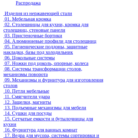
Распродажа
Изделия из нержавеющей стали
01.
Мебельная кромка
02.
Столешницы для кухни, кромка для
столешниц, стеновые панели
03.
Пристеночные бортики
04.
Алюминиевые профили для столешниц
05.
Гигиенические поддоны, защитные
накладки, базы под холодильник
06.
Цокольные системы
07.
Ножки под цоколь, опорные, колеса
08.
Системы трансформации столов,
механизмы поворота
09.
Механизмы и фурнитура для изготовления
столов
10.
Петли мебельные
11.
Смягчители удара
12.
Защелки, магниты
13.
Подъемные механизмы для мебели
14.
Сушки для посуды
15.
Сетчатые емкости и бутылочницы для
кухни
16.
Фурнитура для ванных комнат
17.
Ведра для мусора, системы сортировки и