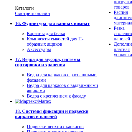
погрузк
товаров
Каталоги
Распил
Смотреть онлайн
длинном
материа
16. Фурнитура для ванных комнат
Резка
Корзины для белья
столешн
Комплекты емкостей для П-
панелей
образных ящиков
Дополни
Аксессуары
платная
упаковка
17. Ведра для мусора, системы
сортировки и хранения
Ведра для каркасов с распашными
фасадами
Ведра для каркасов с выдвижными
ящиками
Ведра с креплением к фасаду
18. Системы фиксации и подвески
каркасов и панелей
Подвески верхних каркасов
Подвески нижних каркасов