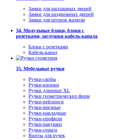
Замки для распашных дверей
Замки для раздвижных дверей
Замки для шторок жалюзи
34. Модульные блоки, блоки с
розетками, заглушки кабель-канала
Блоки с розетками
Кабель-канал
35. Мебельные ручки
Ручки-скобы
Ручки-кнопки
Ручки длинные XL
Ручки геометрических форм
Ручки-рейлинги
Ручки-врезные
Ручки-накладные
Ручки-профили
Ручки-ракушки
Ручки-серьги
Винты для ручек