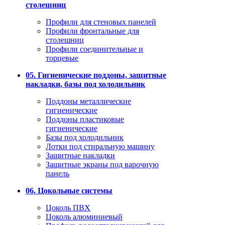
столешниц
Профили для стеновых панелей
Профили фронтальные для
столешниц
Профили соединительные и
торцевые
05. Гигиенические поддоны, защитные
накладки, базы под холодильник
Поддоны металлические
гигиенические
Поддоны пластиковые
гигиенические
Базы под холодильник
Лотки под стиральную машину
Защитные накладки
Защитные экраны под варочную
панель
06. Цокольные системы
Цоколь ПВХ
Цоколь алюминиевый