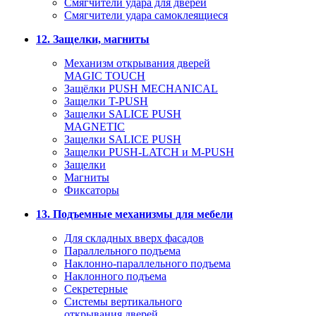
Смягчители удара для дверей
Cмягчители удара самоклеящиеся
12. Защелки, магниты
Механизм открывания дверей
MAGIC TOUCH
Защёлки PUSH MECHANICAL
Защелки T-PUSH
Защелки SALICE PUSH
MAGNETIC
Защелки SALICE PUSH
Защелки PUSH-LATCH и M-PUSH
Защелки
Магниты
Фиксаторы
13. Подъемные механизмы для мебели
Для складных вверх фасадов
Параллельного подъема
Наклонно-параллельного подъема
Наклонного подъема
Секретерные
Системы вертикального
открывания дверей