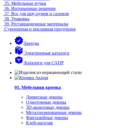
35.
Мебельные ручки
36.
Интерьерные решения
37.
Все для шоу-румов и салонов
38.
Упаковка
39.
Реставрационные материалы
Сувенирная и рекламная продукция
Бренды
Электронные каталоги
Каталоги для САПР
01. Мебельная кромка
Древесные декоры
Однотонные декоры
3D-акриловые декоры
Металлизированные декоры
Фантазийные декоры
Клей-расплав