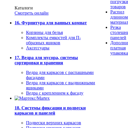
погрузк
товаров
Каталоги
Распил
Смотреть онлайн
длинном
материа
16. Фурнитура для ванных комнат
Резка
Корзины для белья
столешн
Комплекты емкостей для П-
панелей
образных ящиков
Дополни
Аксессуары
платная
упаковка
17. Ведра для мусора, системы
сортировки и хранения
Ведра для каркасов с распашными
фасадами
Ведра для каркасов с выдвижными
ящиками
Ведра с креплением к фасаду
18. Системы фиксации и подвески
каркасов и панелей
Подвески верхних каркасов
Подвески нижних каркасов