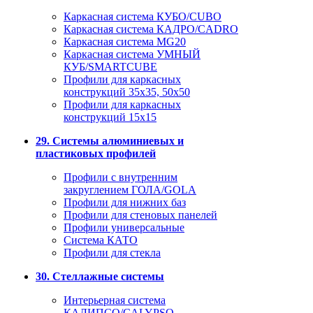
Каркасная система КУБО/CUBO
Каркасная система КАДРО/CADRO
Каркасная система MG20
Каркасная система УМНЫЙ
КУБ/SMARTCUBE
Профили для каркасных
конструкций 35x35, 50x50
Профили для каркасных
конструкций 15х15
29. Системы алюминиевых и
пластиковых профилей
Профили с внутренним
закруглением ГОЛА/GOLA
Профили для нижних баз
Профили для стеновых панелей
Профили универсальные
Система КАТО
Профили для стекла
30. Стеллажные системы
Интерьерная система
КАЛИПСО/CALYPSO