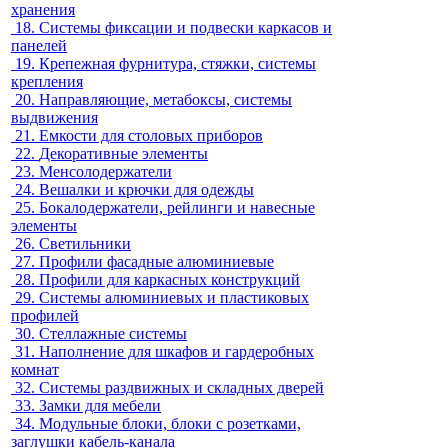
хранения
18.
Системы фиксации и подвески каркасов и
панелей
19.
Крепежная фурнитура, стяжки, системы
крепления
20.
Направляющие, метабоксы, системы
выдвижения
21.
Емкости для столовых приборов
22.
Декоративные элементы
23.
Менсолодержатели
24.
Вешалки и крючки для одежды
25.
Бокалодержатели, рейлинги и навесные
элементы
26.
Светильники
27.
Профили фасадные алюминиевые
28.
Профили для каркасных конструкций
29.
Системы алюминиевых и пластиковых
профилей
30.
Стеллажные системы
31.
Наполнение для шкафов и гардеробных
комнат
32.
Системы раздвижных и складных дверей
33.
Замки для мебели
34.
Модульные блоки, блоки с розетками,
заглушки кабель-канала