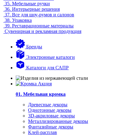
35.
Мебельные ручки
36.
Интерьерные решения
37.
Все для шоу-румов и салонов
38.
Упаковка
39.
Реставрационные материалы
Сувенирная и рекламная продукция
Бренды
Электронные каталоги
Каталоги для САПР
01. Мебельная кромка
Древесные декоры
Однотонные декоры
3D-акриловые декоры
Металлизированные декоры
Фантазийные декоры
Клей-расплав