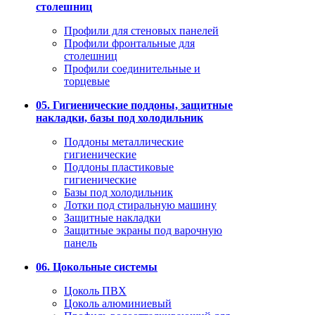
столешниц
Профили для стеновых панелей
Профили фронтальные для
столешниц
Профили соединительные и
торцевые
05. Гигиенические поддоны, защитные
накладки, базы под холодильник
Поддоны металлические
гигиенические
Поддоны пластиковые
гигиенические
Базы под холодильник
Лотки под стиральную машину
Защитные накладки
Защитные экраны под варочную
панель
06. Цокольные системы
Цоколь ПВХ
Цоколь алюминиевый