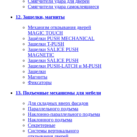
Смягчители удара для дверей
Cмягчители удара самоклеящиеся
12. Защелки, магниты
Механизм открывания дверей
MAGIC TOUCH
Защёлки PUSH MECHANICAL
Защелки T-PUSH
Защелки SALICE PUSH
MAGNETIC
Защелки SALICE PUSH
Защелки PUSH-LATCH и M-PUSH
Защелки
Магниты
Фиксаторы
13. Подъемные механизмы для мебели
Для складных вверх фасадов
Параллельного подъема
Наклонно-параллельного подъема
Наклонного подъема
Секретерные
Системы вертикального
открывания дверей