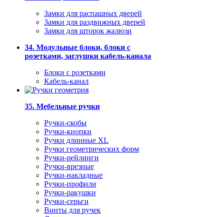
Замки для распашных дверей
Замки для раздвижных дверей
Замки для шторок жалюзи
34. Модульные блоки, блоки с
розетками, заглушки кабель-канала
Блоки с розетками
Кабель-канал
35. Мебельные ручки
Ручки-скобы
Ручки-кнопки
Ручки длинные XL
Ручки геометрических форм
Ручки-рейлинги
Ручки-врезные
Ручки-накладные
Ручки-профили
Ручки-ракушки
Ручки-серьги
Винты для ручек