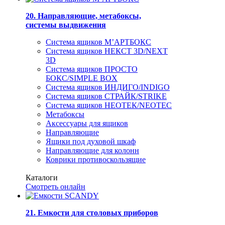
20. Направляющие, метабоксы,
системы выдвижения
Система ящиков М’АРТБОКС
Система ящиков НЕКСТ 3D/NEXT
3D
Система ящиков ПРОСТО
БОКС/SIMPLE BOX
Система ящиков ИНДИГО/INDIGO
Система ящиков СТРАЙК/STRIKE
Система ящиков НЕОТЕК/NEOTEC
Метабоксы
Аксессуары для ящиков
Направляющие
Ящики под духовой шкаф
Направляющие для колонн
Коврики противоскользящие
Каталоги
Смотреть онлайн
21. Емкости для столовых приборов