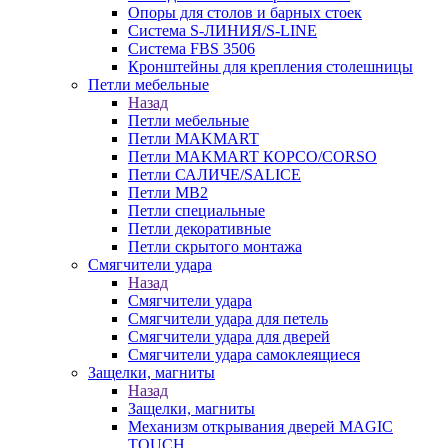
Опоры для столов и барных стоек
Система S-ЛИНИЯ/S-LINE
Система FBS 3506
Кронштейны для крепления столешницы
Петли мебельные
Назад
Петли мебельные
Петли MAKMART
Петли MAKMART КОРСО/CORSO
Петли САЛИЧЕ/SALICE
Петли MB2
Петли специальные
Петли декоративные
Петли скрытого монтажа
Смягчители удара
Назад
Смягчители удара
Смягчители удара для петель
Смягчители удара для дверей
Cмягчители удара самоклеящиеся
Защелки, магниты
Назад
Защелки, магниты
Механизм открывания дверей MAGIC
TOUCH