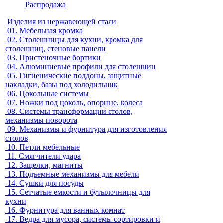
Распродажа
Изделия из нержавеющей стали
01.
Мебельная кромка
02.
Столешницы для кухни, кромка для
столешниц, стеновые панели
03.
Пристеночные бортики
04.
Алюминиевые профили для столешниц
05.
Гигиенические поддоны, защитные
накладки, базы под холодильник
06.
Цокольные системы
07.
Ножки под цоколь, опорные, колеса
08.
Системы трансформации столов,
механизмы поворота
09.
Механизмы и фурнитура для изготовления
столов
10.
Петли мебельные
11.
Смягчители удара
12.
Защелки, магниты
13.
Подъемные механизмы для мебели
14.
Сушки для посуды
15.
Сетчатые емкости и бутылочницы для
кухни
16.
Фурнитура для ванных комнат
17.
Ведра для мусора, системы сортировки и