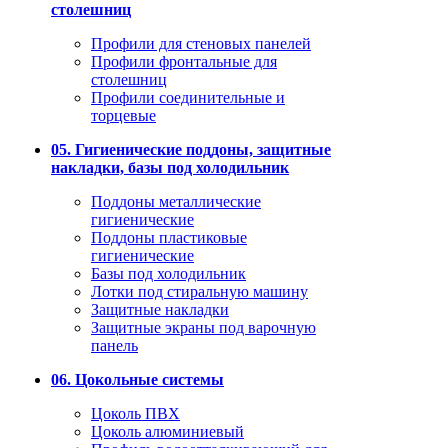
столешниц
Профили для стеновых панелей
Профили фронтальные для
столешниц
Профили соединительные и
торцевые
05. Гигиенические поддоны, защитные
накладки, базы под холодильник
Поддоны металлические
гигиенические
Поддоны пластиковые
гигиенические
Базы под холодильник
Лотки под стиральную машину
Защитные накладки
Защитные экраны под варочную
панель
06. Цокольные системы
Цоколь ПВХ
Цоколь алюминиевый