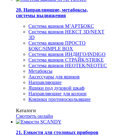
20. Направляющие, метабоксы,
системы выдвижения
Система ящиков М’АРТБОКС
Система ящиков НЕКСТ 3D/NEXT
3D
Система ящиков ПРОСТО
БОКС/SIMPLE BOX
Система ящиков ИНДИГО/INDIGO
Система ящиков СТРАЙК/STRIKE
Система ящиков НЕОТЕК/NEOTEC
Метабоксы
Аксессуары для ящиков
Направляющие
Ящики под духовой шкаф
Направляющие для колонн
Коврики противоскользящие
Каталоги
Смотреть онлайн
21. Емкости для столовых приборов