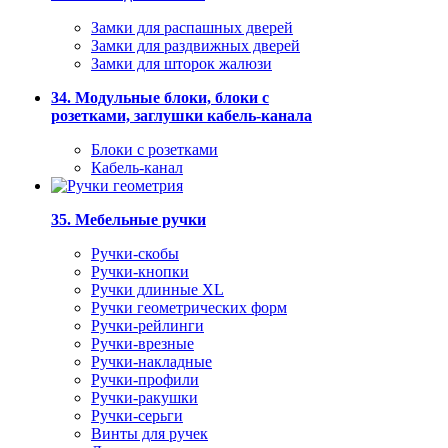
Замки для распашных дверей
Замки для раздвижных дверей
Замки для шторок жалюзи
34. Модульные блоки, блоки с
розетками, заглушки кабель-канала
Блоки с розетками
Кабель-канал
35. Мебельные ручки
Ручки-скобы
Ручки-кнопки
Ручки длинные XL
Ручки геометрических форм
Ручки-рейлинги
Ручки-врезные
Ручки-накладные
Ручки-профили
Ручки-ракушки
Ручки-серьги
Винты для ручек