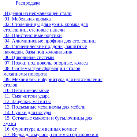
Распродажа
Изделия из нержавеющей стали
01.
Мебельная кромка
02.
Столешницы для кухни, кромка для
столешниц, стеновые панели
03.
Пристеночные бортики
04.
Алюминиевые профили для столешниц
05.
Гигиенические поддоны, защитные
накладки, базы под холодильник
06.
Цокольные системы
07.
Ножки под цоколь, опорные, колеса
08.
Системы трансформации столов,
механизмы поворота
09.
Механизмы и фурнитура для изготовления
столов
10.
Петли мебельные
11.
Смягчители удара
12.
Защелки, магниты
13.
Подъемные механизмы для мебели
14.
Сушки для посуды
15.
Сетчатые емкости и бутылочницы для
кухни
16.
Фурнитура для ванных комнат
17.
Ведра для мусора, системы сортировки и