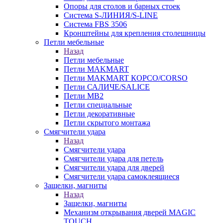
Опоры для столов и барных стоек
Система S-ЛИНИЯ/S-LINE
Система FBS 3506
Кронштейны для крепления столешницы
Петли мебельные
Назад
Петли мебельные
Петли MAKMART
Петли MAKMART КОРСО/CORSO
Петли САЛИЧЕ/SALICE
Петли MB2
Петли специальные
Петли декоративные
Петли скрытого монтажа
Смягчители удара
Назад
Смягчители удара
Смягчители удара для петель
Смягчители удара для дверей
Cмягчители удара самоклеящиеся
Защелки, магниты
Назад
Защелки, магниты
Механизм открывания дверей MAGIC
TOUCH