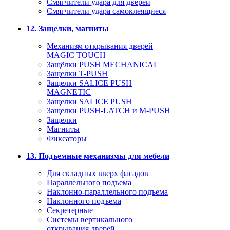
Смягчители удара для дверей
Cмягчители удара самоклеящиеся
12. Защелки, магниты
Механизм открывания дверей
MAGIC TOUCH
Защёлки PUSH MECHANICAL
Защелки T-PUSH
Защелки SALICE PUSH
MAGNETIC
Защелки SALICE PUSH
Защелки PUSH-LATCH и M-PUSH
Защелки
Магниты
Фиксаторы
13. Подъемные механизмы для мебели
Для складных вверх фасадов
Параллельного подъема
Наклонно-параллельного подъема
Наклонного подъема
Секретерные
Системы вертикального
открывания дверей