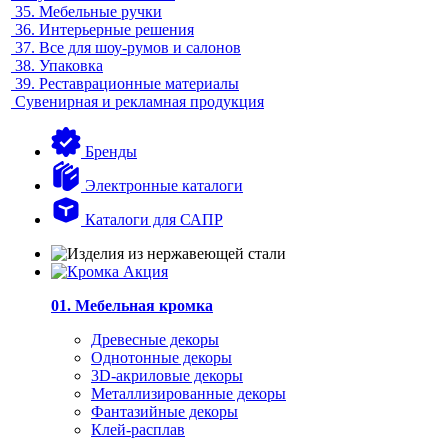
35.
Мебельные ручки
36.
Интерьерные решения
37.
Все для шоу-румов и салонов
38.
Упаковка
39.
Реставрационные материалы
Сувенирная и рекламная продукция
Бренды
Электронные каталоги
Каталоги для САПР
01. Мебельная кромка
Древесные декоры
Однотонные декоры
3D-акриловые декоры
Металлизированные декоры
Фантазийные декоры
Клей-расплав