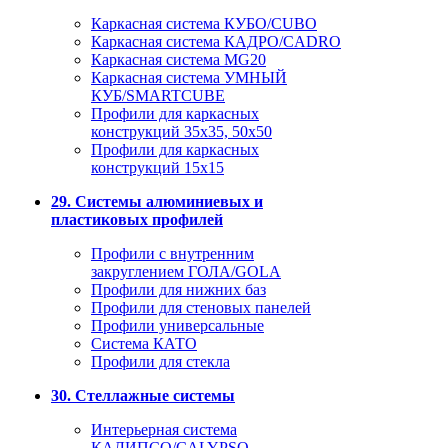
Каркасная система КУБО/CUBO
Каркасная система КАДРО/CADRO
Каркасная система MG20
Каркасная система УМНЫЙ
КУБ/SMARTCUBE
Профили для каркасных
конструкций 35x35, 50x50
Профили для каркасных
конструкций 15х15
29. Системы алюминиевых и
пластиковых профилей
Профили с внутренним
закруглением ГОЛА/GOLA
Профили для нижних баз
Профили для стеновых панелей
Профили универсальные
Система КАТО
Профили для стекла
30. Стеллажные системы
Интерьерная система
КАЛИПСО/CALYPSO