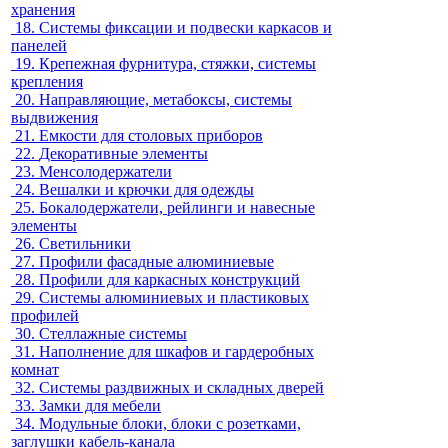
хранения
18.
Системы фиксации и подвески каркасов и
панелей
19.
Крепежная фурнитура, стяжки, системы
крепления
20.
Направляющие, метабоксы, системы
выдвижения
21.
Емкости для столовых приборов
22.
Декоративные элементы
23.
Менсолодержатели
24.
Вешалки и крючки для одежды
25.
Бокалодержатели, рейлинги и навесные
элементы
26.
Светильники
27.
Профили фасадные алюминиевые
28.
Профили для каркасных конструкций
29.
Системы алюминиевых и пластиковых
профилей
30.
Стеллажные системы
31.
Наполнение для шкафов и гардеробных
комнат
32.
Системы раздвижных и складных дверей
33.
Замки для мебели
34.
Модульные блоки, блоки с розетками,
заглушки кабель-канала