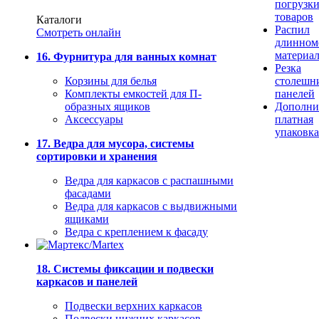
погрузк
товаров
Каталоги
Распил
Смотреть онлайн
длинном
материа
16. Фурнитура для ванных комнат
Резка
Корзины для белья
столешн
Комплекты емкостей для П-
панелей
образных ящиков
Дополни
Аксессуары
платная
упаковка
17. Ведра для мусора, системы
сортировки и хранения
Ведра для каркасов с распашными
фасадами
Ведра для каркасов с выдвижными
ящиками
Ведра с креплением к фасаду
18. Системы фиксации и подвески
каркасов и панелей
Подвески верхних каркасов
Подвески нижних каркасов