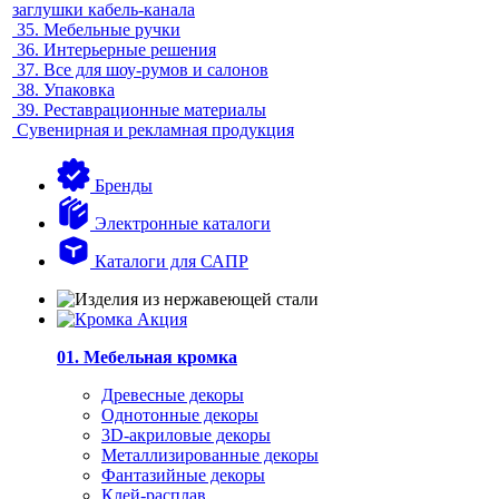
заглушки кабель-канала
35.
Мебельные ручки
36.
Интерьерные решения
37.
Все для шоу-румов и салонов
38.
Упаковка
39.
Реставрационные материалы
Сувенирная и рекламная продукция
Бренды
Электронные каталоги
Каталоги для САПР
01. Мебельная кромка
Древесные декоры
Однотонные декоры
3D-акриловые декоры
Металлизированные декоры
Фантазийные декоры
Клей-расплав