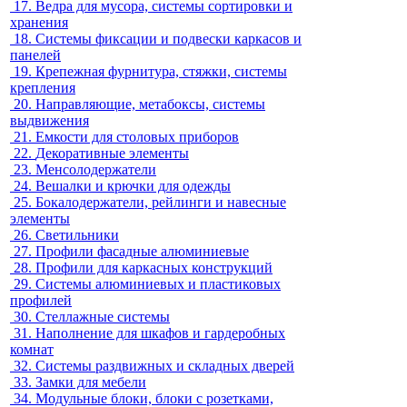
17.
Ведра для мусора, системы сортировки и
хранения
18.
Системы фиксации и подвески каркасов и
панелей
19.
Крепежная фурнитура, стяжки, системы
крепления
20.
Направляющие, метабоксы, системы
выдвижения
21.
Емкости для столовых приборов
22.
Декоративные элементы
23.
Менсолодержатели
24.
Вешалки и крючки для одежды
25.
Бокалодержатели, рейлинги и навесные
элементы
26.
Светильники
27.
Профили фасадные алюминиевые
28.
Профили для каркасных конструкций
29.
Системы алюминиевых и пластиковых
профилей
30.
Стеллажные системы
31.
Наполнение для шкафов и гардеробных
комнат
32.
Системы раздвижных и складных дверей
33.
Замки для мебели
34.
Модульные блоки, блоки с розетками,