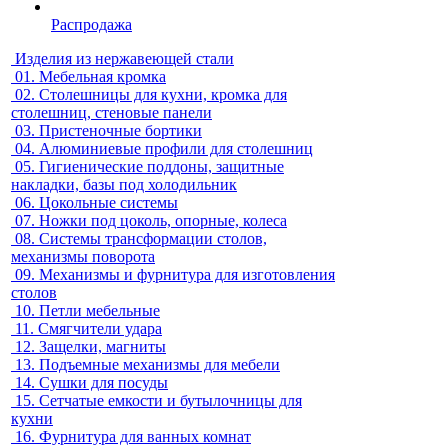
Распродажа
Изделия из нержавеющей стали
01.
Мебельная кромка
02.
Столешницы для кухни, кромка для
столешниц, стеновые панели
03.
Пристеночные бортики
04.
Алюминиевые профили для столешниц
05.
Гигиенические поддоны, защитные
накладки, базы под холодильник
06.
Цокольные системы
07.
Ножки под цоколь, опорные, колеса
08.
Системы трансформации столов,
механизмы поворота
09.
Механизмы и фурнитура для изготовления
столов
10.
Петли мебельные
11.
Смягчители удара
12.
Защелки, магниты
13.
Подъемные механизмы для мебели
14.
Сушки для посуды
15.
Сетчатые емкости и бутылочницы для
кухни
16.
Фурнитура для ванных комнат