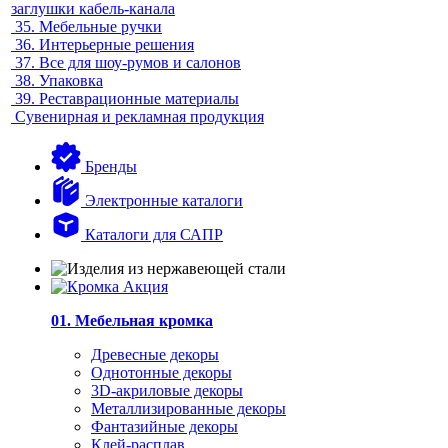
заглушки кабель-канала
35.
Мебельные ручки
36.
Интерьерные решения
37.
Все для шоу-румов и салонов
38.
Упаковка
39.
Реставрационные материалы
Сувенирная и рекламная продукция
Бренды
Электронные каталоги
Каталоги для САПР
01. Мебельная кромка
Древесные декоры
Однотонные декоры
3D-акриловые декоры
Металлизированные декоры
Фантазийные декоры
Клей-расплав