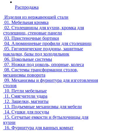
Распродажа
Изделия из нержавеющей стали
01.
Мебельная кромка
02.
Столешницы для кухни, кромка для
столешниц, стеновые панели
03.
Пристеночные бортики
04.
Алюминиевые профили для столешниц
05.
Гигиенические поддоны, защитные
накладки, базы под холодильник
06.
Цокольные системы
07.
Ножки под цоколь, опорные, колеса
08.
Системы трансформации столов,
механизмы поворота
09.
Механизмы и фурнитура для изготовления
столов
10.
Петли мебельные
11.
Смягчители удара
12.
Защелки, магниты
13.
Подъемные механизмы для мебели
14.
Сушки для посуды
15.
Сетчатые емкости и бутылочницы для
кухни
16.
Фурнитура для ванных комнат