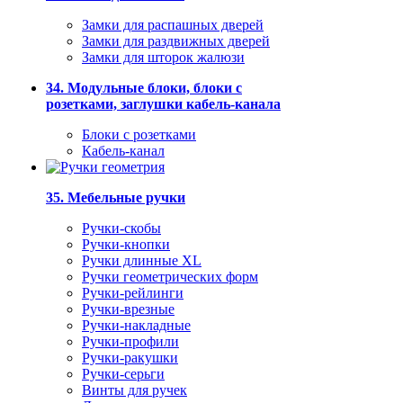
Замки для распашных дверей
Замки для раздвижных дверей
Замки для шторок жалюзи
34. Модульные блоки, блоки с
розетками, заглушки кабель-канала
Блоки с розетками
Кабель-канал
35. Мебельные ручки
Ручки-скобы
Ручки-кнопки
Ручки длинные XL
Ручки геометрических форм
Ручки-рейлинги
Ручки-врезные
Ручки-накладные
Ручки-профили
Ручки-ракушки
Ручки-серьги
Винты для ручек