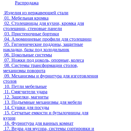
Распродажа
Изделия из нержавеющей стали
01.
Мебельная кромка
02.
Столешницы для кухни, кромка для
столешниц, стеновые панели
03.
Пристеночные бортики
04.
Алюминиевые профили для столешниц
05.
Гигиенические поддоны, защитные
накладки, базы под холодильник
06.
Цокольные системы
07.
Ножки под цоколь, опорные, колеса
08.
Системы трансформации столов,
механизмы поворота
09.
Механизмы и фурнитура для изготовления
столов
10.
Петли мебельные
11.
Смягчители удара
12.
Защелки, магниты
13.
Подъемные механизмы для мебели
14.
Сушки для посуды
15.
Сетчатые емкости и бутылочницы для
кухни
16.
Фурнитура для ванных комнат
17.
Ведра для мусора, системы сортировки и