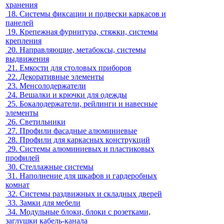
хранения
18.
Системы фиксации и подвески каркасов и
панелей
19.
Крепежная фурнитура, стяжки, системы
крепления
20.
Направляющие, метабоксы, системы
выдвижения
21.
Емкости для столовых приборов
22.
Декоративные элементы
23.
Менсолодержатели
24.
Вешалки и крючки для одежды
25.
Бокалодержатели, рейлинги и навесные
элементы
26.
Светильники
27.
Профили фасадные алюминиевые
28.
Профили для каркасных конструкций
29.
Системы алюминиевых и пластиковых
профилей
30.
Стеллажные системы
31.
Наполнение для шкафов и гардеробных
комнат
32.
Системы раздвижных и складных дверей
33.
Замки для мебели
34.
Модульные блоки, блоки с розетками,
заглушки кабель-канала