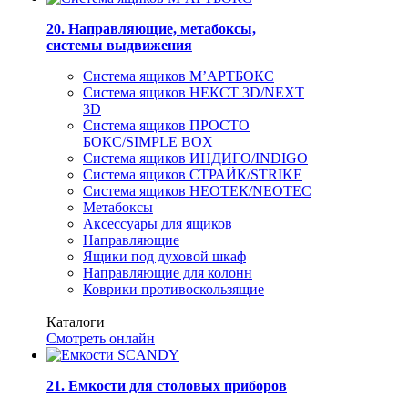
20. Направляющие, метабоксы,
системы выдвижения
Система ящиков М’АРТБОКС
Система ящиков НЕКСТ 3D/NEXT
3D
Система ящиков ПРОСТО
БОКС/SIMPLE BOX
Система ящиков ИНДИГО/INDIGO
Система ящиков СТРАЙК/STRIKE
Система ящиков НЕОТЕК/NEOTEC
Метабоксы
Аксессуары для ящиков
Направляющие
Ящики под духовой шкаф
Направляющие для колонн
Коврики противоскользящие
Каталоги
Смотреть онлайн
21. Емкости для столовых приборов