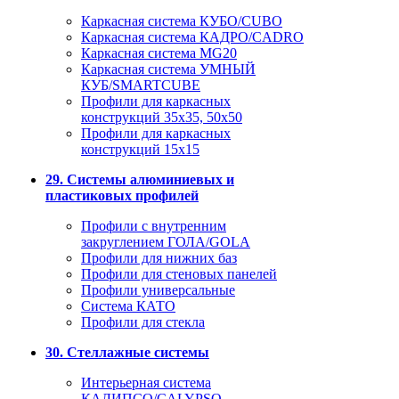
Каркасная система КУБО/CUBO
Каркасная система КАДРО/CADRO
Каркасная система MG20
Каркасная система УМНЫЙ
КУБ/SMARTCUBE
Профили для каркасных
конструкций 35x35, 50x50
Профили для каркасных
конструкций 15х15
29. Системы алюминиевых и
пластиковых профилей
Профили с внутренним
закруглением ГОЛА/GOLA
Профили для нижних баз
Профили для стеновых панелей
Профили универсальные
Система КАТО
Профили для стекла
30. Стеллажные системы
Интерьерная система
КАЛИПСО/CALYPSO