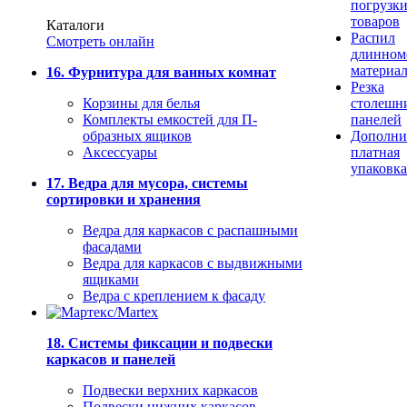
погрузк
товаров
Каталоги
Распил
Смотреть онлайн
длинном
материа
16. Фурнитура для ванных комнат
Резка
Корзины для белья
столешн
Комплекты емкостей для П-
панелей
образных ящиков
Дополни
Аксессуары
платная
упаковка
17. Ведра для мусора, системы
сортировки и хранения
Ведра для каркасов с распашными
фасадами
Ведра для каркасов с выдвижными
ящиками
Ведра с креплением к фасаду
18. Системы фиксации и подвески
каркасов и панелей
Подвески верхних каркасов
Подвески нижних каркасов