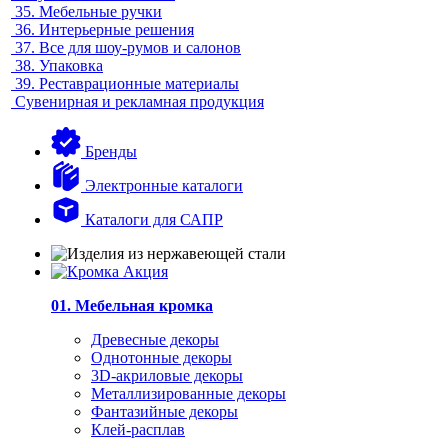
35.
Мебельные ручки
36.
Интерьерные решения
37.
Все для шоу-румов и салонов
38.
Упаковка
39.
Реставрационные материалы
Сувенирная и рекламная продукция
Бренды
Электронные каталоги
Каталоги для САПР
01. Мебельная кромка
Древесные декоры
Однотонные декоры
3D-акриловые декоры
Металлизированные декоры
Фантазийные декоры
Клей-расплав