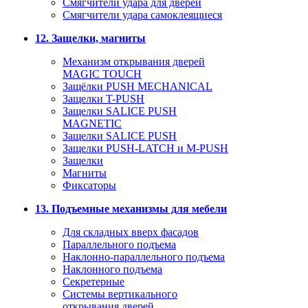
Смягчители удара для дверей
Cмягчители удара самоклеящиеся
12. Защелки, магниты
Механизм открывания дверей
MAGIC TOUCH
Защёлки PUSH MECHANICAL
Защелки T-PUSH
Защелки SALICE PUSH
MAGNETIC
Защелки SALICE PUSH
Защелки PUSH-LATCH и M-PUSH
Защелки
Магниты
Фиксаторы
13. Подъемные механизмы для мебели
Для складных вверх фасадов
Параллельного подъема
Наклонно-параллельного подъема
Наклонного подъема
Секретерные
Системы вертикального
открывания дверей