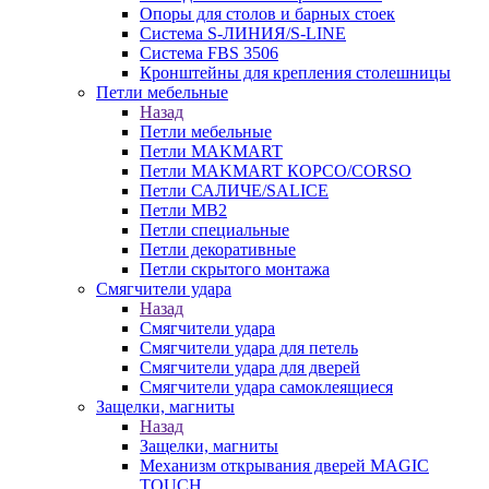
Опоры для столов и барных стоек
Система S-ЛИНИЯ/S-LINE
Система FBS 3506
Кронштейны для крепления столешницы
Петли мебельные
Назад
Петли мебельные
Петли MAKMART
Петли MAKMART КОРСО/CORSO
Петли САЛИЧЕ/SALICE
Петли MB2
Петли специальные
Петли декоративные
Петли скрытого монтажа
Смягчители удара
Назад
Смягчители удара
Смягчители удара для петель
Смягчители удара для дверей
Cмягчители удара самоклеящиеся
Защелки, магниты
Назад
Защелки, магниты
Механизм открывания дверей MAGIC
TOUCH