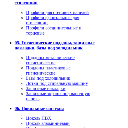
столешниц
Профили для стеновых панелей
Профили фронтальные для
столешниц
Профили соединительные и
торцевые
05. Гигиенические поддоны, защитные
накладки, базы под холодильник
Поддоны металлические
гигиенические
Поддоны пластиковые
гигиенические
Базы под холодильник
Лотки под стиральную машину
Защитные накладки
Защитные экраны под варочную
панель
06. Цокольные системы
Цоколь ПВХ
Цоколь алюминиевый