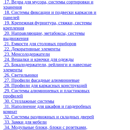
17.
Ведра для мусора, системы сортировки и
хранения
18.
Системы фиксации и подвески каркасов и
панелей
19.
Крепежная фурнитура, стяжки, системы
крепления
20.
Направляющие, метабоксы, системы
выдвижения
21.
Емкости для столовых приборов
22.
Декоративные элементы
23.
Менсолодержатели
24.
Вешалки и крючки для одежды
25.
Бокалодержатели, рейлинги и навесные
элементы
26.
Светильники
27.
Профили фасадные алюминиевые
28.
Профили для каркасных конструкций
29.
Системы алюминиевых и пластиковых
профилей
30.
Стеллажные системы
31.
Наполнение для шкафов и гардеробных
комнат
32.
Системы раздвижных и складных дверей
33.
Замки для мебели
34.
Модульные блоки, блоки с розетками,