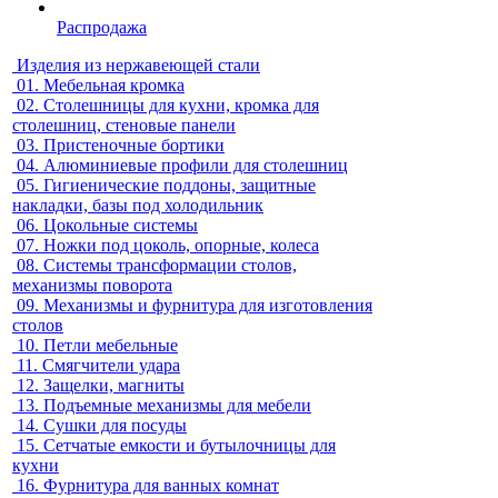
Распродажа
Изделия из нержавеющей стали
01.
Мебельная кромка
02.
Столешницы для кухни, кромка для
столешниц, стеновые панели
03.
Пристеночные бортики
04.
Алюминиевые профили для столешниц
05.
Гигиенические поддоны, защитные
накладки, базы под холодильник
06.
Цокольные системы
07.
Ножки под цоколь, опорные, колеса
08.
Системы трансформации столов,
механизмы поворота
09.
Механизмы и фурнитура для изготовления
столов
10.
Петли мебельные
11.
Смягчители удара
12.
Защелки, магниты
13.
Подъемные механизмы для мебели
14.
Сушки для посуды
15.
Сетчатые емкости и бутылочницы для
кухни
16.
Фурнитура для ванных комнат