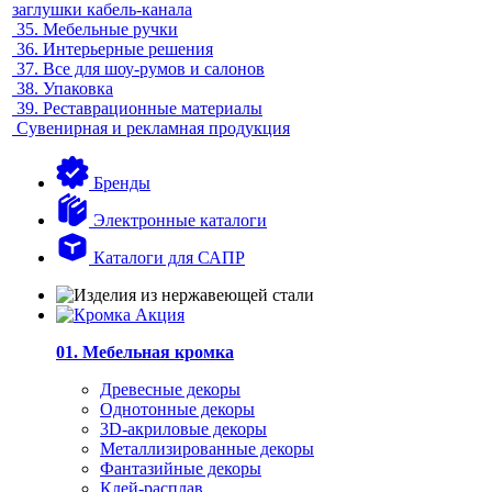
заглушки кабель-канала
35.
Мебельные ручки
36.
Интерьерные решения
37.
Все для шоу-румов и салонов
38.
Упаковка
39.
Реставрационные материалы
Сувенирная и рекламная продукция
Бренды
Электронные каталоги
Каталоги для САПР
01. Мебельная кромка
Древесные декоры
Однотонные декоры
3D-акриловые декоры
Металлизированные декоры
Фантазийные декоры
Клей-расплав