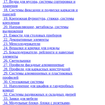
17.
Ведра для мусора, системы сортировки и
хранения
18.
Системы фиксации и подвески каркасов и
панелей
19.
Крепежная фурнитура, стяжки, системы
крепления
20.
Направляющие, метабоксы, системы
выдвижения
21.
Емкости для столовых приборов
22.
Декоративные элементы
23.
Менсолодержатели
24.
Вешалки и крючки для одежды
25.
Бокалодержатели, рейлинги и навесные
элементы
26.
Светильники
27.
Профили фасадные алюминиевые
28.
Профили для каркасных конструкций
29.
Системы алюминиевых и пластиковых
профилей
30.
Стеллажные системы
31.
Наполнение для шкафов и гардеробных
комнат
32.
Системы раздвижных и складных дверей
33.
Замки для мебели
34.
Модульные блоки, блоки с розетками,