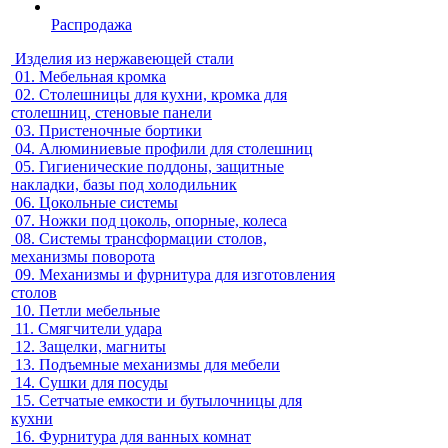
Распродажа
Изделия из нержавеющей стали
01.
Мебельная кромка
02.
Столешницы для кухни, кромка для
столешниц, стеновые панели
03.
Пристеночные бортики
04.
Алюминиевые профили для столешниц
05.
Гигиенические поддоны, защитные
накладки, базы под холодильник
06.
Цокольные системы
07.
Ножки под цоколь, опорные, колеса
08.
Системы трансформации столов,
механизмы поворота
09.
Механизмы и фурнитура для изготовления
столов
10.
Петли мебельные
11.
Смягчители удара
12.
Защелки, магниты
13.
Подъемные механизмы для мебели
14.
Сушки для посуды
15.
Сетчатые емкости и бутылочницы для
кухни
16.
Фурнитура для ванных комнат