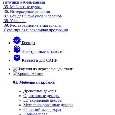
заглушки кабель-канала
35.
Мебельные ручки
36.
Интерьерные решения
37.
Все для шоу-румов и салонов
38.
Упаковка
39.
Реставрационные материалы
Сувенирная и рекламная продукция
Бренды
Электронные каталоги
Каталоги для САПР
01. Мебельная кромка
Древесные декоры
Однотонные декоры
3D-акриловые декоры
Металлизированные декоры
Фантазийные декоры
Клей-расплав