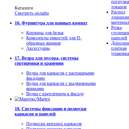
погрузк
товаров
Каталоги
Распил
Смотреть онлайн
длинном
материа
16. Фурнитура для ванных комнат
Резка
Корзины для белья
столешн
Комплекты емкостей для П-
панелей
образных ящиков
Дополни
Аксессуары
платная
упаковка
17. Ведра для мусора, системы
сортировки и хранения
Ведра для каркасов с распашными
фасадами
Ведра для каркасов с выдвижными
ящиками
Ведра с креплением к фасаду
18. Системы фиксации и подвески
каркасов и панелей
Подвески верхних каркасов
Подвески нижних каркасов