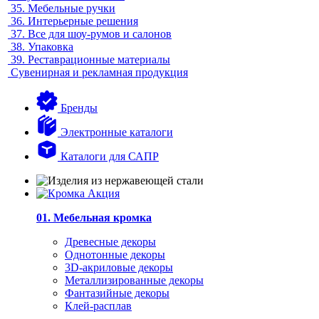
35.
Мебельные ручки
36.
Интерьерные решения
37.
Все для шоу-румов и салонов
38.
Упаковка
39.
Реставрационные материалы
Сувенирная и рекламная продукция
Бренды
Электронные каталоги
Каталоги для САПР
01. Мебельная кромка
Древесные декоры
Однотонные декоры
3D-акриловые декоры
Металлизированные декоры
Фантазийные декоры
Клей-расплав