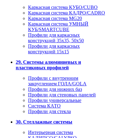
Каркасная система КУБО/CUBO
Каркасная система КАДРО/CADRO
Каркасная система MG20
Каркасная система УМНЫЙ
КУБ/SMARTCUBE
Профили для каркасных
конструкций 35x35, 50x50
Профили для каркасных
конструкций 15х15
29. Системы алюминиевых и
пластиковых профилей
Профили с внутренним
закруглением ГОЛА/GOLA
Профили для нижних баз
Профили для стеновых панелей
Профили универсальные
Система КАТО
Профили для стекла
30. Стеллажные системы
Интерьерная система
КАЛИПСО/CALYPSO