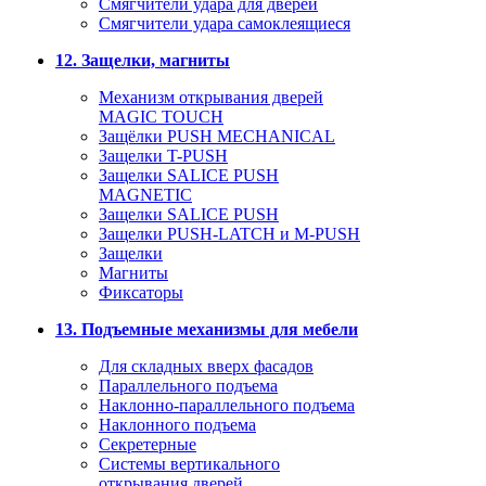
Смягчители удара для дверей
Cмягчители удара самоклеящиеся
12. Защелки, магниты
Механизм открывания дверей
MAGIC TOUCH
Защёлки PUSH MECHANICAL
Защелки T-PUSH
Защелки SALICE PUSH
MAGNETIC
Защелки SALICE PUSH
Защелки PUSH-LATCH и M-PUSH
Защелки
Магниты
Фиксаторы
13. Подъемные механизмы для мебели
Для складных вверх фасадов
Параллельного подъема
Наклонно-параллельного подъема
Наклонного подъема
Секретерные
Системы вертикального
открывания дверей