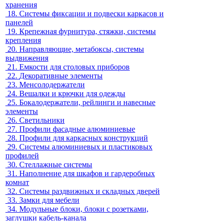
хранения
18.
Системы фиксации и подвески каркасов и
панелей
19.
Крепежная фурнитура, стяжки, системы
крепления
20.
Направляющие, метабоксы, системы
выдвижения
21.
Емкости для столовых приборов
22.
Декоративные элементы
23.
Менсолодержатели
24.
Вешалки и крючки для одежды
25.
Бокалодержатели, рейлинги и навесные
элементы
26.
Светильники
27.
Профили фасадные алюминиевые
28.
Профили для каркасных конструкций
29.
Системы алюминиевых и пластиковых
профилей
30.
Стеллажные системы
31.
Наполнение для шкафов и гардеробных
комнат
32.
Системы раздвижных и складных дверей
33.
Замки для мебели
34.
Модульные блоки, блоки с розетками,
заглушки кабель-канала