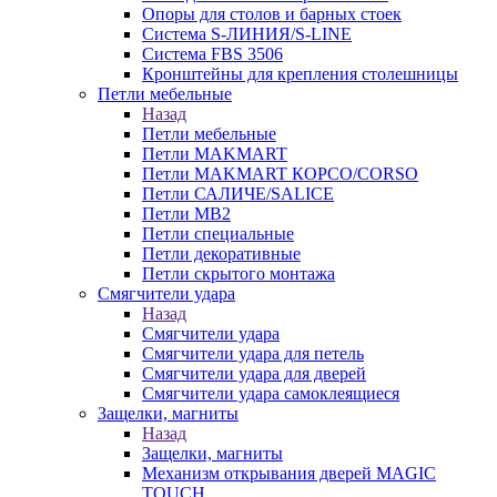
Опоры для столов и барных стоек
Система S-ЛИНИЯ/S-LINE
Система FBS 3506
Кронштейны для крепления столешницы
Петли мебельные
Назад
Петли мебельные
Петли MAKMART
Петли MAKMART КОРСО/CORSO
Петли САЛИЧЕ/SALICE
Петли MB2
Петли специальные
Петли декоративные
Петли скрытого монтажа
Смягчители удара
Назад
Смягчители удара
Смягчители удара для петель
Смягчители удара для дверей
Cмягчители удара самоклеящиеся
Защелки, магниты
Назад
Защелки, магниты
Механизм открывания дверей MAGIC
TOUCH