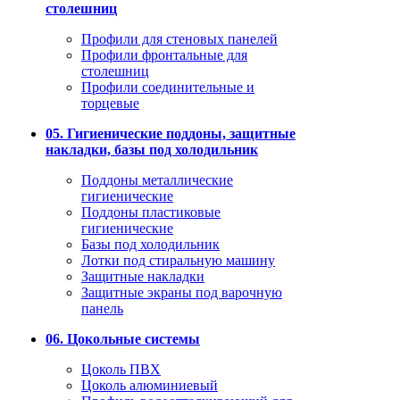
столешниц
Профили для стеновых панелей
Профили фронтальные для
столешниц
Профили соединительные и
торцевые
05. Гигиенические поддоны, защитные
накладки, базы под холодильник
Поддоны металлические
гигиенические
Поддоны пластиковые
гигиенические
Базы под холодильник
Лотки под стиральную машину
Защитные накладки
Защитные экраны под варочную
панель
06. Цокольные системы
Цоколь ПВХ
Цоколь алюминиевый