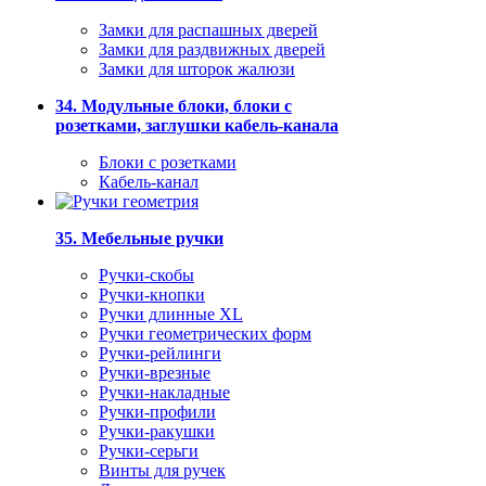
Замки для распашных дверей
Замки для раздвижных дверей
Замки для шторок жалюзи
34. Модульные блоки, блоки с
розетками, заглушки кабель-канала
Блоки с розетками
Кабель-канал
35. Мебельные ручки
Ручки-скобы
Ручки-кнопки
Ручки длинные XL
Ручки геометрических форм
Ручки-рейлинги
Ручки-врезные
Ручки-накладные
Ручки-профили
Ручки-ракушки
Ручки-серьги
Винты для ручек