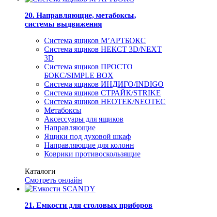
20. Направляющие, метабоксы,
системы выдвижения
Система ящиков М’АРТБОКС
Система ящиков НЕКСТ 3D/NEXT
3D
Система ящиков ПРОСТО
БОКС/SIMPLE BOX
Система ящиков ИНДИГО/INDIGO
Система ящиков СТРАЙК/STRIKE
Система ящиков НЕОТЕК/NEOTEC
Метабоксы
Аксессуары для ящиков
Направляющие
Ящики под духовой шкаф
Направляющие для колонн
Коврики противоскользящие
Каталоги
Смотреть онлайн
21. Емкости для столовых приборов