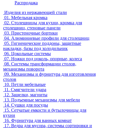
Распродажа
Изделия из нержавеющей стали
01.
Мебельная кромка
02.
Столешницы для кухни, кромка для
столешниц, стеновые панели
03.
Пристеночные бортики
04.
Алюминиевые профили для столешниц
05.
Гигиенические поддоны, защитные
накладки, базы под холодильник
06.
Цокольные системы
07.
Ножки под цоколь, опорные, колеса
08.
Системы трансформации столов,
механизмы поворота
09.
Механизмы и фурнитура для изготовления
столов
10.
Петли мебельные
11.
Смягчители удара
12.
Защелки, магниты
13.
Подъемные механизмы для мебели
14.
Сушки для посуды
15.
Сетчатые емкости и бутылочницы для
кухни
16.
Фурнитура для ванных комнат
17.
Ведра для мусора, системы сортировки и