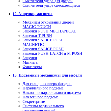
Смягчители удара для дверей
Cмягчители удара самоклеящиеся
12. Защелки, магниты
Механизм открывания дверей
MAGIC TOUCH
Защёлки PUSH MECHANICAL
Защелки T-PUSH
Защелки SALICE PUSH
MAGNETIC
Защелки SALICE PUSH
Защелки PUSH-LATCH и M-PUSH
Защелки
Магниты
Фиксаторы
13. Подъемные механизмы для мебели
Для складных вверх фасадов
Параллельного подъема
Наклонно-параллельного подъема
Наклонного подъема
Секретерные
Системы вертикального
открывания дверей