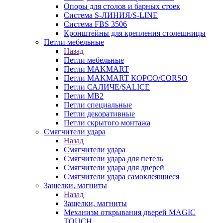
Опоры для столов и барных стоек
Система S-ЛИНИЯ/S-LINE
Система FBS 3506
Кронштейны для крепления столешницы
Петли мебельные
Назад
Петли мебельные
Петли MAKMART
Петли MAKMART КОРСО/CORSO
Петли САЛИЧЕ/SALICE
Петли MB2
Петли специальные
Петли декоративные
Петли скрытого монтажа
Смягчители удара
Назад
Смягчители удара
Смягчители удара для петель
Смягчители удара для дверей
Cмягчители удара самоклеящиеся
Защелки, магниты
Назад
Защелки, магниты
Механизм открывания дверей MAGIC
TOUCH