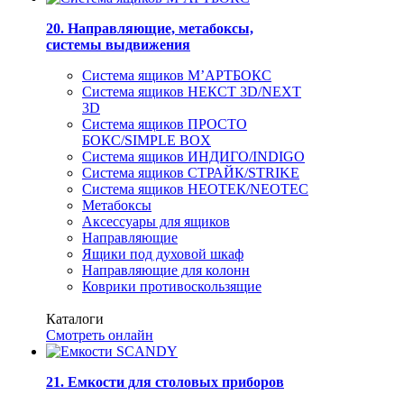
20. Направляющие, метабоксы,
системы выдвижения
Система ящиков М’АРТБОКС
Система ящиков НЕКСТ 3D/NEXT
3D
Система ящиков ПРОСТО
БОКС/SIMPLE BOX
Система ящиков ИНДИГО/INDIGO
Система ящиков СТРАЙК/STRIKE
Система ящиков НЕОТЕК/NEOTEC
Метабоксы
Аксессуары для ящиков
Направляющие
Ящики под духовой шкаф
Направляющие для колонн
Коврики противоскользящие
Каталоги
Смотреть онлайн
21. Емкости для столовых приборов