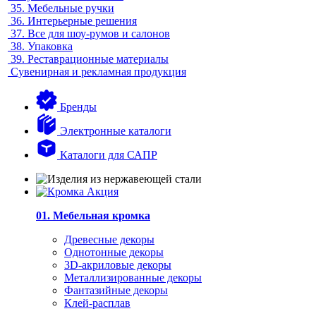
35.
Мебельные ручки
36.
Интерьерные решения
37.
Все для шоу-румов и салонов
38.
Упаковка
39.
Реставрационные материалы
Сувенирная и рекламная продукция
Бренды
Электронные каталоги
Каталоги для САПР
01. Мебельная кромка
Древесные декоры
Однотонные декоры
3D-акриловые декоры
Металлизированные декоры
Фантазийные декоры
Клей-расплав