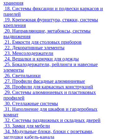
хранения
18.
Системы фиксации и подвески каркасов и
панелей
19.
Крепежная фурнитура, стяжки, системы
крепления
20.
Направляющие, метабоксы, системы
выдвижения
21.
Емкости для столовых приборов
22.
Декоративные элементы
23.
Менсолодержатели
24.
Вешалки и крючки для одежды
25.
Бокалодержатели, рейлинги и навесные
элементы
26.
Светильники
27.
Профили фасадные алюминиевые
28.
Профили для каркасных конструкций
29.
Системы алюминиевых и пластиковых
профилей
30.
Стеллажные системы
31.
Наполнение для шкафов и гардеробных
комнат
32.
Системы раздвижных и складных дверей
33.
Замки для мебели
34.
Модульные блоки, блоки с розетками,
заглушки кабель-канала