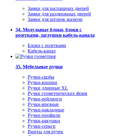
Замки для распашных дверей
Замки для раздвижных дверей
Замки для шторок жалюзи
34. Модульные блоки, блоки с
розетками, заглушки кабель-канала
Блоки с розетками
Кабель-канал
35. Мебельные ручки
Ручки-скобы
Ручки-кнопки
Ручки длинные XL
Ручки геометрических форм
Ручки-рейлинги
Ручки-врезные
Ручки-накладные
Ручки-профили
Ручки-ракушки
Ручки-серьги
Винты для ручек