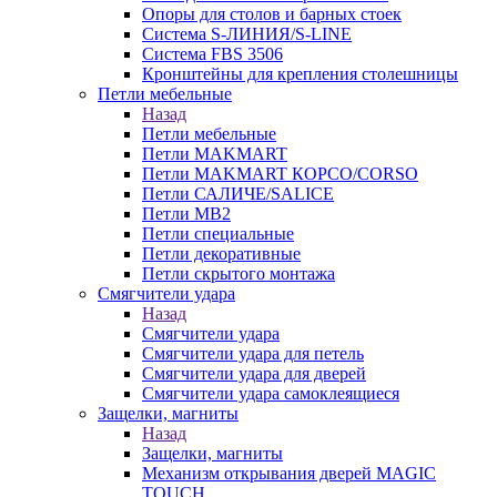
Опоры для столов и барных стоек
Система S-ЛИНИЯ/S-LINE
Система FBS 3506
Кронштейны для крепления столешницы
Петли мебельные
Назад
Петли мебельные
Петли MAKMART
Петли MAKMART КОРСО/CORSO
Петли САЛИЧЕ/SALICE
Петли MB2
Петли специальные
Петли декоративные
Петли скрытого монтажа
Смягчители удара
Назад
Смягчители удара
Смягчители удара для петель
Смягчители удара для дверей
Cмягчители удара самоклеящиеся
Защелки, магниты
Назад
Защелки, магниты
Механизм открывания дверей MAGIC
TOUCH