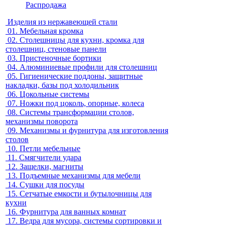
Распродажа
Изделия из нержавеющей стали
01.
Мебельная кромка
02.
Столешницы для кухни, кромка для
столешниц, стеновые панели
03.
Пристеночные бортики
04.
Алюминиевые профили для столешниц
05.
Гигиенические поддоны, защитные
накладки, базы под холодильник
06.
Цокольные системы
07.
Ножки под цоколь, опорные, колеса
08.
Системы трансформации столов,
механизмы поворота
09.
Механизмы и фурнитура для изготовления
столов
10.
Петли мебельные
11.
Смягчители удара
12.
Защелки, магниты
13.
Подъемные механизмы для мебели
14.
Сушки для посуды
15.
Сетчатые емкости и бутылочницы для
кухни
16.
Фурнитура для ванных комнат
17.
Ведра для мусора, системы сортировки и