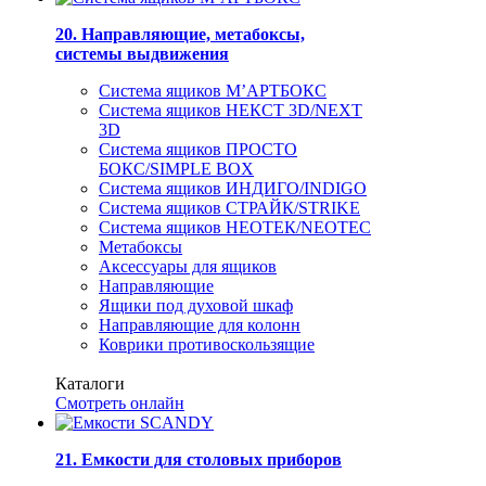
20. Направляющие, метабоксы,
системы выдвижения
Система ящиков М’АРТБОКС
Система ящиков НЕКСТ 3D/NEXT
3D
Система ящиков ПРОСТО
БОКС/SIMPLE BOX
Система ящиков ИНДИГО/INDIGO
Система ящиков СТРАЙК/STRIKE
Система ящиков НЕОТЕК/NEOTEC
Метабоксы
Аксессуары для ящиков
Направляющие
Ящики под духовой шкаф
Направляющие для колонн
Коврики противоскользящие
Каталоги
Смотреть онлайн
21. Емкости для столовых приборов