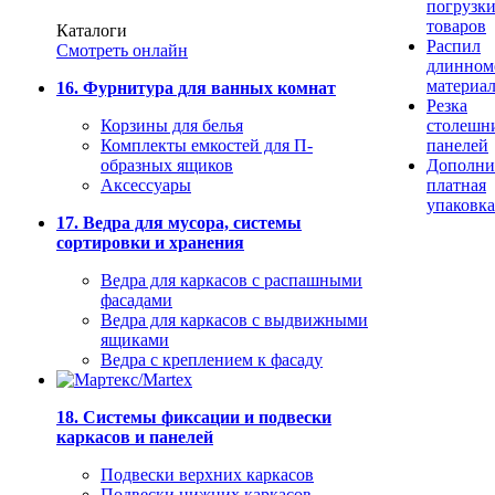
погрузк
товаров
Каталоги
Распил
Смотреть онлайн
длинном
материа
16. Фурнитура для ванных комнат
Резка
Корзины для белья
столешн
Комплекты емкостей для П-
панелей
образных ящиков
Дополни
Аксессуары
платная
упаковка
17. Ведра для мусора, системы
сортировки и хранения
Ведра для каркасов с распашными
фасадами
Ведра для каркасов с выдвижными
ящиками
Ведра с креплением к фасаду
18. Системы фиксации и подвески
каркасов и панелей
Подвески верхних каркасов
Подвески нижних каркасов