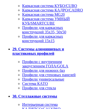
Каркасная система КУБО/CUBO
Каркасная система КАДРО/CADRO
Каркасная система MG20
Каркасная система УМНЫЙ
КУБ/SMARTCUBE
Профили для каркасных
конструкций 35x35, 50x50
Профили для каркасных
конструкций 15х15
29. Системы алюминиевых и
пластиковых профилей
Профили с внутренним
закруглением ГОЛА/GOLA
Профили для нижних баз
Профили для стеновых панелей
Профили универсальные
Система КАТО
Профили для стекла
30. Стеллажные системы
Интерьерная система
КАЛИПСО/CALYPSO