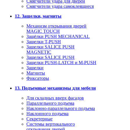
Смягчители удара для дверей
Cмягчители удара самоклеящиеся
12. Защелки, магниты
Механизм открывания дверей
MAGIC TOUCH
Защёлки PUSH MECHANICAL
Защелки T-PUSH
Защелки SALICE PUSH
MAGNETIC
Защелки SALICE PUSH
Защелки PUSH-LATCH и M-PUSH
Защелки
Магниты
Фиксаторы
13. Подъемные механизмы для мебели
Для складных вверх фасадов
Параллельного подъема
Наклонно-параллельного подъема
Наклонного подъема
Секретерные
Системы вертикального
открывания дверей