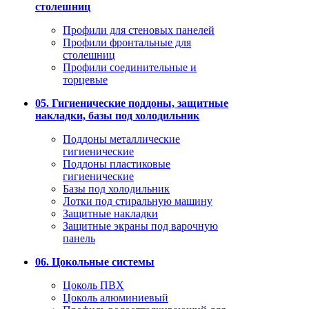
столешниц
Профили для стеновых панелей
Профили фронтальные для
столешниц
Профили соединительные и
торцевые
05. Гигиенические поддоны, защитные
накладки, базы под холодильник
Поддоны металлические
гигиенические
Поддоны пластиковые
гигиенические
Базы под холодильник
Лотки под стиральную машину
Защитные накладки
Защитные экраны под варочную
панель
06. Цокольные системы
Цоколь ПВХ
Цоколь алюминиевый