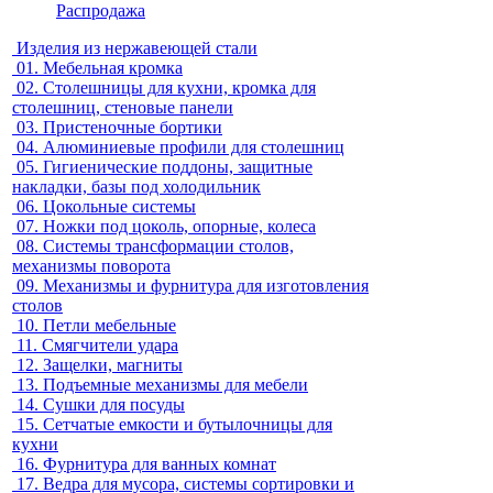
Распродажа
Изделия из нержавеющей стали
01.
Мебельная кромка
02.
Столешницы для кухни, кромка для
столешниц, стеновые панели
03.
Пристеночные бортики
04.
Алюминиевые профили для столешниц
05.
Гигиенические поддоны, защитные
накладки, базы под холодильник
06.
Цокольные системы
07.
Ножки под цоколь, опорные, колеса
08.
Системы трансформации столов,
механизмы поворота
09.
Механизмы и фурнитура для изготовления
столов
10.
Петли мебельные
11.
Смягчители удара
12.
Защелки, магниты
13.
Подъемные механизмы для мебели
14.
Сушки для посуды
15.
Сетчатые емкости и бутылочницы для
кухни
16.
Фурнитура для ванных комнат
17.
Ведра для мусора, системы сортировки и