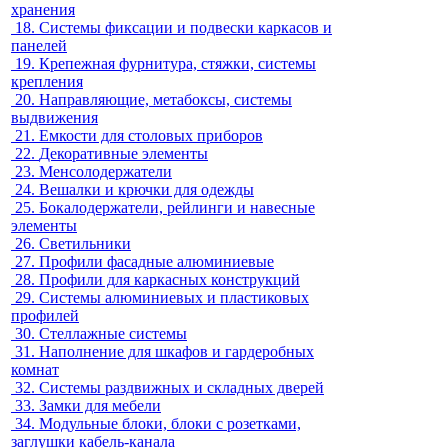
хранения
18.
Системы фиксации и подвески каркасов и
панелей
19.
Крепежная фурнитура, стяжки, системы
крепления
20.
Направляющие, метабоксы, системы
выдвижения
21.
Емкости для столовых приборов
22.
Декоративные элементы
23.
Менсолодержатели
24.
Вешалки и крючки для одежды
25.
Бокалодержатели, рейлинги и навесные
элементы
26.
Светильники
27.
Профили фасадные алюминиевые
28.
Профили для каркасных конструкций
29.
Системы алюминиевых и пластиковых
профилей
30.
Стеллажные системы
31.
Наполнение для шкафов и гардеробных
комнат
32.
Системы раздвижных и складных дверей
33.
Замки для мебели
34.
Модульные блоки, блоки с розетками,
заглушки кабель-канала