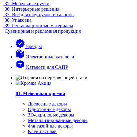
35.
Мебельные ручки
36.
Интерьерные решения
37.
Все для шоу-румов и салонов
38.
Упаковка
39.
Реставрационные материалы
Сувенирная и рекламная продукция
Бренды
Электронные каталоги
Каталоги для САПР
01. Мебельная кромка
Древесные декоры
Однотонные декоры
3D-акриловые декоры
Металлизированные декоры
Фантазийные декоры
Клей-расплав