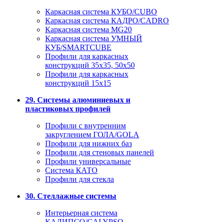
Каркасная система КУБО/CUBO
Каркасная система КАДРО/CADRO
Каркасная система MG20
Каркасная система УМНЫЙ
КУБ/SMARTCUBE
Профили для каркасных
конструкций 35x35, 50x50
Профили для каркасных
конструкций 15х15
29. Системы алюминиевых и
пластиковых профилей
Профили с внутренним
закруглением ГОЛА/GOLA
Профили для нижних баз
Профили для стеновых панелей
Профили универсальные
Система КАТО
Профили для стекла
30. Стеллажные системы
Интерьерная система
КАЛИПСО/CALYPSO