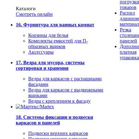
погрузк
товаров
Каталоги
Распил
Смотреть онлайн
длинном
материа
16. Фурнитура для ванных комнат
Резка
Корзины для белья
столешн
Комплекты емкостей для П-
панелей
образных ящиков
Дополни
Аксессуары
платная
упаковка
17. Ведра для мусора, системы
сортировки и хранения
Ведра для каркасов с распашными
фасадами
Ведра для каркасов с выдвижными
ящиками
Ведра с креплением к фасаду
18. Системы фиксации и подвески
каркасов и панелей
Подвески верхних каркасов
Подвески нижних каркасов