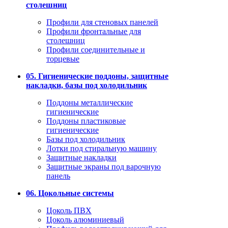
столешниц
Профили для стеновых панелей
Профили фронтальные для
столешниц
Профили соединительные и
торцевые
05. Гигиенические поддоны, защитные
накладки, базы под холодильник
Поддоны металлические
гигиенические
Поддоны пластиковые
гигиенические
Базы под холодильник
Лотки под стиральную машину
Защитные накладки
Защитные экраны под варочную
панель
06. Цокольные системы
Цоколь ПВХ
Цоколь алюминиевый