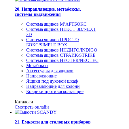
20. Направляющие, метабоксы,
системы выдвижения
Система ящиков М’АРТБОКС
Система ящиков НЕКСТ 3D/NEXT
3D
Система ящиков ПРОСТО
БОКС/SIMPLE BOX
Система ящиков ИНДИГО/INDIGO
Система ящиков СТРАЙК/STRIKE
Система ящиков НЕОТЕК/NEOTEC
Метабоксы
Аксессуары для ящиков
Направляющие
Ящики под духовой шкаф
Направляющие для колонн
Коврики противоскользящие
Каталоги
Смотреть онлайн
21. Емкости для столовых приборов