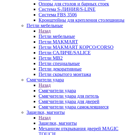
Опоры для столов и барных стоек
Система S-ЛИНИЯ/S-LINE
Система FBS 3506
Кронштейны для крепления столешницы
Петли мебельные
Назад
Петли мебельные
Петли MAKMART
Петли MAKMART КОРСО/CORSO
Петли САЛИЧЕ/SALICE
Петли MB2
Петли специальные
Петли декоративные
Петли скрытого монтажа
Смягчители удара
Назад
Смягчители удара
Смягчители удара для петель
Смягчители удара для дверей
Cмягчители удара самоклеящиеся
Защелки, магниты
Назад
Защелки, магниты
Механизм открывания дверей MAGIC
TOUCH