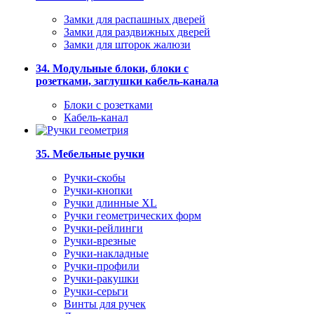
Замки для распашных дверей
Замки для раздвижных дверей
Замки для шторок жалюзи
34. Модульные блоки, блоки с
розетками, заглушки кабель-канала
Блоки с розетками
Кабель-канал
35. Мебельные ручки
Ручки-скобы
Ручки-кнопки
Ручки длинные XL
Ручки геометрических форм
Ручки-рейлинги
Ручки-врезные
Ручки-накладные
Ручки-профили
Ручки-ракушки
Ручки-серьги
Винты для ручек