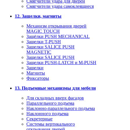
Смягчители удара для дверей
Cмягчители удара самоклеящиеся
12. Защелки, магниты
Механизм открывания дверей
MAGIC TOUCH
Защёлки PUSH MECHANICAL
Защелки T-PUSH
Защелки SALICE PUSH
MAGNETIC
Защелки SALICE PUSH
Защелки PUSH-LATCH и M-PUSH
Защелки
Магниты
Фиксаторы
13. Подъемные механизмы для мебели
Для складных вверх фасадов
Параллельного подъема
Наклонно-параллельного подъема
Наклонного подъема
Секретерные
Системы вертикального
открывания дверей