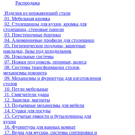
Распродажа
Изделия из нержавеющей стали
01.
Мебельная кромка
02.
Столешницы для кухни, кромка для
столешниц, стеновые панели
03.
Пристеночные бортики
04.
Алюминиевые профили для столешниц
05.
Гигиенические поддоны, защитные
накладки, базы под холодильник
06.
Цокольные системы
07.
Ножки под цоколь, опорные, колеса
08.
Системы трансформации столов,
механизмы поворота
09.
Механизмы и фурнитура для изготовления
столов
10.
Петли мебельные
11.
Смягчители удара
12.
Защелки, магниты
13.
Подъемные механизмы для мебели
14.
Сушки для посуды
15.
Сетчатые емкости и бутылочницы для
кухни
16.
Фурнитура для ванных комнат
17.
Ведра для мусора, системы сортировки и