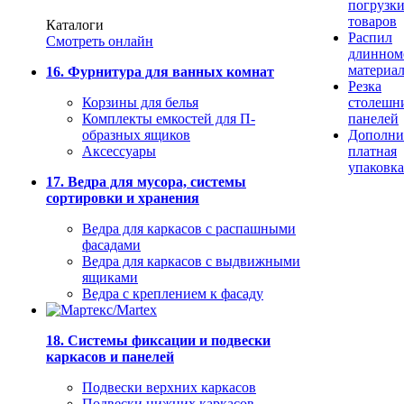
погрузк
товаров
Каталоги
Распил
Смотреть онлайн
длинном
материа
16. Фурнитура для ванных комнат
Резка
Корзины для белья
столешн
Комплекты емкостей для П-
панелей
образных ящиков
Дополни
Аксессуары
платная
упаковка
17. Ведра для мусора, системы
сортировки и хранения
Ведра для каркасов с распашными
фасадами
Ведра для каркасов с выдвижными
ящиками
Ведра с креплением к фасаду
18. Системы фиксации и подвески
каркасов и панелей
Подвески верхних каркасов
Подвески нижних каркасов