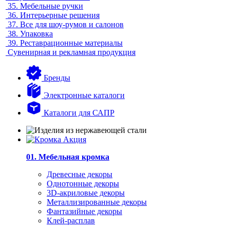
35.
Мебельные ручки
36.
Интерьерные решения
37.
Все для шоу-румов и салонов
38.
Упаковка
39.
Реставрационные материалы
Сувенирная и рекламная продукция
Бренды
Электронные каталоги
Каталоги для САПР
01. Мебельная кромка
Древесные декоры
Однотонные декоры
3D-акриловые декоры
Металлизированные декоры
Фантазийные декоры
Клей-расплав