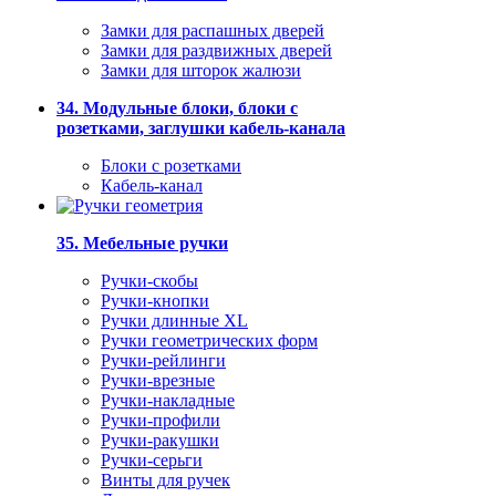
Замки для распашных дверей
Замки для раздвижных дверей
Замки для шторок жалюзи
34. Модульные блоки, блоки с
розетками, заглушки кабель-канала
Блоки с розетками
Кабель-канал
35. Мебельные ручки
Ручки-скобы
Ручки-кнопки
Ручки длинные XL
Ручки геометрических форм
Ручки-рейлинги
Ручки-врезные
Ручки-накладные
Ручки-профили
Ручки-ракушки
Ручки-серьги
Винты для ручек