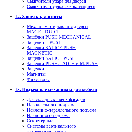
Смягчители удара для дверей
Cмягчители удара самоклеящиеся
12. Защелки, магниты
Механизм открывания дверей
MAGIC TOUCH
Защёлки PUSH MECHANICAL
Защелки T-PUSH
Защелки SALICE PUSH
MAGNETIC
Защелки SALICE PUSH
Защелки PUSH-LATCH и M-PUSH
Защелки
Магниты
Фиксаторы
13. Подъемные механизмы для мебели
Для складных вверх фасадов
Параллельного подъема
Наклонно-параллельного подъема
Наклонного подъема
Секретерные
Системы вертикального
открывания дверей