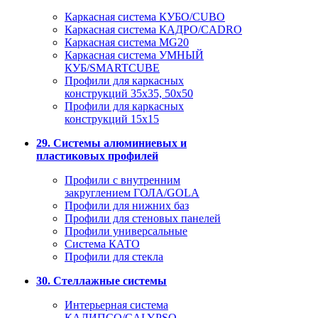
Каркасная система КУБО/CUBO
Каркасная система КАДРО/CADRO
Каркасная система MG20
Каркасная система УМНЫЙ
КУБ/SMARTCUBE
Профили для каркасных
конструкций 35x35, 50x50
Профили для каркасных
конструкций 15х15
29. Системы алюминиевых и
пластиковых профилей
Профили с внутренним
закруглением ГОЛА/GOLA
Профили для нижних баз
Профили для стеновых панелей
Профили универсальные
Система КАТО
Профили для стекла
30. Стеллажные системы
Интерьерная система
КАЛИПСО/CALYPSO