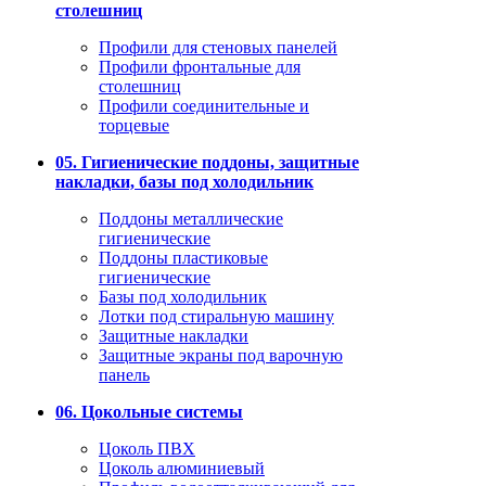
столешниц
Профили для стеновых панелей
Профили фронтальные для
столешниц
Профили соединительные и
торцевые
05. Гигиенические поддоны, защитные
накладки, базы под холодильник
Поддоны металлические
гигиенические
Поддоны пластиковые
гигиенические
Базы под холодильник
Лотки под стиральную машину
Защитные накладки
Защитные экраны под варочную
панель
06. Цокольные системы
Цоколь ПВХ
Цоколь алюминиевый