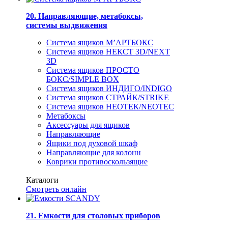
20. Направляющие, метабоксы,
системы выдвижения
Система ящиков М’АРТБОКС
Система ящиков НЕКСТ 3D/NEXT
3D
Система ящиков ПРОСТО
БОКС/SIMPLE BOX
Система ящиков ИНДИГО/INDIGO
Система ящиков СТРАЙК/STRIKE
Система ящиков НЕОТЕК/NEOTEC
Метабоксы
Аксессуары для ящиков
Направляющие
Ящики под духовой шкаф
Направляющие для колонн
Коврики противоскользящие
Каталоги
Смотреть онлайн
21. Емкости для столовых приборов