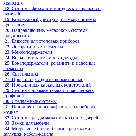
хранения
18.
Системы фиксации и подвески каркасов и
панелей
19.
Крепежная фурнитура, стяжки, системы
крепления
20.
Направляющие, метабоксы, системы
выдвижения
21.
Емкости для столовых приборов
22.
Декоративные элементы
23.
Менсолодержатели
24.
Вешалки и крючки для одежды
25.
Бокалодержатели, рейлинги и навесные
элементы
26.
Светильники
27.
Профили фасадные алюминиевые
28.
Профили для каркасных конструкций
29.
Системы алюминиевых и пластиковых
профилей
30.
Стеллажные системы
31.
Наполнение для шкафов и гардеробных
комнат
32.
Системы раздвижных и складных дверей
33.
Замки для мебели
34.
Модульные блоки, блоки с розетками,
заглушки кабель-канала