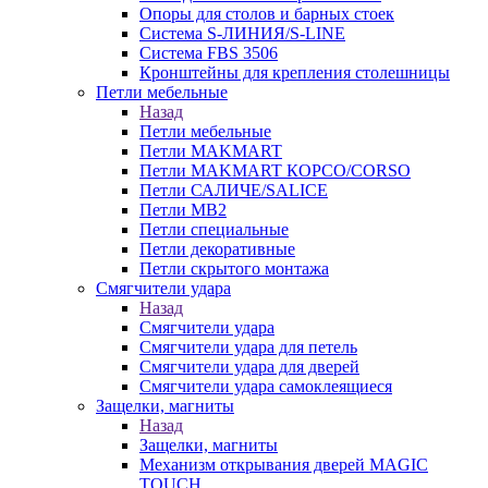
Опоры для столов и барных стоек
Система S-ЛИНИЯ/S-LINE
Система FBS 3506
Кронштейны для крепления столешницы
Петли мебельные
Назад
Петли мебельные
Петли MAKMART
Петли MAKMART КОРСО/CORSO
Петли САЛИЧЕ/SALICE
Петли MB2
Петли специальные
Петли декоративные
Петли скрытого монтажа
Смягчители удара
Назад
Смягчители удара
Смягчители удара для петель
Смягчители удара для дверей
Cмягчители удара самоклеящиеся
Защелки, магниты
Назад
Защелки, магниты
Механизм открывания дверей MAGIC
TOUCH