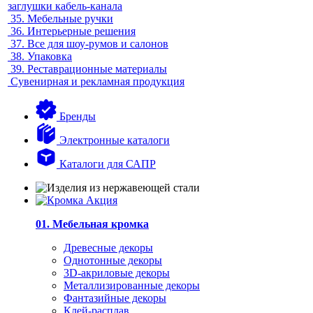
заглушки кабель-канала
35.
Мебельные ручки
36.
Интерьерные решения
37.
Все для шоу-румов и салонов
38.
Упаковка
39.
Реставрационные материалы
Сувенирная и рекламная продукция
Бренды
Электронные каталоги
Каталоги для САПР
01. Мебельная кромка
Древесные декоры
Однотонные декоры
3D-акриловые декоры
Металлизированные декоры
Фантазийные декоры
Клей-расплав