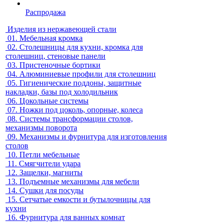
Распродажа
Изделия из нержавеющей стали
01.
Мебельная кромка
02.
Столешницы для кухни, кромка для
столешниц, стеновые панели
03.
Пристеночные бортики
04.
Алюминиевые профили для столешниц
05.
Гигиенические поддоны, защитные
накладки, базы под холодильник
06.
Цокольные системы
07.
Ножки под цоколь, опорные, колеса
08.
Системы трансформации столов,
механизмы поворота
09.
Механизмы и фурнитура для изготовления
столов
10.
Петли мебельные
11.
Смягчители удара
12.
Защелки, магниты
13.
Подъемные механизмы для мебели
14.
Сушки для посуды
15.
Сетчатые емкости и бутылочницы для
кухни
16.
Фурнитура для ванных комнат