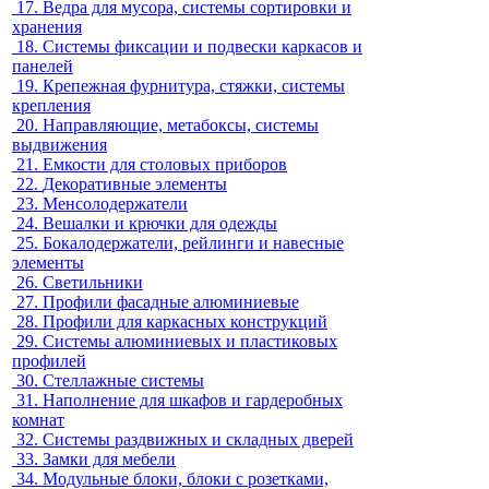
17.
Ведра для мусора, системы сортировки и
хранения
18.
Системы фиксации и подвески каркасов и
панелей
19.
Крепежная фурнитура, стяжки, системы
крепления
20.
Направляющие, метабоксы, системы
выдвижения
21.
Емкости для столовых приборов
22.
Декоративные элементы
23.
Менсолодержатели
24.
Вешалки и крючки для одежды
25.
Бокалодержатели, рейлинги и навесные
элементы
26.
Светильники
27.
Профили фасадные алюминиевые
28.
Профили для каркасных конструкций
29.
Системы алюминиевых и пластиковых
профилей
30.
Стеллажные системы
31.
Наполнение для шкафов и гардеробных
комнат
32.
Системы раздвижных и складных дверей
33.
Замки для мебели
34.
Модульные блоки, блоки с розетками,