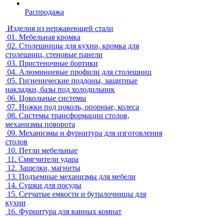
Распродажа
Изделия из нержавеющей стали
01.
Мебельная кромка
02.
Столешницы для кухни, кромка для
столешниц, стеновые панели
03.
Пристеночные бортики
04.
Алюминиевые профили для столешниц
05.
Гигиенические поддоны, защитные
накладки, базы под холодильник
06.
Цокольные системы
07.
Ножки под цоколь, опорные, колеса
08.
Системы трансформации столов,
механизмы поворота
09.
Механизмы и фурнитура для изготовления
столов
10.
Петли мебельные
11.
Смягчители удара
12.
Защелки, магниты
13.
Подъемные механизмы для мебели
14.
Сушки для посуды
15.
Сетчатые емкости и бутылочницы для
кухни
16.
Фурнитура для ванных комнат