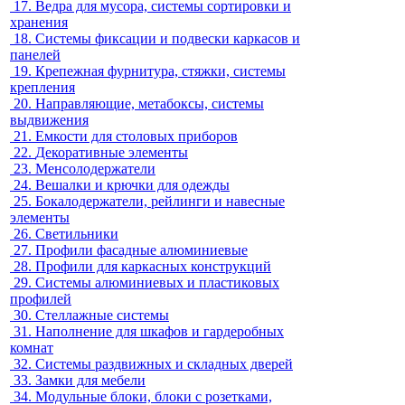
17.
Ведра для мусора, системы сортировки и
хранения
18.
Системы фиксации и подвески каркасов и
панелей
19.
Крепежная фурнитура, стяжки, системы
крепления
20.
Направляющие, метабоксы, системы
выдвижения
21.
Емкости для столовых приборов
22.
Декоративные элементы
23.
Менсолодержатели
24.
Вешалки и крючки для одежды
25.
Бокалодержатели, рейлинги и навесные
элементы
26.
Светильники
27.
Профили фасадные алюминиевые
28.
Профили для каркасных конструкций
29.
Системы алюминиевых и пластиковых
профилей
30.
Стеллажные системы
31.
Наполнение для шкафов и гардеробных
комнат
32.
Системы раздвижных и складных дверей
33.
Замки для мебели
34.
Модульные блоки, блоки с розетками,