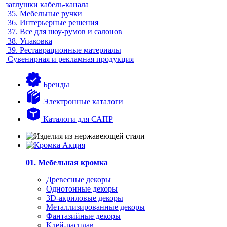
заглушки кабель-канала
35.
Мебельные ручки
36.
Интерьерные решения
37.
Все для шоу-румов и салонов
38.
Упаковка
39.
Реставрационные материалы
Сувенирная и рекламная продукция
Бренды
Электронные каталоги
Каталоги для САПР
01. Мебельная кромка
Древесные декоры
Однотонные декоры
3D-акриловые декоры
Металлизированные декоры
Фантазийные декоры
Клей-расплав