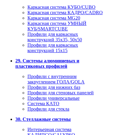
Каркасная система КУБО/CUBO
Каркасная система КАДРО/CADRO
Каркасная система MG20
Каркасная система УМНЫЙ
КУБ/SMARTCUBE
Профили для каркасных
конструкций 35x35, 50x50
Профили для каркасных
конструкций 15х15
29. Системы алюминиевых и
пластиковых профилей
Профили с внутренним
закруглением ГОЛА/GOLA
Профили для нижних баз
Профили для стеновых панелей
Профили универсальные
Система КАТО
Профили для стекла
30. Стеллажные системы
Интерьерная система
КАЛИПСО/CALYPSO