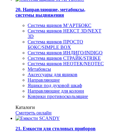
20. Направляющие, метабоксы,
системы выдвижения
Система ящиков М’АРТБОКС
Система ящиков НЕКСТ 3D/NEXT
3D
Система ящиков ПРОСТО
БОКС/SIMPLE BOX
Система ящиков ИНДИГО/INDIGO
Система ящиков СТРАЙК/STRIKE
Система ящиков НЕОТЕК/NEOTEC
Метабоксы
Аксессуары для ящиков
Направляющие
Ящики под духовой шкаф
Направляющие для колонн
Коврики противоскользящие
Каталоги
Смотреть онлайн
21. Емкости для столовых приборов