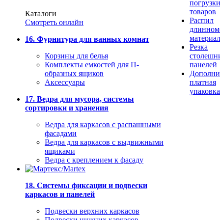
погрузк
товаров
Каталоги
Распил
Смотреть онлайн
длинном
материа
16. Фурнитура для ванных комнат
Резка
Корзины для белья
столешн
Комплекты емкостей для П-
панелей
образных ящиков
Дополни
Аксессуары
платная
упаковка
17. Ведра для мусора, системы
сортировки и хранения
Ведра для каркасов с распашными
фасадами
Ведра для каркасов с выдвижными
ящиками
Ведра с креплением к фасаду
18. Системы фиксации и подвески
каркасов и панелей
Подвески верхних каркасов
Подвески нижних каркасов