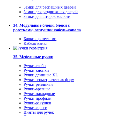
Замки для распашных дверей
Замки для раздвижных дверей
Замки для шторок жалюзи
34. Модульные блоки, блоки с
розетками, заглушки кабель-канала
Блоки с розетками
Кабель-канал
35. Мебельные ручки
Ручки-скобы
Ручки-кнопки
Ручки длинные XL
Ручки геометрических форм
Ручки-рейлинги
Ручки-врезные
Ручки-накладные
Ручки-профили
Ручки-ракушки
Ручки-серьги
Винты для ручек