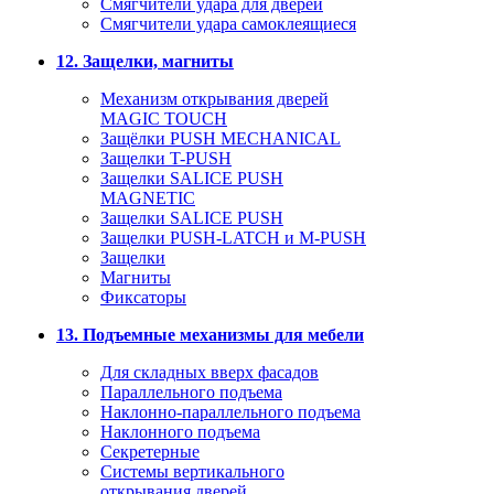
Смягчители удара для дверей
Cмягчители удара самоклеящиеся
12. Защелки, магниты
Механизм открывания дверей
MAGIC TOUCH
Защёлки PUSH MECHANICAL
Защелки T-PUSH
Защелки SALICE PUSH
MAGNETIC
Защелки SALICE PUSH
Защелки PUSH-LATCH и M-PUSH
Защелки
Магниты
Фиксаторы
13. Подъемные механизмы для мебели
Для складных вверх фасадов
Параллельного подъема
Наклонно-параллельного подъема
Наклонного подъема
Секретерные
Системы вертикального
открывания дверей