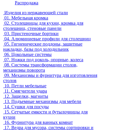
Распродажа
Изделия из нержавеющей стали
01.
Мебельная кромка
02.
Столешницы для кухни, кромка для
столешниц, стеновые панели
03.
Пристеночные бортики
04.
Алюминиевые профили для столешниц
05.
Гигиенические поддоны, защитные
накладки, базы под холодильник
06.
Цокольные системы
07.
Ножки под цоколь, опорные, колеса
08.
Системы трансформации столов,
механизмы поворота
09.
Механизмы и фурнитура для изготовления
столов
10.
Петли мебельные
11.
Смягчители удара
12.
Защелки, магниты
13.
Подъемные механизмы для мебели
14.
Сушки для посуды
15.
Сетчатые емкости и бутылочницы для
кухни
16.
Фурнитура для ванных комнат
17.
Ведра для мусора, системы сортировки и