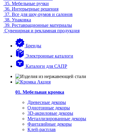
35.
Мебельные ручки
36.
Интерьерные решения
37.
Все для шоу-румов и салонов
38.
Упаковка
39.
Реставрационные материалы
Сувенирная и рекламная продукция
Бренды
Электронные каталоги
Каталоги для САПР
01. Мебельная кромка
Древесные декоры
Однотонные декоры
3D-акриловые декоры
Металлизированные декоры
Фантазийные декоры
Клей-расплав