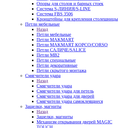
Опоры для столов и барных стоек
Система S-ЛИНИЯ/S-LINE
Система FBS 3506
Кронштейны для крепления столешницы
Петли мебельные
Назад
Петли мебельные
Петли MAKMART
Петли MAKMART КОРСО/CORSO
Петли САЛИЧЕ/SALICE
Петли MB2
Петли специальные
Петли декоративные
Петли скрытого монтажа
Смягчители удара
Назад
Смягчители удара
Смягчители удара для петель
Смягчители удара для дверей
Cмягчители удара самоклеящиеся
Защелки, магниты
Назад
Защелки, магниты
Механизм открывания дверей MAGIC
TOUCH