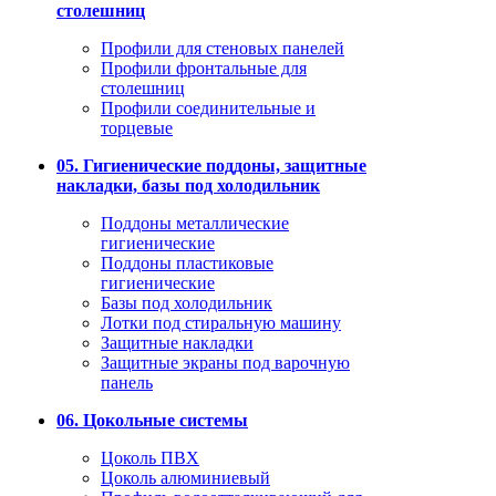
столешниц
Профили для стеновых панелей
Профили фронтальные для
столешниц
Профили соединительные и
торцевые
05. Гигиенические поддоны, защитные
накладки, базы под холодильник
Поддоны металлические
гигиенические
Поддоны пластиковые
гигиенические
Базы под холодильник
Лотки под стиральную машину
Защитные накладки
Защитные экраны под варочную
панель
06. Цокольные системы
Цоколь ПВХ
Цоколь алюминиевый