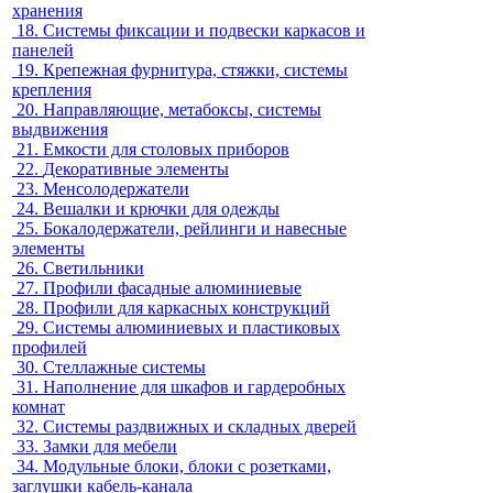
хранения
18.
Системы фиксации и подвески каркасов и
панелей
19.
Крепежная фурнитура, стяжки, системы
крепления
20.
Направляющие, метабоксы, системы
выдвижения
21.
Емкости для столовых приборов
22.
Декоративные элементы
23.
Менсолодержатели
24.
Вешалки и крючки для одежды
25.
Бокалодержатели, рейлинги и навесные
элементы
26.
Светильники
27.
Профили фасадные алюминиевые
28.
Профили для каркасных конструкций
29.
Системы алюминиевых и пластиковых
профилей
30.
Стеллажные системы
31.
Наполнение для шкафов и гардеробных
комнат
32.
Системы раздвижных и складных дверей
33.
Замки для мебели
34.
Модульные блоки, блоки с розетками,
заглушки кабель-канала