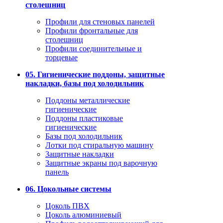
столешниц
Профили для стеновых панелей
Профили фронтальные для
столешниц
Профили соединительные и
торцевые
05. Гигиенические поддоны, защитные
накладки, базы под холодильник
Поддоны металлические
гигиенические
Поддоны пластиковые
гигиенические
Базы под холодильник
Лотки под стиральную машину
Защитные накладки
Защитные экраны под варочную
панель
06. Цокольные системы
Цоколь ПВХ
Цоколь алюминиевый