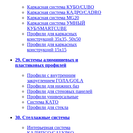
Каркасная система КУБО/CUBO
Каркасная система КАДРО/CADRO
Каркасная система MG20
Каркасная система УМНЫЙ
КУБ/SMARTCUBE
Профили для каркасных
конструкций 35x35, 50x50
Профили для каркасных
конструкций 15х15
29. Системы алюминиевых и
пластиковых профилей
Профили с внутренним
закруглением ГОЛА/GOLA
Профили для нижних баз
Профили для стеновых панелей
Профили универсальные
Система КАТО
Профили для стекла
30. Стеллажные системы
Интерьерная система
КАЛИПСО/CALYPSO