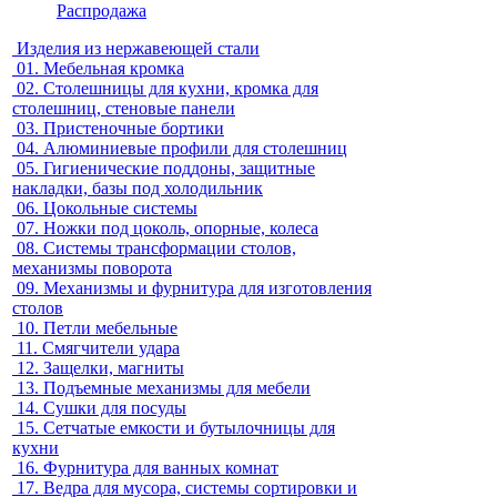
Распродажа
Изделия из нержавеющей стали
01.
Мебельная кромка
02.
Столешницы для кухни, кромка для
столешниц, стеновые панели
03.
Пристеночные бортики
04.
Алюминиевые профили для столешниц
05.
Гигиенические поддоны, защитные
накладки, базы под холодильник
06.
Цокольные системы
07.
Ножки под цоколь, опорные, колеса
08.
Системы трансформации столов,
механизмы поворота
09.
Механизмы и фурнитура для изготовления
столов
10.
Петли мебельные
11.
Смягчители удара
12.
Защелки, магниты
13.
Подъемные механизмы для мебели
14.
Сушки для посуды
15.
Сетчатые емкости и бутылочницы для
кухни
16.
Фурнитура для ванных комнат
17.
Ведра для мусора, системы сортировки и