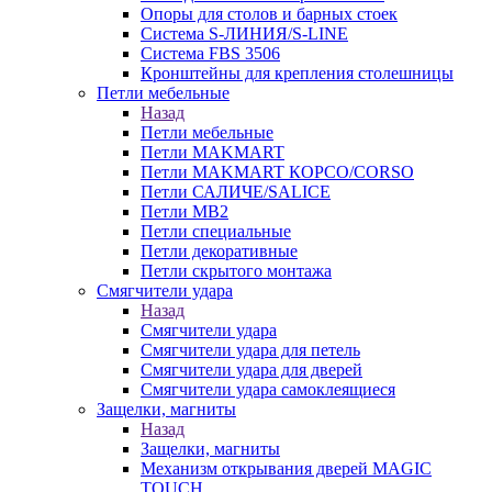
Опоры для столов и барных стоек
Система S-ЛИНИЯ/S-LINE
Система FBS 3506
Кронштейны для крепления столешницы
Петли мебельные
Назад
Петли мебельные
Петли MAKMART
Петли MAKMART КОРСО/CORSO
Петли САЛИЧЕ/SALICE
Петли MB2
Петли специальные
Петли декоративные
Петли скрытого монтажа
Смягчители удара
Назад
Смягчители удара
Смягчители удара для петель
Смягчители удара для дверей
Cмягчители удара самоклеящиеся
Защелки, магниты
Назад
Защелки, магниты
Механизм открывания дверей MAGIC
TOUCH