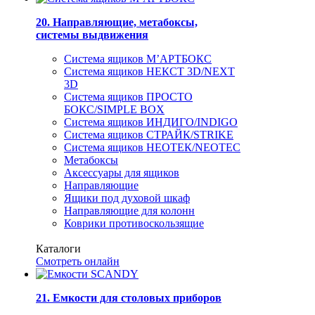
20. Направляющие, метабоксы,
системы выдвижения
Система ящиков М’АРТБОКС
Система ящиков НЕКСТ 3D/NEXT
3D
Система ящиков ПРОСТО
БОКС/SIMPLE BOX
Система ящиков ИНДИГО/INDIGO
Система ящиков СТРАЙК/STRIKE
Система ящиков НЕОТЕК/NEOTEC
Метабоксы
Аксессуары для ящиков
Направляющие
Ящики под духовой шкаф
Направляющие для колонн
Коврики противоскользящие
Каталоги
Смотреть онлайн
21. Емкости для столовых приборов