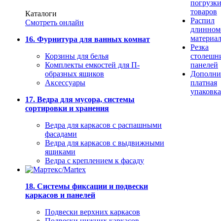
погрузк
товаров
Каталоги
Распил
Смотреть онлайн
длинном
материа
16. Фурнитура для ванных комнат
Резка
Корзины для белья
столешн
Комплекты емкостей для П-
панелей
образных ящиков
Дополни
Аксессуары
платная
упаковка
17. Ведра для мусора, системы
сортировки и хранения
Ведра для каркасов с распашными
фасадами
Ведра для каркасов с выдвижными
ящиками
Ведра с креплением к фасаду
18. Системы фиксации и подвески
каркасов и панелей
Подвески верхних каркасов
Подвески нижних каркасов