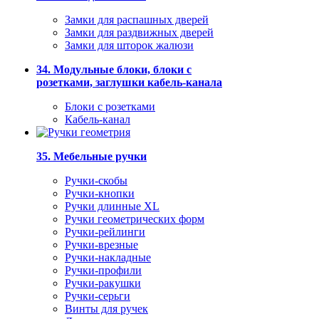
Замки для распашных дверей
Замки для раздвижных дверей
Замки для шторок жалюзи
34. Модульные блоки, блоки с
розетками, заглушки кабель-канала
Блоки с розетками
Кабель-канал
35. Мебельные ручки
Ручки-скобы
Ручки-кнопки
Ручки длинные XL
Ручки геометрических форм
Ручки-рейлинги
Ручки-врезные
Ручки-накладные
Ручки-профили
Ручки-ракушки
Ручки-серьги
Винты для ручек