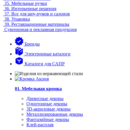
35.
Мебельные ручки
36.
Интерьерные решения
37.
Все для шоу-румов и салонов
38.
Упаковка
39.
Реставрационные материалы
Сувенирная и рекламная продукция
Бренды
Электронные каталоги
Каталоги для САПР
01. Мебельная кромка
Древесные декоры
Однотонные декоры
3D-акриловые декоры
Металлизированные декоры
Фантазийные декоры
Клей-расплав