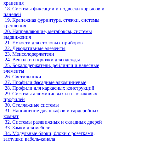
хранения
18.
Системы фиксации и подвески каркасов и
панелей
19.
Крепежная фурнитура, стяжки, системы
крепления
20.
Направляющие, метабоксы, системы
выдвижения
21.
Емкости для столовых приборов
22.
Декоративные элементы
23.
Менсолодержатели
24.
Вешалки и крючки для одежды
25.
Бокалодержатели, рейлинги и навесные
элементы
26.
Светильники
27.
Профили фасадные алюминиевые
28.
Профили для каркасных конструкций
29.
Системы алюминиевых и пластиковых
профилей
30.
Стеллажные системы
31.
Наполнение для шкафов и гардеробных
комнат
32.
Системы раздвижных и складных дверей
33.
Замки для мебели
34.
Модульные блоки, блоки с розетками,
заглушки кабель-канала