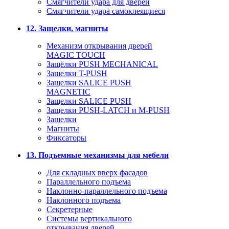
Смягчители удара для дверей
Cмягчители удара самоклеящиеся
12. Защелки, магниты
Механизм открывания дверей
MAGIC TOUCH
Защёлки PUSH MECHANICAL
Защелки T-PUSH
Защелки SALICE PUSH
MAGNETIC
Защелки SALICE PUSH
Защелки PUSH-LATCH и M-PUSH
Защелки
Магниты
Фиксаторы
13. Подъемные механизмы для мебели
Для складных вверх фасадов
Параллельного подъема
Наклонно-параллельного подъема
Наклонного подъема
Секретерные
Системы вертикального
открывания дверей