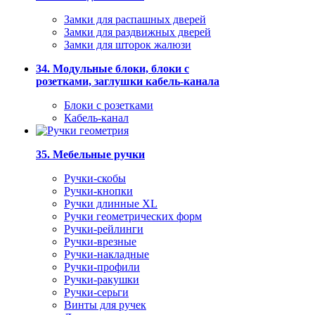
Замки для распашных дверей
Замки для раздвижных дверей
Замки для шторок жалюзи
34. Модульные блоки, блоки с
розетками, заглушки кабель-канала
Блоки с розетками
Кабель-канал
35. Мебельные ручки
Ручки-скобы
Ручки-кнопки
Ручки длинные XL
Ручки геометрических форм
Ручки-рейлинги
Ручки-врезные
Ручки-накладные
Ручки-профили
Ручки-ракушки
Ручки-серьги
Винты для ручек