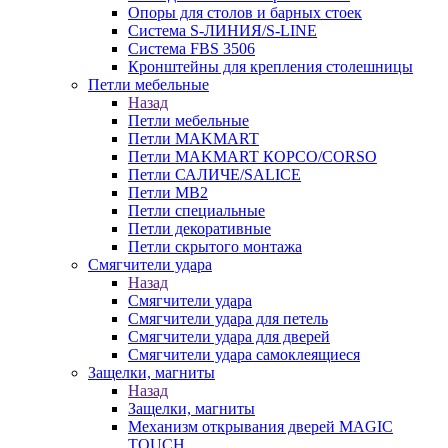
Опоры для столов и барных стоек
Система S-ЛИНИЯ/S-LINE
Система FBS 3506
Кронштейны для крепления столешницы
Петли мебельные
Назад
Петли мебельные
Петли MAKMART
Петли MAKMART КОРСО/CORSO
Петли САЛИЧЕ/SALICE
Петли MB2
Петли специальные
Петли декоративные
Петли скрытого монтажа
Смягчители удара
Назад
Смягчители удара
Смягчители удара для петель
Смягчители удара для дверей
Cмягчители удара самоклеящиеся
Защелки, магниты
Назад
Защелки, магниты
Механизм открывания дверей MAGIC
TOUCH