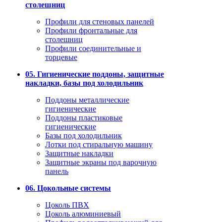
столешниц
Профили для стеновых панелей
Профили фронтальные для
столешниц
Профили соединительные и
торцевые
05. Гигиенические поддоны, защитные
накладки, базы под холодильник
Поддоны металлические
гигиенические
Поддоны пластиковые
гигиенические
Базы под холодильник
Лотки под стиральную машину
Защитные накладки
Защитные экраны под варочную
панель
06. Цокольные системы
Цоколь ПВХ
Цоколь алюминиевый