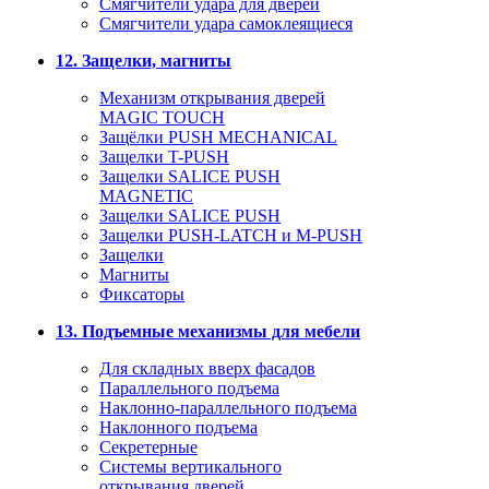
Смягчители удара для дверей
Cмягчители удара самоклеящиеся
12. Защелки, магниты
Механизм открывания дверей
MAGIC TOUCH
Защёлки PUSH MECHANICAL
Защелки T-PUSH
Защелки SALICE PUSH
MAGNETIC
Защелки SALICE PUSH
Защелки PUSH-LATCH и M-PUSH
Защелки
Магниты
Фиксаторы
13. Подъемные механизмы для мебели
Для складных вверх фасадов
Параллельного подъема
Наклонно-параллельного подъема
Наклонного подъема
Секретерные
Системы вертикального
открывания дверей