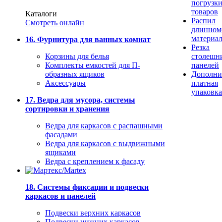
погрузк
товаров
Каталоги
Распил
Смотреть онлайн
длинном
материа
16. Фурнитура для ванных комнат
Резка
Корзины для белья
столешн
Комплекты емкостей для П-
панелей
образных ящиков
Дополни
Аксессуары
платная
упаковка
17. Ведра для мусора, системы
сортировки и хранения
Ведра для каркасов с распашными
фасадами
Ведра для каркасов с выдвижными
ящиками
Ведра с креплением к фасаду
18. Системы фиксации и подвески
каркасов и панелей
Подвески верхних каркасов
Подвески нижних каркасов