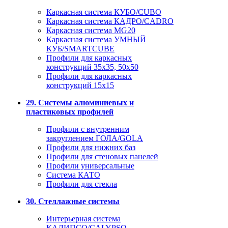
Каркасная система КУБО/CUBO
Каркасная система КАДРО/CADRO
Каркасная система MG20
Каркасная система УМНЫЙ
КУБ/SMARTCUBE
Профили для каркасных
конструкций 35x35, 50x50
Профили для каркасных
конструкций 15х15
29. Системы алюминиевых и
пластиковых профилей
Профили с внутренним
закруглением ГОЛА/GOLA
Профили для нижних баз
Профили для стеновых панелей
Профили универсальные
Система КАТО
Профили для стекла
30. Стеллажные системы
Интерьерная система
КАЛИПСО/CALYPSO