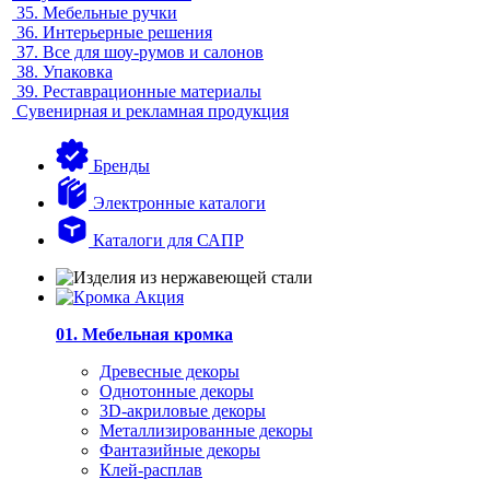
35.
Мебельные ручки
36.
Интерьерные решения
37.
Все для шоу-румов и салонов
38.
Упаковка
39.
Реставрационные материалы
Сувенирная и рекламная продукция
Бренды
Электронные каталоги
Каталоги для САПР
01. Мебельная кромка
Древесные декоры
Однотонные декоры
3D-акриловые декоры
Металлизированные декоры
Фантазийные декоры
Клей-расплав