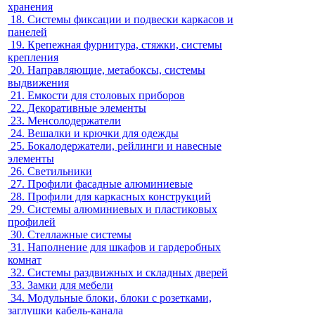
хранения
18.
Системы фиксации и подвески каркасов и
панелей
19.
Крепежная фурнитура, стяжки, системы
крепления
20.
Направляющие, метабоксы, системы
выдвижения
21.
Емкости для столовых приборов
22.
Декоративные элементы
23.
Менсолодержатели
24.
Вешалки и крючки для одежды
25.
Бокалодержатели, рейлинги и навесные
элементы
26.
Светильники
27.
Профили фасадные алюминиевые
28.
Профили для каркасных конструкций
29.
Системы алюминиевых и пластиковых
профилей
30.
Стеллажные системы
31.
Наполнение для шкафов и гардеробных
комнат
32.
Системы раздвижных и складных дверей
33.
Замки для мебели
34.
Модульные блоки, блоки с розетками,
заглушки кабель-канала