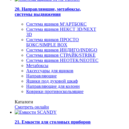
20. Направляющие, метабоксы,
системы выдвижения
Система ящиков М’АРТБОКС
Система ящиков НЕКСТ 3D/NEXT
3D
Система ящиков ПРОСТО
БОКС/SIMPLE BOX
Система ящиков ИНДИГО/INDIGO
Система ящиков СТРАЙК/STRIKE
Система ящиков НЕОТЕК/NEOTEC
Метабоксы
Аксессуары для ящиков
Направляющие
Ящики под духовой шкаф
Направляющие для колонн
Коврики противоскользящие
Каталоги
Смотреть онлайн
21. Емкости для столовых приборов