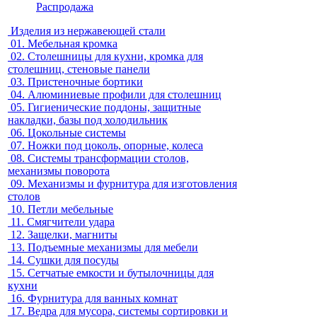
Распродажа
Изделия из нержавеющей стали
01.
Мебельная кромка
02.
Столешницы для кухни, кромка для
столешниц, стеновые панели
03.
Пристеночные бортики
04.
Алюминиевые профили для столешниц
05.
Гигиенические поддоны, защитные
накладки, базы под холодильник
06.
Цокольные системы
07.
Ножки под цоколь, опорные, колеса
08.
Системы трансформации столов,
механизмы поворота
09.
Механизмы и фурнитура для изготовления
столов
10.
Петли мебельные
11.
Смягчители удара
12.
Защелки, магниты
13.
Подъемные механизмы для мебели
14.
Сушки для посуды
15.
Сетчатые емкости и бутылочницы для
кухни
16.
Фурнитура для ванных комнат
17.
Ведра для мусора, системы сортировки и