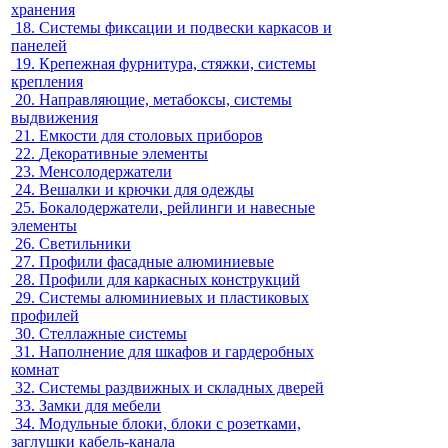
хранения
18.
Системы фиксации и подвески каркасов и
панелей
19.
Крепежная фурнитура, стяжки, системы
крепления
20.
Направляющие, метабоксы, системы
выдвижения
21.
Емкости для столовых приборов
22.
Декоративные элементы
23.
Менсолодержатели
24.
Вешалки и крючки для одежды
25.
Бокалодержатели, рейлинги и навесные
элементы
26.
Светильники
27.
Профили фасадные алюминиевые
28.
Профили для каркасных конструкций
29.
Системы алюминиевых и пластиковых
профилей
30.
Стеллажные системы
31.
Наполнение для шкафов и гардеробных
комнат
32.
Системы раздвижных и складных дверей
33.
Замки для мебели
34.
Модульные блоки, блоки с розетками,
заглушки кабель-канала