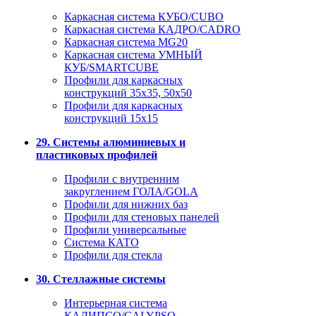
Каркасная система КУБО/CUBO
Каркасная система КАДРО/CADRO
Каркасная система MG20
Каркасная система УМНЫЙ
КУБ/SMARTCUBE
Профили для каркасных
конструкций 35x35, 50x50
Профили для каркасных
конструкций 15х15
29. Системы алюминиевых и
пластиковых профилей
Профили с внутренним
закруглением ГОЛА/GOLA
Профили для нижних баз
Профили для стеновых панелей
Профили универсальные
Система КАТО
Профили для стекла
30. Стеллажные системы
Интерьерная система
КАЛИПСО/CALYPSO