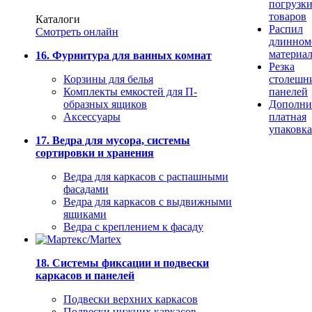
погрузк
товаров
Каталоги
Распил
Смотреть онлайн
длинном
материа
16. Фурнитура для ванных комнат
Резка
Корзины для белья
столешн
Комплекты емкостей для П-
панелей
образных ящиков
Дополни
Аксессуары
платная
упаковка
17. Ведра для мусора, системы
сортировки и хранения
Ведра для каркасов с распашными
фасадами
Ведра для каркасов с выдвижными
ящиками
Ведра с креплением к фасаду
18. Системы фиксации и подвески
каркасов и панелей
Подвески верхних каркасов
Подвески нижних каркасов