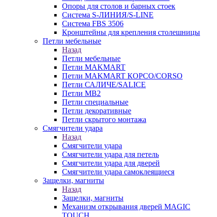
Опоры для столов и барных стоек
Система S-ЛИНИЯ/S-LINE
Система FBS 3506
Кронштейны для крепления столешницы
Петли мебельные
Назад
Петли мебельные
Петли MAKMART
Петли MAKMART КОРСО/CORSO
Петли САЛИЧЕ/SALICE
Петли MB2
Петли специальные
Петли декоративные
Петли скрытого монтажа
Смягчители удара
Назад
Смягчители удара
Смягчители удара для петель
Смягчители удара для дверей
Cмягчители удара самоклеящиеся
Защелки, магниты
Назад
Защелки, магниты
Механизм открывания дверей MAGIC
TOUCH