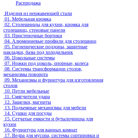
Распродажа
Изделия из нержавеющей стали
01.
Мебельная кромка
02.
Столешницы для кухни, кромка для
столешниц, стеновые панели
03.
Пристеночные бортики
04.
Алюминиевые профили для столешниц
05.
Гигиенические поддоны, защитные
накладки, базы под холодильник
06.
Цокольные системы
07.
Ножки под цоколь, опорные, колеса
08.
Системы трансформации столов,
механизмы поворота
09.
Механизмы и фурнитура для изготовления
столов
10.
Петли мебельные
11.
Смягчители удара
12.
Защелки, магниты
13.
Подъемные механизмы для мебели
14.
Сушки для посуды
15.
Сетчатые емкости и бутылочницы для
кухни
16.
Фурнитура для ванных комнат
17.
Ведра для мусора, системы сортировки и