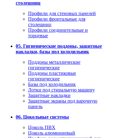
столешниц
Профили для стеновых панелей
Профили фронтальные для
столешниц
Профили соединительные и
торцевые
05. Гигиенические поддоны, защитные
накладки, базы под холодильник
Поддоны металлические
гигиенические
Поддоны пластиковые
гигиенические
Базы под холодильник
Лотки под стиральную машину
Защитные накладки
Защитные экраны под варочную
панель
06. Цокольные системы
Цоколь ПВХ
Цоколь алюминиевый