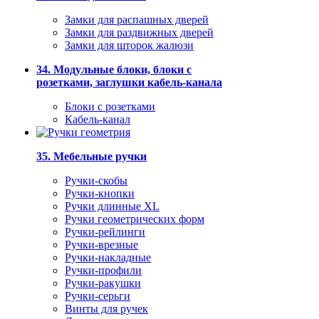
Замки для распашных дверей
Замки для раздвижных дверей
Замки для шторок жалюзи
34. Модульные блоки, блоки с
розетками, заглушки кабель-канала
Блоки с розетками
Кабель-канал
35. Мебельные ручки
Ручки-скобы
Ручки-кнопки
Ручки длинные XL
Ручки геометрических форм
Ручки-рейлинги
Ручки-врезные
Ручки-накладные
Ручки-профили
Ручки-ракушки
Ручки-серьги
Винты для ручек