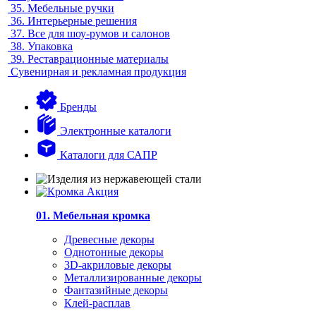
35.
Мебельные ручки
36.
Интерьерные решения
37.
Все для шоу-румов и салонов
38.
Упаковка
39.
Реставрационные материалы
Сувенирная и рекламная продукция
Бренды
Электронные каталоги
Каталоги для САПР
01. Мебельная кромка
Древесные декоры
Однотонные декоры
3D-акриловые декоры
Металлизированные декоры
Фантазийные декоры
Клей-расплав