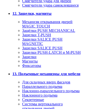
Смягчители удара для дверей
Cмягчители удара самоклеящиеся
12. Защелки, магниты
Механизм открывания дверей
MAGIC TOUCH
Защёлки PUSH MECHANICAL
Защелки T-PUSH
Защелки SALICE PUSH
MAGNETIC
Защелки SALICE PUSH
Защелки PUSH-LATCH и M-PUSH
Защелки
Магниты
Фиксаторы
13. Подъемные механизмы для мебели
Для складных вверх фасадов
Параллельного подъема
Наклонно-параллельного подъема
Наклонного подъема
Секретерные
Системы вертикального
открывания дверей