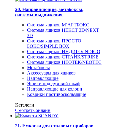
20. Направляющие, метабоксы,
системы выдвижения
Система ящиков М’АРТБОКС
Система ящиков НЕКСТ 3D/NEXT
3D
Система ящиков ПРОСТО
БОКС/SIMPLE BOX
Система ящиков ИНДИГО/INDIGO
Система ящиков СТРАЙК/STRIKE
Система ящиков НЕОТЕК/NEOTEC
Метабоксы
Аксессуары для ящиков
Направляющие
Ящики под духовой шкаф
Направляющие для колонн
Коврики противоскользящие
Каталоги
Смотреть онлайн
21. Емкости для столовых приборов