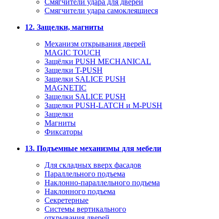
Смягчители удара для дверей
Cмягчители удара самоклеящиеся
12. Защелки, магниты
Механизм открывания дверей
MAGIC TOUCH
Защёлки PUSH MECHANICAL
Защелки T-PUSH
Защелки SALICE PUSH
MAGNETIC
Защелки SALICE PUSH
Защелки PUSH-LATCH и M-PUSH
Защелки
Магниты
Фиксаторы
13. Подъемные механизмы для мебели
Для складных вверх фасадов
Параллельного подъема
Наклонно-параллельного подъема
Наклонного подъема
Секретерные
Системы вертикального
открывания дверей