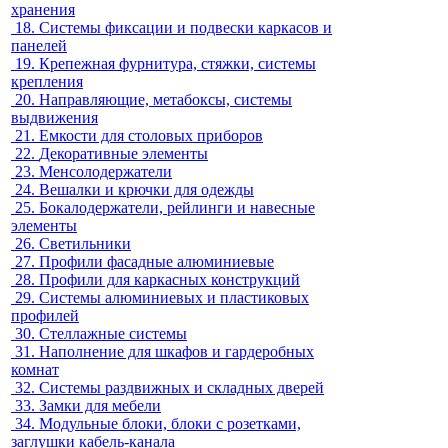
хранения
18.
Системы фиксации и подвески каркасов и
панелей
19.
Крепежная фурнитура, стяжки, системы
крепления
20.
Направляющие, метабоксы, системы
выдвижения
21.
Емкости для столовых приборов
22.
Декоративные элементы
23.
Менсолодержатели
24.
Вешалки и крючки для одежды
25.
Бокалодержатели, рейлинги и навесные
элементы
26.
Светильники
27.
Профили фасадные алюминиевые
28.
Профили для каркасных конструкций
29.
Системы алюминиевых и пластиковых
профилей
30.
Стеллажные системы
31.
Наполнение для шкафов и гардеробных
комнат
32.
Системы раздвижных и складных дверей
33.
Замки для мебели
34.
Модульные блоки, блоки с розетками,
заглушки кабель-канала