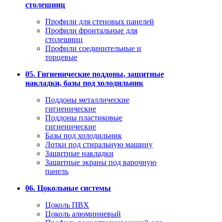
столешниц
Профили для стеновых панелей
Профили фронтальные для
столешниц
Профили соединительные и
торцевые
05. Гигиенические поддоны, защитные
накладки, базы под холодильник
Поддоны металлические
гигиенические
Поддоны пластиковые
гигиенические
Базы под холодильник
Лотки под стиральную машину
Защитные накладки
Защитные экраны под варочную
панель
06. Цокольные системы
Цоколь ПВХ
Цоколь алюминиевый