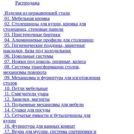
Распродажа
Изделия из нержавеющей стали
01.
Мебельная кромка
02.
Столешницы для кухни, кромка для
столешниц, стеновые панели
03.
Пристеночные бортики
04.
Алюминиевые профили для столешниц
05.
Гигиенические поддоны, защитные
накладки, базы под холодильник
06.
Цокольные системы
07.
Ножки под цоколь, опорные, колеса
08.
Системы трансформации столов,
механизмы поворота
09.
Механизмы и фурнитура для изготовления
столов
10.
Петли мебельные
11.
Смягчители удара
12.
Защелки, магниты
13.
Подъемные механизмы для мебели
14.
Сушки для посуды
15.
Сетчатые емкости и бутылочницы для
кухни
16.
Фурнитура для ванных комнат
17.
Ведра для мусора, системы сортировки и