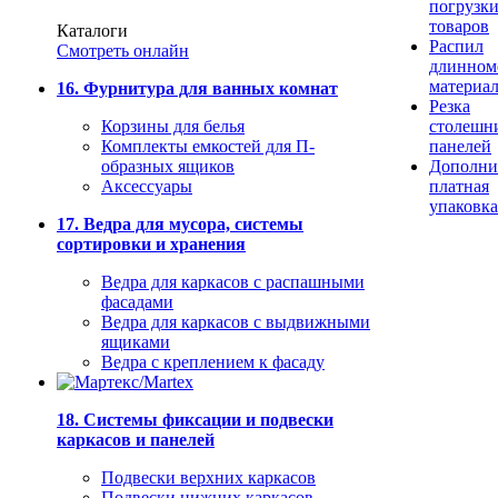
погрузк
товаров
Каталоги
Распил
Смотреть онлайн
длинном
материа
16. Фурнитура для ванных комнат
Резка
Корзины для белья
столешн
Комплекты емкостей для П-
панелей
образных ящиков
Дополни
Аксессуары
платная
упаковка
17. Ведра для мусора, системы
сортировки и хранения
Ведра для каркасов с распашными
фасадами
Ведра для каркасов с выдвижными
ящиками
Ведра с креплением к фасаду
18. Системы фиксации и подвески
каркасов и панелей
Подвески верхних каркасов
Подвески нижних каркасов