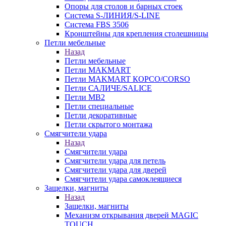
Опоры для столов и барных стоек
Система S-ЛИНИЯ/S-LINE
Система FBS 3506
Кронштейны для крепления столешницы
Петли мебельные
Назад
Петли мебельные
Петли MAKMART
Петли MAKMART КОРСО/CORSO
Петли САЛИЧЕ/SALICE
Петли MB2
Петли специальные
Петли декоративные
Петли скрытого монтажа
Смягчители удара
Назад
Смягчители удара
Смягчители удара для петель
Смягчители удара для дверей
Cмягчители удара самоклеящиеся
Защелки, магниты
Назад
Защелки, магниты
Механизм открывания дверей MAGIC
TOUCH