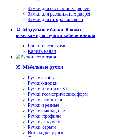
Замки для распашных дверей
Замки для раздвижных дверей
Замки для шторок жалюзи
34. Модульные блоки, блоки с
розетками, заглушки кабель-канала
Блоки с розетками
Кабель-канал
35. Мебельные ручки
Ручки-скобы
Ручки-кнопки
Ручки длинные XL
Ручки геометрических форм
Ручки-рейлинги
Ручки-врезные
Ручки-накладные
Ручки-профили
Ручки-ракушки
Ручки-серьги
Винты для ручек