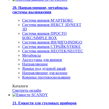
20. Направляющие, метабоксы,
системы выдвижения
Система ящиков М’АРТБОКС
Система ящиков НЕКСТ 3D/NEXT
3D
Система ящиков ПРОСТО
БОКС/SIMPLE BOX
Система ящиков ИНДИГО/INDIGO
Система ящиков СТРАЙК/STRIKE
Система ящиков НЕОТЕК/NEOTEC
Метабоксы
Аксессуары для ящиков
Направляющие
Ящики под духовой шкаф
Направляющие для колонн
Коврики противоскользящие
Каталоги
Смотреть онлайн
21. Емкости для столовых приборов