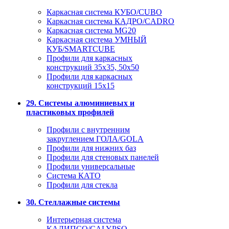
Каркасная система КУБО/CUBO
Каркасная система КАДРО/CADRO
Каркасная система MG20
Каркасная система УМНЫЙ
КУБ/SMARTCUBE
Профили для каркасных
конструкций 35x35, 50x50
Профили для каркасных
конструкций 15х15
29. Системы алюминиевых и
пластиковых профилей
Профили с внутренним
закруглением ГОЛА/GOLA
Профили для нижних баз
Профили для стеновых панелей
Профили универсальные
Система КАТО
Профили для стекла
30. Стеллажные системы
Интерьерная система
КАЛИПСО/CALYPSO