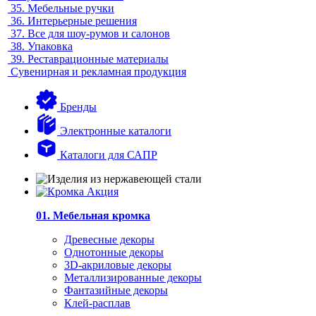
35.
Мебельные ручки
36.
Интерьерные решения
37.
Все для шоу-румов и салонов
38.
Упаковка
39.
Реставрационные материалы
Сувенирная и рекламная продукция
Бренды
Электронные каталоги
Каталоги для САПР
01. Мебельная кромка
Древесные декоры
Однотонные декоры
3D-акриловые декоры
Металлизированные декоры
Фантазийные декоры
Клей-расплав