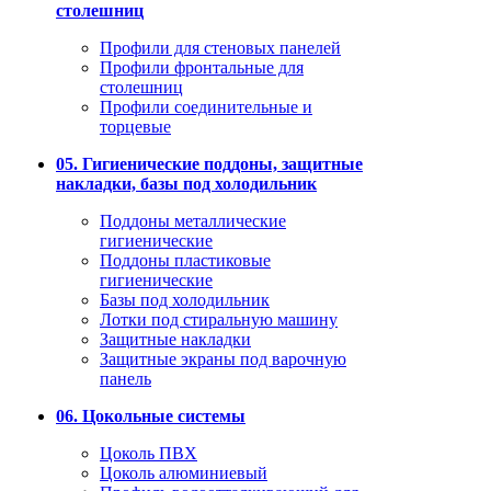
столешниц
Профили для стеновых панелей
Профили фронтальные для
столешниц
Профили соединительные и
торцевые
05. Гигиенические поддоны, защитные
накладки, базы под холодильник
Поддоны металлические
гигиенические
Поддоны пластиковые
гигиенические
Базы под холодильник
Лотки под стиральную машину
Защитные накладки
Защитные экраны под варочную
панель
06. Цокольные системы
Цоколь ПВХ
Цоколь алюминиевый