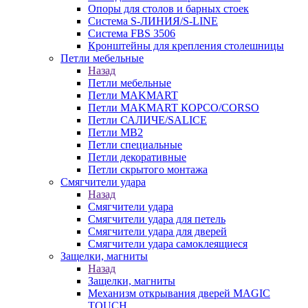
Опоры для столов и барных стоек
Система S-ЛИНИЯ/S-LINE
Система FBS 3506
Кронштейны для крепления столешницы
Петли мебельные
Назад
Петли мебельные
Петли MAKMART
Петли MAKMART КОРСО/CORSO
Петли САЛИЧЕ/SALICE
Петли MB2
Петли специальные
Петли декоративные
Петли скрытого монтажа
Смягчители удара
Назад
Смягчители удара
Смягчители удара для петель
Смягчители удара для дверей
Cмягчители удара самоклеящиеся
Защелки, магниты
Назад
Защелки, магниты
Механизм открывания дверей MAGIC
TOUCH