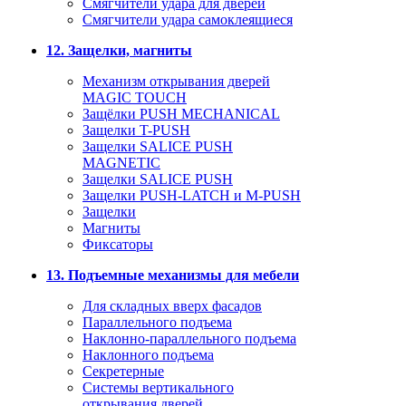
Смягчители удара для дверей
Cмягчители удара самоклеящиеся
12. Защелки, магниты
Механизм открывания дверей
MAGIC TOUCH
Защёлки PUSH MECHANICAL
Защелки T-PUSH
Защелки SALICE PUSH
MAGNETIC
Защелки SALICE PUSH
Защелки PUSH-LATCH и M-PUSH
Защелки
Магниты
Фиксаторы
13. Подъемные механизмы для мебели
Для складных вверх фасадов
Параллельного подъема
Наклонно-параллельного подъема
Наклонного подъема
Секретерные
Системы вертикального
открывания дверей