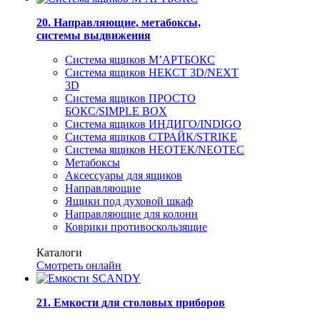
20. Направляющие, метабоксы,
системы выдвижения
Система ящиков М’АРТБОКС
Система ящиков НЕКСТ 3D/NEXT
3D
Система ящиков ПРОСТО
БОКС/SIMPLE BOX
Система ящиков ИНДИГО/INDIGO
Система ящиков СТРАЙК/STRIKE
Система ящиков НЕОТЕК/NEOTEC
Метабоксы
Аксессуары для ящиков
Направляющие
Ящики под духовой шкаф
Направляющие для колонн
Коврики противоскользящие
Каталоги
Смотреть онлайн
21. Емкости для столовых приборов