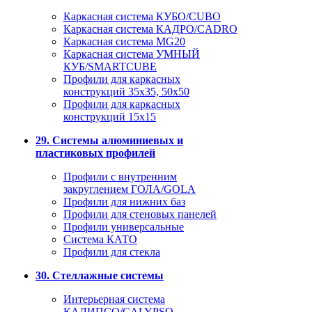
Каркасная система КУБО/CUBO
Каркасная система КАДРО/CADRO
Каркасная система MG20
Каркасная система УМНЫЙ
КУБ/SMARTCUBE
Профили для каркасных
конструкций 35x35, 50x50
Профили для каркасных
конструкций 15х15
29. Системы алюминиевых и
пластиковых профилей
Профили с внутренним
закруглением ГОЛА/GOLA
Профили для нижних баз
Профили для стеновых панелей
Профили универсальные
Система КАТО
Профили для стекла
30. Стеллажные системы
Интерьерная система
КАЛИПСО/CALYPSO