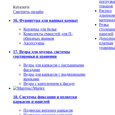
погрузк
товаров
Каталоги
Распил
Смотреть онлайн
длинном
материа
16. Фурнитура для ванных комнат
Резка
Корзины для белья
столешн
Комплекты емкостей для П-
панелей
образных ящиков
Дополни
Аксессуары
платная
упаковка
17. Ведра для мусора, системы
сортировки и хранения
Ведра для каркасов с распашными
фасадами
Ведра для каркасов с выдвижными
ящиками
Ведра с креплением к фасаду
18. Системы фиксации и подвески
каркасов и панелей
Подвески верхних каркасов
Подвески нижних каркасов