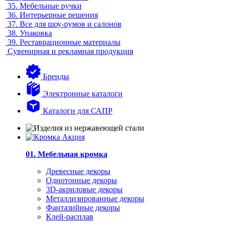
35.
Мебельные ручки
36.
Интерьерные решения
37.
Все для шоу-румов и салонов
38.
Упаковка
39.
Реставрационные материалы
Сувенирная и рекламная продукция
Бренды
Электронные каталоги
Каталоги для САПР
01. Мебельная кромка
Древесные декоры
Однотонные декоры
3D-акриловые декоры
Металлизированные декоры
Фантазийные декоры
Клей-расплав