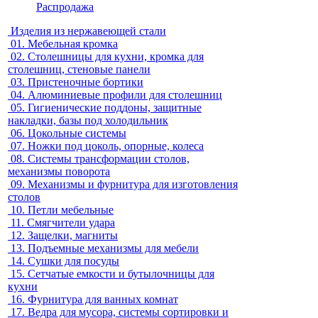
Распродажа
Изделия из нержавеющей стали
01.
Мебельная кромка
02.
Столешницы для кухни, кромка для
столешниц, стеновые панели
03.
Пристеночные бортики
04.
Алюминиевые профили для столешниц
05.
Гигиенические поддоны, защитные
накладки, базы под холодильник
06.
Цокольные системы
07.
Ножки под цоколь, опорные, колеса
08.
Системы трансформации столов,
механизмы поворота
09.
Механизмы и фурнитура для изготовления
столов
10.
Петли мебельные
11.
Смягчители удара
12.
Защелки, магниты
13.
Подъемные механизмы для мебели
14.
Сушки для посуды
15.
Сетчатые емкости и бутылочницы для
кухни
16.
Фурнитура для ванных комнат
17.
Ведра для мусора, системы сортировки и