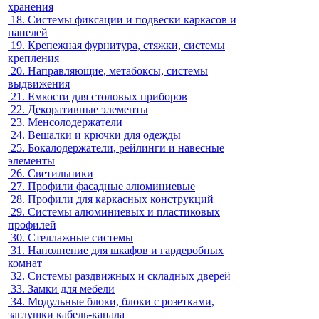
хранения
18.
Системы фиксации и подвески каркасов и
панелей
19.
Крепежная фурнитура, стяжки, системы
крепления
20.
Направляющие, метабоксы, системы
выдвижения
21.
Емкости для столовых приборов
22.
Декоративные элементы
23.
Менсолодержатели
24.
Вешалки и крючки для одежды
25.
Бокалодержатели, рейлинги и навесные
элементы
26.
Светильники
27.
Профили фасадные алюминиевые
28.
Профили для каркасных конструкций
29.
Системы алюминиевых и пластиковых
профилей
30.
Стеллажные системы
31.
Наполнение для шкафов и гардеробных
комнат
32.
Системы раздвижных и складных дверей
33.
Замки для мебели
34.
Модульные блоки, блоки с розетками,
заглушки кабель-канала