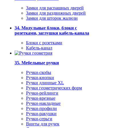
Замки для распашных дверей
Замки для раздвижных дверей
Замки для шторок жалюзи
34. Модульные блоки, блоки с
розетками, заглушки кабель-канала
Блоки с розетками
Кабель-канал
35. Мебельные ручки
Ручки-скобы
Ручки-кнопки
Ручки длинные XL
Ручки геометрических форм
Ручки-рейлинги
Ручки-врезные
Ручки-накладные
Ручки-профили
Ручки-ракушки
Ручки-серьги
Винты для ручек