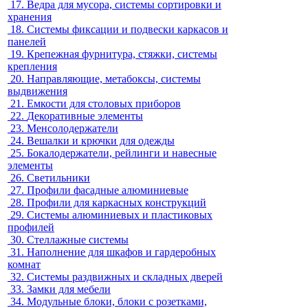
17.
Ведра для мусора, системы сортировки и
хранения
18.
Системы фиксации и подвески каркасов и
панелей
19.
Крепежная фурнитура, стяжки, системы
крепления
20.
Направляющие, метабоксы, системы
выдвижения
21.
Емкости для столовых приборов
22.
Декоративные элементы
23.
Менсолодержатели
24.
Вешалки и крючки для одежды
25.
Бокалодержатели, рейлинги и навесные
элементы
26.
Светильники
27.
Профили фасадные алюминиевые
28.
Профили для каркасных конструкций
29.
Системы алюминиевых и пластиковых
профилей
30.
Стеллажные системы
31.
Наполнение для шкафов и гардеробных
комнат
32.
Системы раздвижных и складных дверей
33.
Замки для мебели
34.
Модульные блоки, блоки с розетками,