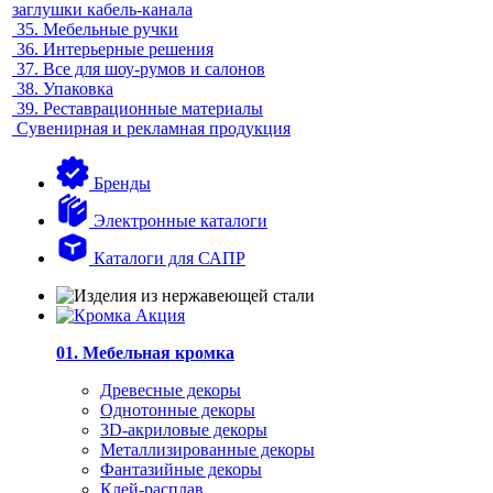
заглушки кабель-канала
35.
Мебельные ручки
36.
Интерьерные решения
37.
Все для шоу-румов и салонов
38.
Упаковка
39.
Реставрационные материалы
Сувенирная и рекламная продукция
Бренды
Электронные каталоги
Каталоги для САПР
01. Мебельная кромка
Древесные декоры
Однотонные декоры
3D-акриловые декоры
Металлизированные декоры
Фантазийные декоры
Клей-расплав