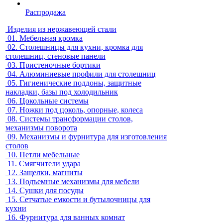
Распродажа
Изделия из нержавеющей стали
01.
Мебельная кромка
02.
Столешницы для кухни, кромка для
столешниц, стеновые панели
03.
Пристеночные бортики
04.
Алюминиевые профили для столешниц
05.
Гигиенические поддоны, защитные
накладки, базы под холодильник
06.
Цокольные системы
07.
Ножки под цоколь, опорные, колеса
08.
Системы трансформации столов,
механизмы поворота
09.
Механизмы и фурнитура для изготовления
столов
10.
Петли мебельные
11.
Смягчители удара
12.
Защелки, магниты
13.
Подъемные механизмы для мебели
14.
Сушки для посуды
15.
Сетчатые емкости и бутылочницы для
кухни
16.
Фурнитура для ванных комнат