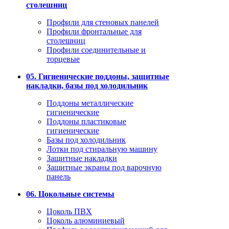
столешниц
Профили для стеновых панелей
Профили фронтальные для
столешниц
Профили соединительные и
торцевые
05. Гигиенические поддоны, защитные
накладки, базы под холодильник
Поддоны металлические
гигиенические
Поддоны пластиковые
гигиенические
Базы под холодильник
Лотки под стиральную машину
Защитные накладки
Защитные экраны под варочную
панель
06. Цокольные системы
Цоколь ПВХ
Цоколь алюминиевый