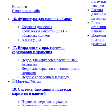
погрузк
товаров
Каталоги
Распил
Смотреть онлайн
длинном
материа
16. Фурнитура для ванных комнат
Резка
Корзины для белья
столешн
Комплекты емкостей для П-
панелей
образных ящиков
Дополни
Аксессуары
платная
упаковка
17. Ведра для мусора, системы
сортировки и хранения
Ведра для каркасов с распашными
фасадами
Ведра для каркасов с выдвижными
ящиками
Ведра с креплением к фасаду
18. Системы фиксации и подвески
каркасов и панелей
Подвески верхних каркасов
Подвески нижних каркасов