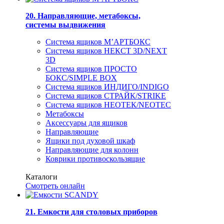
20. Направляющие, метабоксы,
системы выдвижения
Система ящиков М’АРТБОКС
Система ящиков НЕКСТ 3D/NEXT
3D
Система ящиков ПРОСТО
БОКС/SIMPLE BOX
Система ящиков ИНДИГО/INDIGO
Система ящиков СТРАЙК/STRIKE
Система ящиков НЕОТЕК/NEOTEC
Метабоксы
Аксессуары для ящиков
Направляющие
Ящики под духовой шкаф
Направляющие для колонн
Коврики противоскользящие
Каталоги
Смотреть онлайн
21. Емкости для столовых приборов