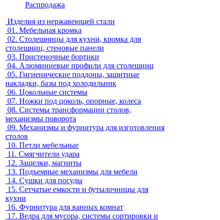
Распродажа
Изделия из нержавеющей стали
01.
Мебельная кромка
02.
Столешницы для кухни, кромка для
столешниц, стеновые панели
03.
Пристеночные бортики
04.
Алюминиевые профили для столешниц
05.
Гигиенические поддоны, защитные
накладки, базы под холодильник
06.
Цокольные системы
07.
Ножки под цоколь, опорные, колеса
08.
Системы трансформации столов,
механизмы поворота
09.
Механизмы и фурнитура для изготовления
столов
10.
Петли мебельные
11.
Смягчители удара
12.
Защелки, магниты
13.
Подъемные механизмы для мебели
14.
Сушки для посуды
15.
Сетчатые емкости и бутылочницы для
кухни
16.
Фурнитура для ванных комнат
17.
Ведра для мусора, системы сортировки и