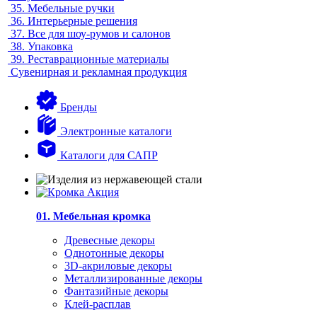
35.
Мебельные ручки
36.
Интерьерные решения
37.
Все для шоу-румов и салонов
38.
Упаковка
39.
Реставрационные материалы
Сувенирная и рекламная продукция
Бренды
Электронные каталоги
Каталоги для САПР
01. Мебельная кромка
Древесные декоры
Однотонные декоры
3D-акриловые декоры
Металлизированные декоры
Фантазийные декоры
Клей-расплав