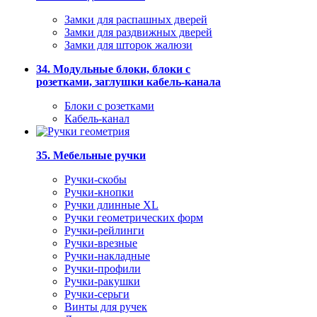
Замки для распашных дверей
Замки для раздвижных дверей
Замки для шторок жалюзи
34. Модульные блоки, блоки с
розетками, заглушки кабель-канала
Блоки с розетками
Кабель-канал
35. Мебельные ручки
Ручки-скобы
Ручки-кнопки
Ручки длинные XL
Ручки геометрических форм
Ручки-рейлинги
Ручки-врезные
Ручки-накладные
Ручки-профили
Ручки-ракушки
Ручки-серьги
Винты для ручек