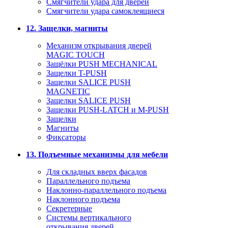
Смягчители удара для дверей
Cмягчители удара самоклеящиеся
12. Защелки, магниты
Механизм открывания дверей
MAGIC TOUCH
Защёлки PUSH MECHANICAL
Защелки T-PUSH
Защелки SALICE PUSH
MAGNETIC
Защелки SALICE PUSH
Защелки PUSH-LATCH и M-PUSH
Защелки
Магниты
Фиксаторы
13. Подъемные механизмы для мебели
Для складных вверх фасадов
Параллельного подъема
Наклонно-параллельного подъема
Наклонного подъема
Секретерные
Системы вертикального
открывания дверей