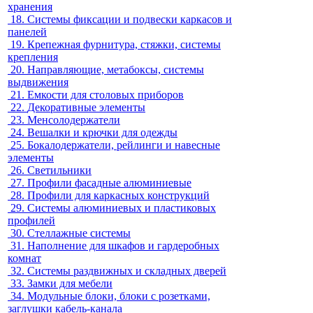
хранения
18.
Системы фиксации и подвески каркасов и
панелей
19.
Крепежная фурнитура, стяжки, системы
крепления
20.
Направляющие, метабоксы, системы
выдвижения
21.
Емкости для столовых приборов
22.
Декоративные элементы
23.
Менсолодержатели
24.
Вешалки и крючки для одежды
25.
Бокалодержатели, рейлинги и навесные
элементы
26.
Светильники
27.
Профили фасадные алюминиевые
28.
Профили для каркасных конструкций
29.
Системы алюминиевых и пластиковых
профилей
30.
Стеллажные системы
31.
Наполнение для шкафов и гардеробных
комнат
32.
Системы раздвижных и складных дверей
33.
Замки для мебели
34.
Модульные блоки, блоки с розетками,
заглушки кабель-канала