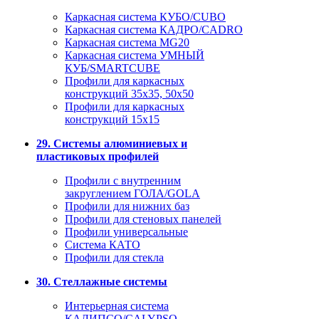
Каркасная система КУБО/CUBO
Каркасная система КАДРО/CADRO
Каркасная система MG20
Каркасная система УМНЫЙ
КУБ/SMARTCUBE
Профили для каркасных
конструкций 35x35, 50x50
Профили для каркасных
конструкций 15х15
29. Системы алюминиевых и
пластиковых профилей
Профили с внутренним
закруглением ГОЛА/GOLA
Профили для нижних баз
Профили для стеновых панелей
Профили универсальные
Система КАТО
Профили для стекла
30. Стеллажные системы
Интерьерная система
КАЛИПСО/CALYPSO