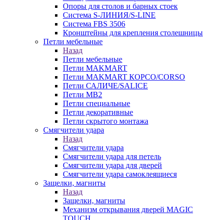
Опоры для столов и барных стоек
Система S-ЛИНИЯ/S-LINE
Система FBS 3506
Кронштейны для крепления столешницы
Петли мебельные
Назад
Петли мебельные
Петли MAKMART
Петли MAKMART КОРСО/CORSO
Петли САЛИЧЕ/SALICE
Петли MB2
Петли специальные
Петли декоративные
Петли скрытого монтажа
Смягчители удара
Назад
Смягчители удара
Смягчители удара для петель
Смягчители удара для дверей
Cмягчители удара самоклеящиеся
Защелки, магниты
Назад
Защелки, магниты
Механизм открывания дверей MAGIC
TOUCH