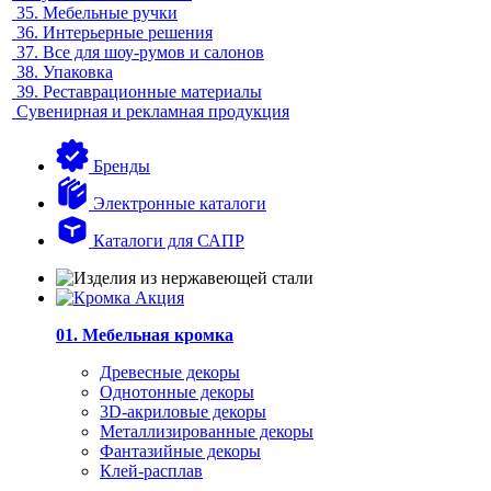
35.
Мебельные ручки
36.
Интерьерные решения
37.
Все для шоу-румов и салонов
38.
Упаковка
39.
Реставрационные материалы
Сувенирная и рекламная продукция
Бренды
Электронные каталоги
Каталоги для САПР
01. Мебельная кромка
Древесные декоры
Однотонные декоры
3D-акриловые декоры
Металлизированные декоры
Фантазийные декоры
Клей-расплав