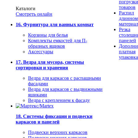
погрузк
товаров
Каталоги
Распил
Смотреть онлайн
длинном
материа
16. Фурнитура для ванных комнат
Резка
Корзины для белья
столешн
Комплекты емкостей для П-
панелей
образных ящиков
Дополни
Аксессуары
платная
упаковка
17. Ведра для мусора, системы
сортировки и хранения
Ведра для каркасов с распашными
фасадами
Ведра для каркасов с выдвижными
ящиками
Ведра с креплением к фасаду
18. Системы фиксации и подвески
каркасов и панелей
Подвески верхних каркасов
Подвески нижних каркасов