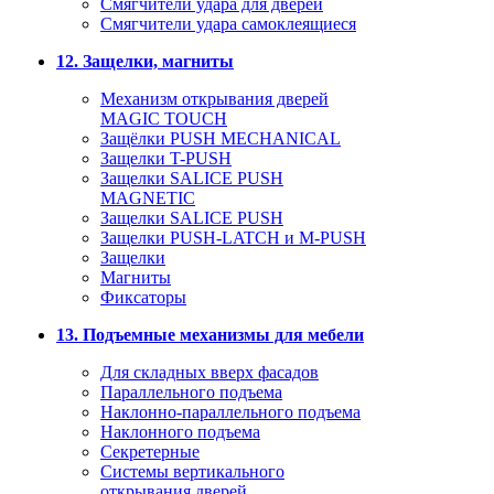
Смягчители удара для дверей
Cмягчители удара самоклеящиеся
12. Защелки, магниты
Механизм открывания дверей
MAGIC TOUCH
Защёлки PUSH MECHANICAL
Защелки T-PUSH
Защелки SALICE PUSH
MAGNETIC
Защелки SALICE PUSH
Защелки PUSH-LATCH и M-PUSH
Защелки
Магниты
Фиксаторы
13. Подъемные механизмы для мебели
Для складных вверх фасадов
Параллельного подъема
Наклонно-параллельного подъема
Наклонного подъема
Секретерные
Системы вертикального
открывания дверей