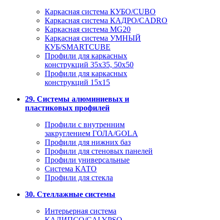
Каркасная система КУБО/CUBO
Каркасная система КАДРО/CADRO
Каркасная система MG20
Каркасная система УМНЫЙ
КУБ/SMARTCUBE
Профили для каркасных
конструкций 35x35, 50x50
Профили для каркасных
конструкций 15х15
29. Системы алюминиевых и
пластиковых профилей
Профили с внутренним
закруглением ГОЛА/GOLA
Профили для нижних баз
Профили для стеновых панелей
Профили универсальные
Система КАТО
Профили для стекла
30. Стеллажные системы
Интерьерная система
КАЛИПСО/CALYPSO