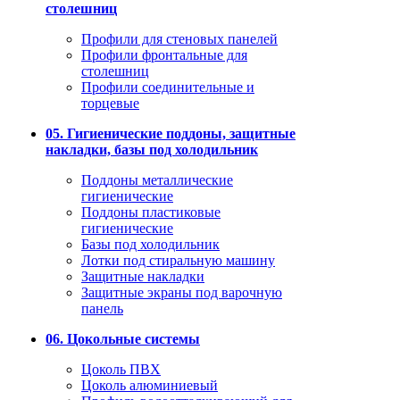
столешниц
Профили для стеновых панелей
Профили фронтальные для
столешниц
Профили соединительные и
торцевые
05. Гигиенические поддоны, защитные
накладки, базы под холодильник
Поддоны металлические
гигиенические
Поддоны пластиковые
гигиенические
Базы под холодильник
Лотки под стиральную машину
Защитные накладки
Защитные экраны под варочную
панель
06. Цокольные системы
Цоколь ПВХ
Цоколь алюминиевый