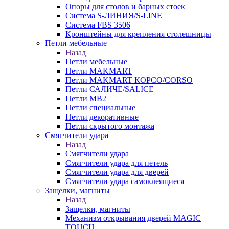
Опоры для столов и барных стоек
Система S-ЛИНИЯ/S-LINE
Система FBS 3506
Кронштейны для крепления столешницы
Петли мебельные
Назад
Петли мебельные
Петли MAKMART
Петли MAKMART КОРСО/CORSO
Петли САЛИЧЕ/SALICE
Петли MB2
Петли специальные
Петли декоративные
Петли скрытого монтажа
Смягчители удара
Назад
Смягчители удара
Смягчители удара для петель
Смягчители удара для дверей
Cмягчители удара самоклеящиеся
Защелки, магниты
Назад
Защелки, магниты
Механизм открывания дверей MAGIC
TOUCH