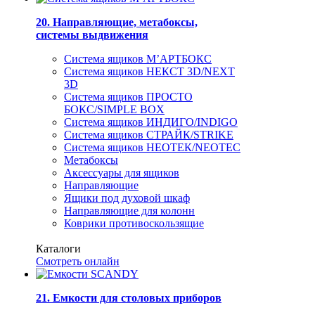
20. Направляющие, метабоксы,
системы выдвижения
Система ящиков М’АРТБОКС
Система ящиков НЕКСТ 3D/NEXT
3D
Система ящиков ПРОСТО
БОКС/SIMPLE BOX
Система ящиков ИНДИГО/INDIGO
Система ящиков СТРАЙК/STRIKE
Система ящиков НЕОТЕК/NEOTEC
Метабоксы
Аксессуары для ящиков
Направляющие
Ящики под духовой шкаф
Направляющие для колонн
Коврики противоскользящие
Каталоги
Смотреть онлайн
21. Емкости для столовых приборов