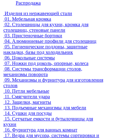
Распродажа
Изделия из нержавеющей стали
01.
Мебельная кромка
02.
Столешницы для кухни, кромка для
столешниц, стеновые панели
03.
Пристеночные бортики
04.
Алюминиевые профили для столешниц
05.
Гигиенические поддоны, защитные
накладки, базы под холодильник
06.
Цокольные системы
07.
Ножки под цоколь, опорные, колеса
08.
Системы трансформации столов,
механизмы поворота
09.
Механизмы и фурнитура для изготовления
столов
10.
Петли мебельные
11.
Смягчители удара
12.
Защелки, магниты
13.
Подъемные механизмы для мебели
14.
Сушки для посуды
15.
Сетчатые емкости и бутылочницы для
кухни
16.
Фурнитура для ванных комнат
17.
Ведра для мусора, системы сортировки и