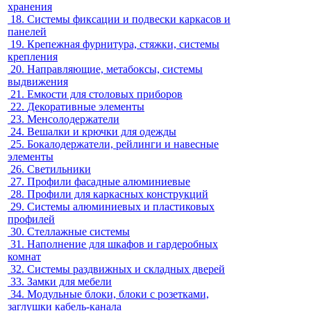
хранения
18.
Системы фиксации и подвески каркасов и
панелей
19.
Крепежная фурнитура, стяжки, системы
крепления
20.
Направляющие, метабоксы, системы
выдвижения
21.
Емкости для столовых приборов
22.
Декоративные элементы
23.
Менсолодержатели
24.
Вешалки и крючки для одежды
25.
Бокалодержатели, рейлинги и навесные
элементы
26.
Светильники
27.
Профили фасадные алюминиевые
28.
Профили для каркасных конструкций
29.
Системы алюминиевых и пластиковых
профилей
30.
Стеллажные системы
31.
Наполнение для шкафов и гардеробных
комнат
32.
Системы раздвижных и складных дверей
33.
Замки для мебели
34.
Модульные блоки, блоки с розетками,
заглушки кабель-канала