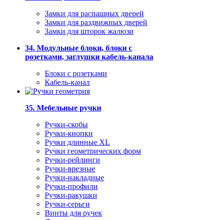
Замки для распашных дверей
Замки для раздвижных дверей
Замки для шторок жалюзи
34. Модульные блоки, блоки с
розетками, заглушки кабель-канала
Блоки с розетками
Кабель-канал
35. Мебельные ручки
Ручки-скобы
Ручки-кнопки
Ручки длинные XL
Ручки геометрических форм
Ручки-рейлинги
Ручки-врезные
Ручки-накладные
Ручки-профили
Ручки-ракушки
Ручки-серьги
Винты для ручек