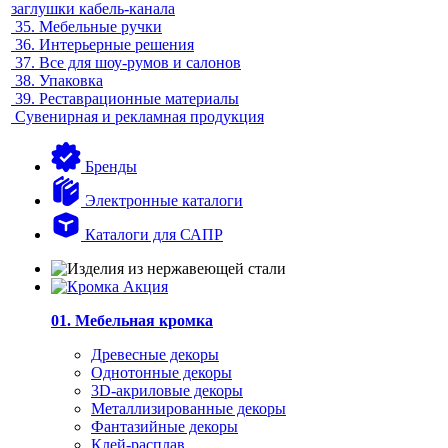
заглушки кабель-канала
35.
Мебельные ручки
36.
Интерьерные решения
37.
Все для шоу-румов и салонов
38.
Упаковка
39.
Реставрационные материалы
Сувенирная и рекламная продукция
Бренды
Электронные каталоги
Каталоги для САПР
01. Мебельная кромка
Древесные декоры
Однотонные декоры
3D-акриловые декоры
Металлизированные декоры
Фантазийные декоры
Клей-расплав