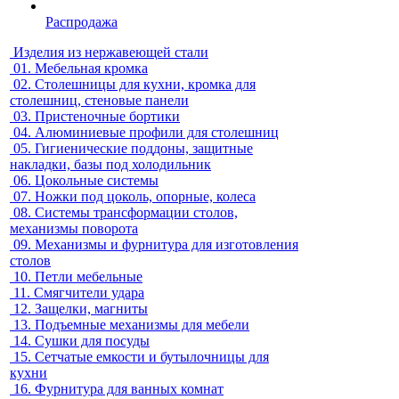
Распродажа
Изделия из нержавеющей стали
01.
Мебельная кромка
02.
Столешницы для кухни, кромка для
столешниц, стеновые панели
03.
Пристеночные бортики
04.
Алюминиевые профили для столешниц
05.
Гигиенические поддоны, защитные
накладки, базы под холодильник
06.
Цокольные системы
07.
Ножки под цоколь, опорные, колеса
08.
Системы трансформации столов,
механизмы поворота
09.
Механизмы и фурнитура для изготовления
столов
10.
Петли мебельные
11.
Смягчители удара
12.
Защелки, магниты
13.
Подъемные механизмы для мебели
14.
Сушки для посуды
15.
Сетчатые емкости и бутылочницы для
кухни
16.
Фурнитура для ванных комнат