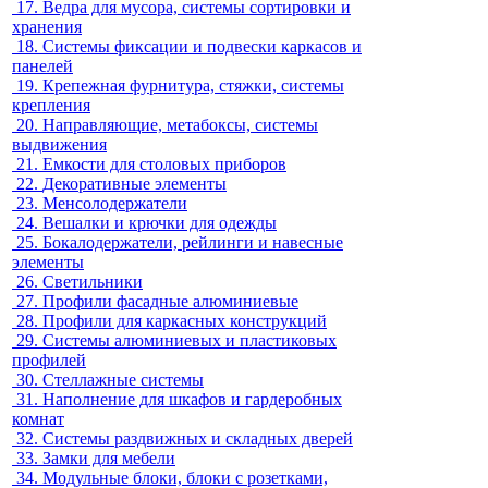
17.
Ведра для мусора, системы сортировки и
хранения
18.
Системы фиксации и подвески каркасов и
панелей
19.
Крепежная фурнитура, стяжки, системы
крепления
20.
Направляющие, метабоксы, системы
выдвижения
21.
Емкости для столовых приборов
22.
Декоративные элементы
23.
Менсолодержатели
24.
Вешалки и крючки для одежды
25.
Бокалодержатели, рейлинги и навесные
элементы
26.
Светильники
27.
Профили фасадные алюминиевые
28.
Профили для каркасных конструкций
29.
Системы алюминиевых и пластиковых
профилей
30.
Стеллажные системы
31.
Наполнение для шкафов и гардеробных
комнат
32.
Системы раздвижных и складных дверей
33.
Замки для мебели
34.
Модульные блоки, блоки с розетками,