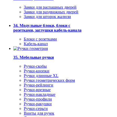
Замки для распашных дверей
Замки для раздвижных дверей
Замки для шторок жалюзи
34. Модульные блоки, блоки с
розетками, заглушки кабель-канала
Блоки с розетками
Кабель-канал
35. Мебельные ручки
Ручки-скобы
Ручки-кнопки
Ручки длинные XL
Ручки геометрических форм
Ручки-рейлинги
Ручки-врезные
Ручки-накладные
Ручки-профили
Ручки-ракушки
Ручки-серьги
Винты для ручек