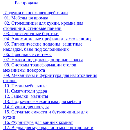
Распродажа
Изделия из нержавеющей стали
01.
Мебельная кромка
02.
Столешницы для кухни, кромка для
столешниц, стеновые панели
03.
Пристеночные бортики
04.
Алюминиевые профили для столешниц
05.
Гигиенические поддоны, защитные
накладки, базы под холодильник
06.
Цокольные системы
07.
Ножки под цоколь, опорные, колеса
08.
Системы трансформации столов,
механизмы поворота
09.
Механизмы и фурнитура для изготовления
столов
10.
Петли мебельные
11.
Смягчители удара
12.
Защелки, магниты
13.
Подъемные механизмы для мебели
14.
Сушки для посуды
15.
Сетчатые емкости и бутылочницы для
кухни
16.
Фурнитура для ванных комнат
17.
Ведра для мусора, системы сортировки и