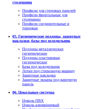
столешниц
Профили для стеновых панелей
Профили фронтальные для
столешниц
Профили соединительные и
торцевые
05. Гигиенические поддоны, защитные
накладки, базы под холодильник
Поддоны металлические
гигиенические
Поддоны пластиковые
гигиенические
Базы под холодильник
Лотки под стиральную машину
Защитные накладки
Защитные экраны под варочную
панель
06. Цокольные системы
Цоколь ПВХ
Цоколь алюминиевый