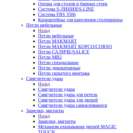
Опоры для столов и барных стоек
Система S-ЛИНИЯ/S-LINE
Система FBS 3506
Кронштейны для крепления столешницы
Петли мебельные
Назад
Петли мебельные
Петли MAKMART
Петли MAKMART КОРСО/CORSO
Петли САЛИЧЕ/SALICE
Петли MB2
Петли специальные
Петли декоративные
Петли скрытого монтажа
Смягчители удара
Назад
Смягчители удара
Смягчители удара для петель
Смягчители удара для дверей
Cмягчители удара самоклеящиеся
Защелки, магниты
Назад
Защелки, магниты
Механизм открывания дверей MAGIC
TOUCH