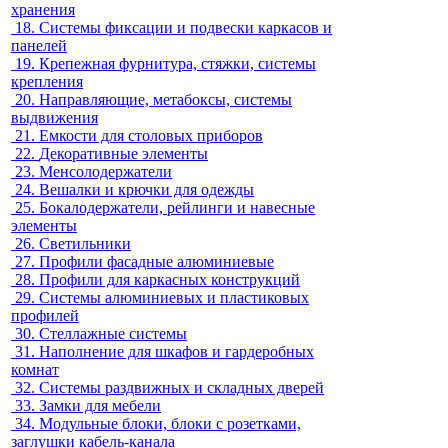
хранения
18.
Системы фиксации и подвески каркасов и
панелей
19.
Крепежная фурнитура, стяжки, системы
крепления
20.
Направляющие, метабоксы, системы
выдвижения
21.
Емкости для столовых приборов
22.
Декоративные элементы
23.
Менсолодержатели
24.
Вешалки и крючки для одежды
25.
Бокалодержатели, рейлинги и навесные
элементы
26.
Светильники
27.
Профили фасадные алюминиевые
28.
Профили для каркасных конструкций
29.
Системы алюминиевых и пластиковых
профилей
30.
Стеллажные системы
31.
Наполнение для шкафов и гардеробных
комнат
32.
Системы раздвижных и складных дверей
33.
Замки для мебели
34.
Модульные блоки, блоки с розетками,
заглушки кабель-канала