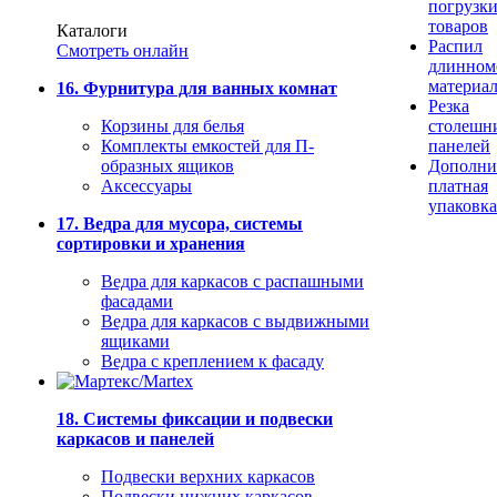
погрузк
товаров
Каталоги
Распил
Смотреть онлайн
длинном
материа
16. Фурнитура для ванных комнат
Резка
Корзины для белья
столешн
Комплекты емкостей для П-
панелей
образных ящиков
Дополни
Аксессуары
платная
упаковка
17. Ведра для мусора, системы
сортировки и хранения
Ведра для каркасов с распашными
фасадами
Ведра для каркасов с выдвижными
ящиками
Ведра с креплением к фасаду
18. Системы фиксации и подвески
каркасов и панелей
Подвески верхних каркасов
Подвески нижних каркасов