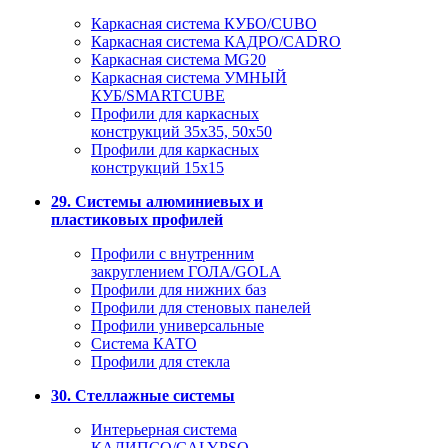
Каркасная система КУБО/CUBO
Каркасная система КАДРО/CADRO
Каркасная система MG20
Каркасная система УМНЫЙ
КУБ/SMARTCUBE
Профили для каркасных
конструкций 35x35, 50x50
Профили для каркасных
конструкций 15х15
29. Системы алюминиевых и
пластиковых профилей
Профили с внутренним
закруглением ГОЛА/GOLA
Профили для нижних баз
Профили для стеновых панелей
Профили универсальные
Система КАТО
Профили для стекла
30. Стеллажные системы
Интерьерная система
КАЛИПСО/CALYPSO