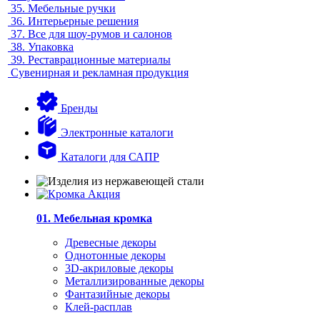
35.
Мебельные ручки
36.
Интерьерные решения
37.
Все для шоу-румов и салонов
38.
Упаковка
39.
Реставрационные материалы
Сувенирная и рекламная продукция
Бренды
Электронные каталоги
Каталоги для САПР
01. Мебельная кромка
Древесные декоры
Однотонные декоры
3D-акриловые декоры
Металлизированные декоры
Фантазийные декоры
Клей-расплав