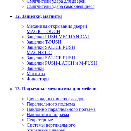
Смягчители удара для дверей
Cмягчители удара самоклеящиеся
12. Защелки, магниты
Механизм открывания дверей
MAGIC TOUCH
Защёлки PUSH MECHANICAL
Защелки T-PUSH
Защелки SALICE PUSH
MAGNETIC
Защелки SALICE PUSH
Защелки PUSH-LATCH и M-PUSH
Защелки
Магниты
Фиксаторы
13. Подъемные механизмы для мебели
Для складных вверх фасадов
Параллельного подъема
Наклонно-параллельного подъема
Наклонного подъема
Секретерные
Системы вертикального
открывания дверей