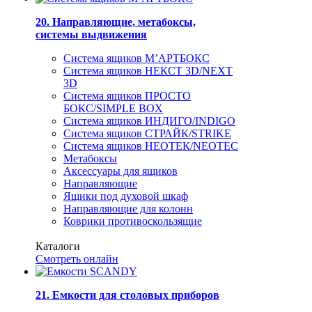
20. Направляющие, метабоксы,
системы выдвижения
Система ящиков М’АРТБОКС
Система ящиков НЕКСТ 3D/NEXT
3D
Система ящиков ПРОСТО
БОКС/SIMPLE BOX
Система ящиков ИНДИГО/INDIGO
Система ящиков СТРАЙК/STRIKE
Система ящиков НЕОТЕК/NEOTEC
Метабоксы
Аксессуары для ящиков
Направляющие
Ящики под духовой шкаф
Направляющие для колонн
Коврики противоскользящие
Каталоги
Смотреть онлайн
21. Емкости для столовых приборов