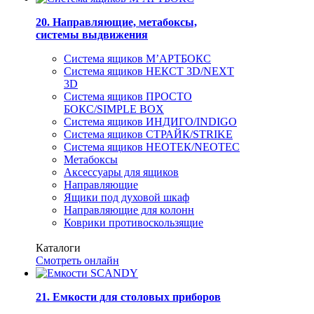
20. Направляющие, метабоксы,
системы выдвижения
Система ящиков М’АРТБОКС
Система ящиков НЕКСТ 3D/NEXT
3D
Система ящиков ПРОСТО
БОКС/SIMPLE BOX
Система ящиков ИНДИГО/INDIGO
Система ящиков СТРАЙК/STRIKE
Система ящиков НЕОТЕК/NEOTEC
Метабоксы
Аксессуары для ящиков
Направляющие
Ящики под духовой шкаф
Направляющие для колонн
Коврики противоскользящие
Каталоги
Смотреть онлайн
21. Емкости для столовых приборов