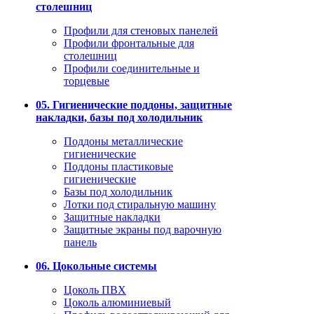
столешниц
Профили для стеновых панелей
Профили фронтальные для
столешниц
Профили соединительные и
торцевые
05. Гигиенические поддоны, защитные
накладки, базы под холодильник
Поддоны металлические
гигиенические
Поддоны пластиковые
гигиенические
Базы под холодильник
Лотки под стиральную машину
Защитные накладки
Защитные экраны под варочную
панель
06. Цокольные системы
Цоколь ПВХ
Цоколь алюминиевый