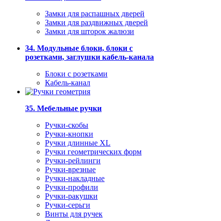
Замки для распашных дверей
Замки для раздвижных дверей
Замки для шторок жалюзи
34. Модульные блоки, блоки с
розетками, заглушки кабель-канала
Блоки с розетками
Кабель-канал
35. Мебельные ручки
Ручки-скобы
Ручки-кнопки
Ручки длинные XL
Ручки геометрических форм
Ручки-рейлинги
Ручки-врезные
Ручки-накладные
Ручки-профили
Ручки-ракушки
Ручки-серьги
Винты для ручек