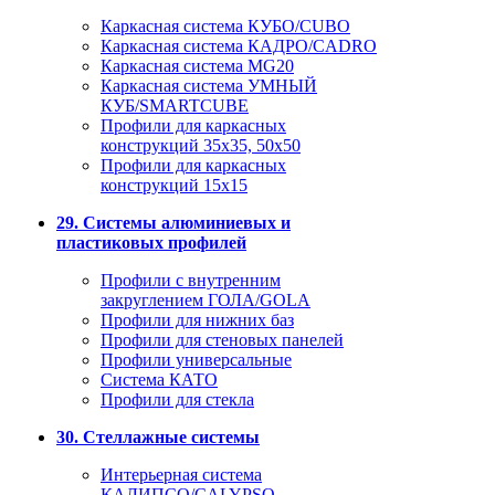
Каркасная система КУБО/CUBO
Каркасная система КАДРО/CADRO
Каркасная система MG20
Каркасная система УМНЫЙ
КУБ/SMARTCUBE
Профили для каркасных
конструкций 35x35, 50x50
Профили для каркасных
конструкций 15х15
29. Системы алюминиевых и
пластиковых профилей
Профили с внутренним
закруглением ГОЛА/GOLA
Профили для нижних баз
Профили для стеновых панелей
Профили универсальные
Система КАТО
Профили для стекла
30. Стеллажные системы
Интерьерная система
КАЛИПСО/CALYPSO