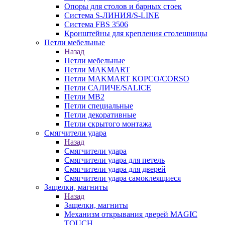
Опоры для столов и барных стоек
Система S-ЛИНИЯ/S-LINE
Система FBS 3506
Кронштейны для крепления столешницы
Петли мебельные
Назад
Петли мебельные
Петли MAKMART
Петли MAKMART КОРСО/CORSO
Петли САЛИЧЕ/SALICE
Петли MB2
Петли специальные
Петли декоративные
Петли скрытого монтажа
Смягчители удара
Назад
Смягчители удара
Смягчители удара для петель
Смягчители удара для дверей
Cмягчители удара самоклеящиеся
Защелки, магниты
Назад
Защелки, магниты
Механизм открывания дверей MAGIC
TOUCH