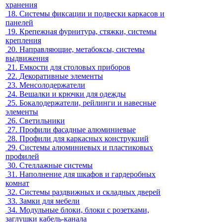
хранения
18.
Системы фиксации и подвески каркасов и
панелей
19.
Крепежная фурнитура, стяжки, системы
крепления
20.
Направляющие, метабоксы, системы
выдвижения
21.
Емкости для столовых приборов
22.
Декоративные элементы
23.
Менсолодержатели
24.
Вешалки и крючки для одежды
25.
Бокалодержатели, рейлинги и навесные
элементы
26.
Светильники
27.
Профили фасадные алюминиевые
28.
Профили для каркасных конструкций
29.
Системы алюминиевых и пластиковых
профилей
30.
Стеллажные системы
31.
Наполнение для шкафов и гардеробных
комнат
32.
Системы раздвижных и складных дверей
33.
Замки для мебели
34.
Модульные блоки, блоки с розетками,
заглушки кабель-канала