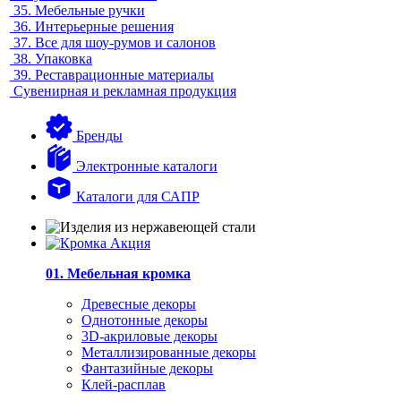
35.
Мебельные ручки
36.
Интерьерные решения
37.
Все для шоу-румов и салонов
38.
Упаковка
39.
Реставрационные материалы
Сувенирная и рекламная продукция
Бренды
Электронные каталоги
Каталоги для САПР
01. Мебельная кромка
Древесные декоры
Однотонные декоры
3D-акриловые декоры
Металлизированные декоры
Фантазийные декоры
Клей-расплав