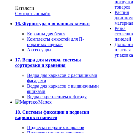
погрузк
товаров
Каталоги
Распил
Смотреть онлайн
длинном
материа
16. Фурнитура для ванных комнат
Резка
Корзины для белья
столешн
Комплекты емкостей для П-
панелей
образных ящиков
Дополни
Аксессуары
платная
упаковка
17. Ведра для мусора, системы
сортировки и хранения
Ведра для каркасов с распашными
фасадами
Ведра для каркасов с выдвижными
ящиками
Ведра с креплением к фасаду
18. Системы фиксации и подвески
каркасов и панелей
Подвески верхних каркасов
Подвески нижних каркасов