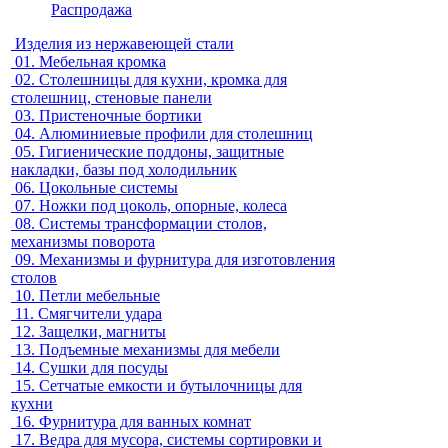
Распродажа
Изделия из нержавеющей стали
01.
Мебельная кромка
02.
Столешницы для кухни, кромка для
столешниц, стеновые панели
03.
Пристеночные бортики
04.
Алюминиевые профили для столешниц
05.
Гигиенические поддоны, защитные
накладки, базы под холодильник
06.
Цокольные системы
07.
Ножки под цоколь, опорные, колеса
08.
Системы трансформации столов,
механизмы поворота
09.
Механизмы и фурнитура для изготовления
столов
10.
Петли мебельные
11.
Смягчители удара
12.
Защелки, магниты
13.
Подъемные механизмы для мебели
14.
Сушки для посуды
15.
Сетчатые емкости и бутылочницы для
кухни
16.
Фурнитура для ванных комнат
17.
Ведра для мусора, системы сортировки и