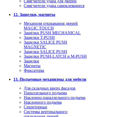
Смягчители удара для дверей
Cмягчители удара самоклеящиеся
12. Защелки, магниты
Механизм открывания дверей
MAGIC TOUCH
Защёлки PUSH MECHANICAL
Защелки T-PUSH
Защелки SALICE PUSH
MAGNETIC
Защелки SALICE PUSH
Защелки PUSH-LATCH и M-PUSH
Защелки
Магниты
Фиксаторы
13. Подъемные механизмы для мебели
Для складных вверх фасадов
Параллельного подъема
Наклонно-параллельного подъема
Наклонного подъема
Секретерные
Системы вертикального
открывания дверей