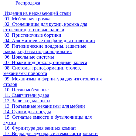
Распродажа
Изделия из нержавеющей стали
01.
Мебельная кромка
02.
Столешницы для кухни, кромка для
столешниц, стеновые панели
03.
Пристеночные бортики
04.
Алюминиевые профили для столешниц
05.
Гигиенические поддоны, защитные
накладки, базы под холодильник
06.
Цокольные системы
07.
Ножки под цоколь, опорные, колеса
08.
Системы трансформации столов,
механизмы поворота
09.
Механизмы и фурнитура для изготовления
столов
10.
Петли мебельные
11.
Смягчители удара
12.
Защелки, магниты
13.
Подъемные механизмы для мебели
14.
Сушки для посуды
15.
Сетчатые емкости и бутылочницы для
кухни
16.
Фурнитура для ванных комнат
17.
Ведра для мусора, системы сортировки и