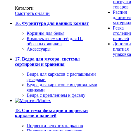
погрузк
товаров
Каталоги
Распил
Смотреть онлайн
длинном
материа
16. Фурнитура для ванных комнат
Резка
Корзины для белья
столешн
Комплекты емкостей для П-
панелей
образных ящиков
Дополни
Аксессуары
платная
упаковка
17. Ведра для мусора, системы
сортировки и хранения
Ведра для каркасов с распашными
фасадами
Ведра для каркасов с выдвижными
ящиками
Ведра с креплением к фасаду
18. Системы фиксации и подвески
каркасов и панелей
Подвески верхних каркасов
Подвески нижних каркасов