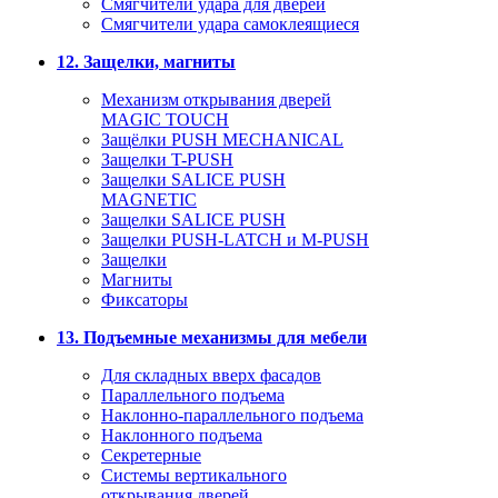
Смягчители удара для дверей
Cмягчители удара самоклеящиеся
12. Защелки, магниты
Механизм открывания дверей
MAGIC TOUCH
Защёлки PUSH MECHANICAL
Защелки T-PUSH
Защелки SALICE PUSH
MAGNETIC
Защелки SALICE PUSH
Защелки PUSH-LATCH и M-PUSH
Защелки
Магниты
Фиксаторы
13. Подъемные механизмы для мебели
Для складных вверх фасадов
Параллельного подъема
Наклонно-параллельного подъема
Наклонного подъема
Секретерные
Системы вертикального
открывания дверей