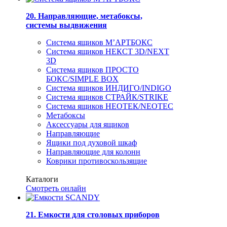
20. Направляющие, метабоксы,
системы выдвижения
Система ящиков М’АРТБОКС
Система ящиков НЕКСТ 3D/NEXT
3D
Система ящиков ПРОСТО
БОКС/SIMPLE BOX
Система ящиков ИНДИГО/INDIGO
Система ящиков СТРАЙК/STRIKE
Система ящиков НЕОТЕК/NEOTEC
Метабоксы
Аксессуары для ящиков
Направляющие
Ящики под духовой шкаф
Направляющие для колонн
Коврики противоскользящие
Каталоги
Смотреть онлайн
21. Емкости для столовых приборов