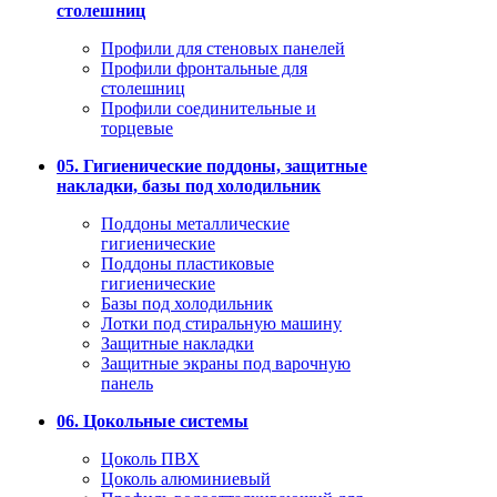
столешниц
Профили для стеновых панелей
Профили фронтальные для
столешниц
Профили соединительные и
торцевые
05. Гигиенические поддоны, защитные
накладки, базы под холодильник
Поддоны металлические
гигиенические
Поддоны пластиковые
гигиенические
Базы под холодильник
Лотки под стиральную машину
Защитные накладки
Защитные экраны под варочную
панель
06. Цокольные системы
Цоколь ПВХ
Цоколь алюминиевый