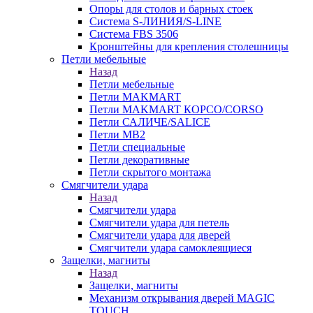
Опоры для столов и барных стоек
Система S-ЛИНИЯ/S-LINE
Система FBS 3506
Кронштейны для крепления столешницы
Петли мебельные
Назад
Петли мебельные
Петли MAKMART
Петли MAKMART КОРСО/CORSO
Петли САЛИЧЕ/SALICE
Петли MB2
Петли специальные
Петли декоративные
Петли скрытого монтажа
Смягчители удара
Назад
Смягчители удара
Смягчители удара для петель
Смягчители удара для дверей
Cмягчители удара самоклеящиеся
Защелки, магниты
Назад
Защелки, магниты
Механизм открывания дверей MAGIC
TOUCH