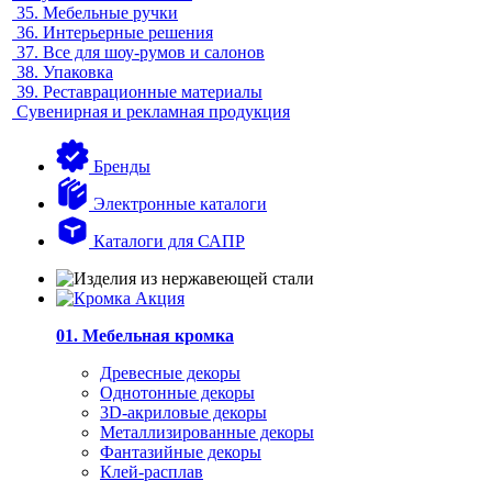
35.
Мебельные ручки
36.
Интерьерные решения
37.
Все для шоу-румов и салонов
38.
Упаковка
39.
Реставрационные материалы
Сувенирная и рекламная продукция
Бренды
Электронные каталоги
Каталоги для САПР
01. Мебельная кромка
Древесные декоры
Однотонные декоры
3D-акриловые декоры
Металлизированные декоры
Фантазийные декоры
Клей-расплав