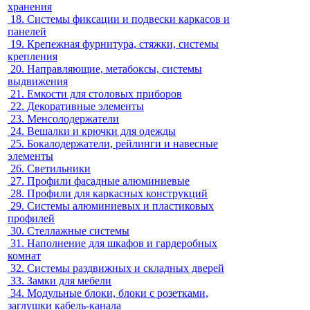
хранения
18.
Системы фиксации и подвески каркасов и
панелей
19.
Крепежная фурнитура, стяжки, системы
крепления
20.
Направляющие, метабоксы, системы
выдвижения
21.
Емкости для столовых приборов
22.
Декоративные элементы
23.
Менсолодержатели
24.
Вешалки и крючки для одежды
25.
Бокалодержатели, рейлинги и навесные
элементы
26.
Светильники
27.
Профили фасадные алюминиевые
28.
Профили для каркасных конструкций
29.
Системы алюминиевых и пластиковых
профилей
30.
Стеллажные системы
31.
Наполнение для шкафов и гардеробных
комнат
32.
Системы раздвижных и складных дверей
33.
Замки для мебели
34.
Модульные блоки, блоки с розетками,
заглушки кабель-канала