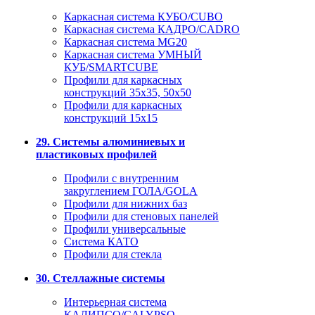
Каркасная система КУБО/CUBO
Каркасная система КАДРО/CADRO
Каркасная система MG20
Каркасная система УМНЫЙ
КУБ/SMARTCUBE
Профили для каркасных
конструкций 35x35, 50x50
Профили для каркасных
конструкций 15х15
29. Системы алюминиевых и
пластиковых профилей
Профили с внутренним
закруглением ГОЛА/GOLA
Профили для нижних баз
Профили для стеновых панелей
Профили универсальные
Система КАТО
Профили для стекла
30. Стеллажные системы
Интерьерная система
КАЛИПСО/CALYPSO