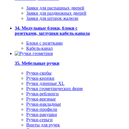
Замки для распашных дверей
Замки для раздвижных дверей
Замки для шторок жалюзи
34. Модульные блоки, блоки с
розетками, заглушки кабель-канала
Блоки с розетками
Кабель-канал
35. Мебельные ручки
Ручки-скобы
Ручки-кнопки
Ручки длинные XL
Ручки геометрических форм
Ручки-рейлинги
Ручки-врезные
Ручки-накладные
Ручки-профили
Ручки-ракушки
Ручки-серьги
Винты для ручек